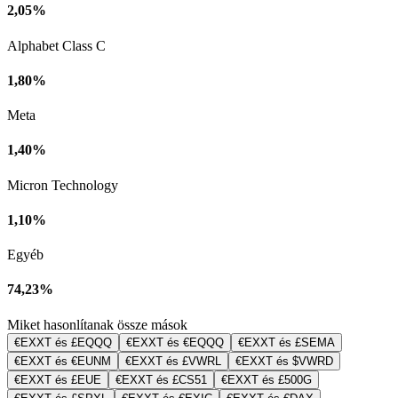
2,05%
Alphabet Class C
1,80%
Meta
1,40%
Micron Technology
1,10%
Egyéb
74,23%
Miket hasonlítanak össze mások
€EXXT és £EQQQ
€EXXT és €EQQQ
€EXXT és £SEMA
€EXXT és €EUNM
€EXXT és £VWRL
€EXXT és $VWRD
€EXXT és £EUE
€EXXT és £CS51
€EXXT és £500G