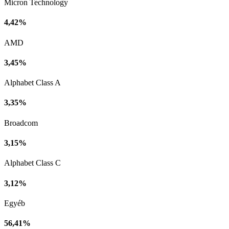
Micron Technology
4,42%
AMD
3,45%
Alphabet Class A
3,35%
Broadcom
3,15%
Alphabet Class C
3,12%
Egyéb
56,41%