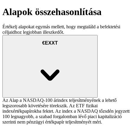
Alapok összehasonlítása
Értékelj alapokat egymás mellett, hogy megtaláld a befektetési
céljaidhoz legjobban illeszkedőt.
€EXXT
Az Alap a NASDAQ-100 árindex teljesítményének a lehető
legszorosabb követésére törekszik. Az ETF fizikai
indexértékpapírokba fektet. Az index a NASDAQ tőzsdén jegyzett
100 legnagyobb, a szabad forgalomban lévő piaci kapitalizáció
szerinti nem pénzügyi értékpapír teljesítményét méri.