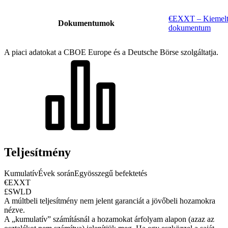
€EXXT – Kiemelt 
Dokumentumok
dokumentum
A piaci adatokat a CBOE Europe és a Deutsche Börse szolgáltatja.
Teljesítmény
Kumulatív
Évek során
Egyösszegű befektetés
€EXXT
£SWLD
A múltbeli teljesítmény nem jelent garanciát a jövőbeli hozamokra
nézve.
A „kumulatív” számításnál a hozamokat árfolyam alapon (azaz az