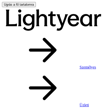
Ugrás a fő tartalomra
Személyes
Üzleti