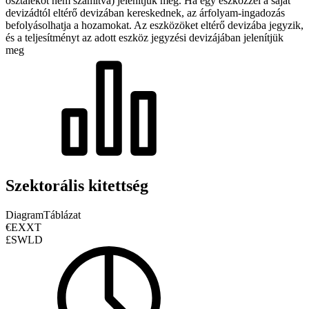
osztalékot nem számítva) jelenítjük meg. Ha egy eszközzel a saját
devizádtól eltérő devizában kereskednek, az árfolyam-ingadozás
befolyásolhatja a hozamokat.
Az eszközöket eltérő devizába jegyzik,
és a teljesítményt az adott eszköz jegyzési devizájában jelenítjük
meg
Szektorális kitettség
Diagram
Táblázat
€EXXT
£SWLD