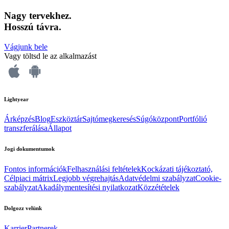
Nagy tervekhez.
Hosszú távra.
Vágjunk bele
Vagy töltsd le az alkalmazást
Lightyear
Árképzés
Blog
Eszköztár
Sajtómegkeresés
Súgóközpont
Portfólió
transzferálása
Állapot
Jogi dokumentumok
Fontos információk
Felhasználási feltételek
Kockázati tájékoztató,
Célpiaci mátrix
Legjobb végrehajtás
Adatvédelmi szabályzat
Cookie-
szabályzat
Akadálymentesítési nyilatkozat
Közzétételek
Dolgozz velünk
Karrier
Partnerek