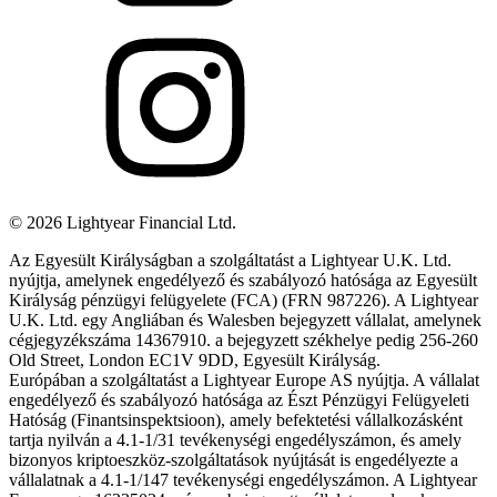
©
2026
Lightyear Financial Ltd.
Az Egyesült Királyságban a szolgáltatást a Lightyear U.K. Ltd.
nyújtja, amelynek engedélyező és szabályozó hatósága az Egyesült
Királyság pénzügyi felügyelete (FCA) (FRN 987226). A Lightyear
U.K. Ltd. egy Angliában és Walesben bejegyzett vállalat, amelynek
cégjegyzékszáma 14367910. a bejegyzett székhelye pedig 256-260
Old Street, London EC1V 9DD, Egyesült Királyság.
Európában a szolgáltatást a Lightyear Europe AS nyújtja. A vállalat
engedélyező és szabályozó hatósága az Észt Pénzügyi Felügyeleti
Hatóság (Finantsinspektsioon), amely befektetési vállalkozásként
tartja nyilván a 4.1-1/31 tevékenységi engedélyszámon, és amely
bizonyos kriptoeszköz-szolgáltatások nyújtását is engedélyezte a
vállalatnak a 4.1-1/147 tevékenységi engedélyszámon. A Lightyear