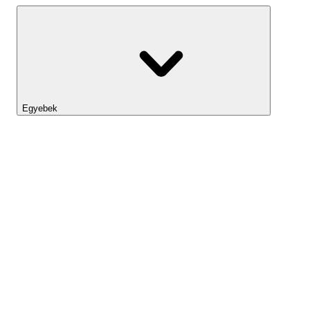
Egyebek
Lightyear AI
Eszköztár