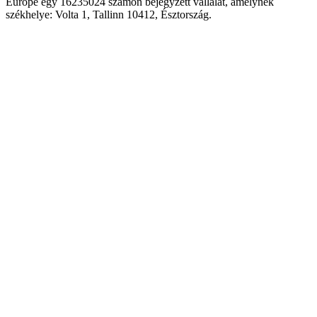
Europe egy 16235024 számon bejegyzett vállalat, amelynek
székhelye: Volta 1, Tallinn 10412, Észtország.