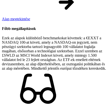
Alap megtekintése
Főbb megállapítások
Ezek az alapok különböző benchmarkokat követnek: a €EXXT a
NASDAQ 100-at követi, amely a NASDAQ-on jegyzett, nem
pénzügyi szektorba tartozó legnagyobb 100 vállalatot foglalja
magában, elsősorban a technológiai szektorban. Ezzel szemben az
£SWLD az MSCI World Indexet követi, amely mintegy 1.500
vállalatot fed le 23 fejlett országban. Az ETF-ek emellett eltérnek
devizanemben, az alap díjterhelésében, az osztogatási politikában és
az alap méretében. Mindkettő jelentős európai tőzsdéken kereskedik.