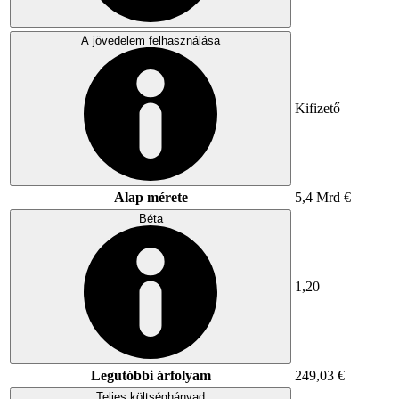
A jövedelem felhasználása
Kifizető
Alap mérete
5,4 Mrd €
Béta
1,20
Legutóbbi árfolyam
249,03 €
Teljes költséghányad