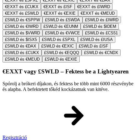
€EXXT és £SPXL
€EXXT és €EXIC
€EXXT és €DAX
€EXXT és £CUKX
€EXXT és £ISF
€EXXT és £IWRD
€EXXT és £SWLD
€EXXT és €EXIE
€EXXT és €MEUD
£SWLD és €SPPW
£SWLD és £SWDA
£SWLD és £IWRD
£SWLD és €IWRD
£SWLD és €EUNM
£SWLD és $IDEM
£SWLD és $VWRD
£SWLD és €VWCE
£SWLD és £CS51
£SWLD és $ISX5
£SWLD és £SPXL
£SWLD és £IUSA
£SWLD és €DAX
£SWLD és €EXIC
£SWLD és £ISF
£SWLD és £CUKX
£SWLD és €EQQQ
£SWLD és €CNDX
£SWLD és €MEUD
£SWLD és €EXIE
€EXXT vagy £SWLD – Fektess be a Lightyearen
Spórolj a brókeri díjakon, és fektess be több mint 6000 részvénybe
és alapba. A befektetett tőkéd kockázatnak van kitéve.
Regisztráció