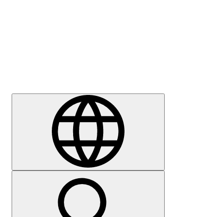
Sajtómegkeresés
Karrier