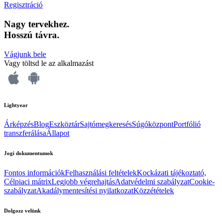
Regisztráció
Nagy tervekhez.
Hosszú távra.
Vágjunk bele
Vagy töltsd le az alkalmazást
Lightyear
Árképzés
Blog
Eszköztár
Sajtómegkeresés
Súgóközpont
Portfólió
transzferálása
Állapot
Jogi dokumentumok
Fontos információk
Felhasználási feltételek
Kockázati tájékoztató,
Célpiaci mátrix
Legjobb végrehajtás
Adatvédelmi szabályzat
Cookie-
szabályzat
Akadálymentesítési nyilatkozat
Közzétételek
Dolgozz velünk