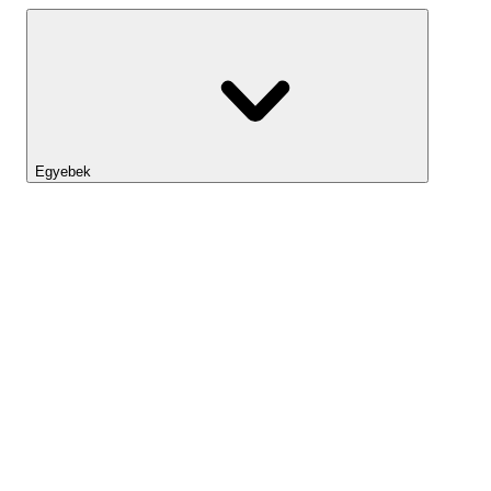
Egyebek
Lightyear AI
Eszköztár