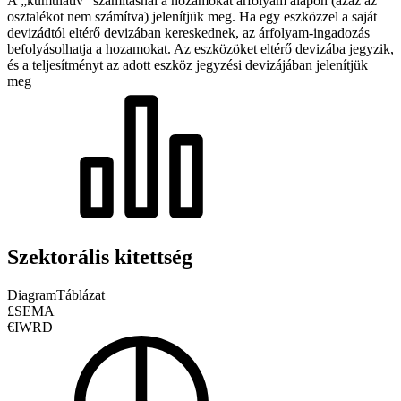
A „kumulatív” számításnál a hozamokat árfolyam alapon (azaz az
osztalékot nem számítva) jelenítjük meg. Ha egy eszközzel a saját
devizádtól eltérő devizában kereskednek, az árfolyam-ingadozás
befolyásolhatja a hozamokat.
Az eszközöket eltérő devizába jegyzik,
és a teljesítményt az adott eszköz jegyzési devizájában jelenítjük
meg
Szektorális kitettség
Diagram
Táblázat
£SEMA
€IWRD