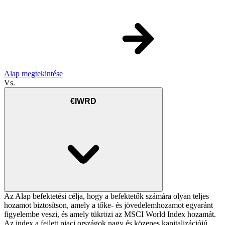
Alap megtekintése
Vs.
€IWRD
Az Alap befektetési célja, hogy a befektetők számára olyan teljes
hozamot biztosítson, amely a tőke- és jövedelemhozamot egyaránt
figyelembe veszi, és amely tükrözi az MSCI World Index hozamát.
Az index a fejlett piaci országok nagy és közepes kapitalizációjú