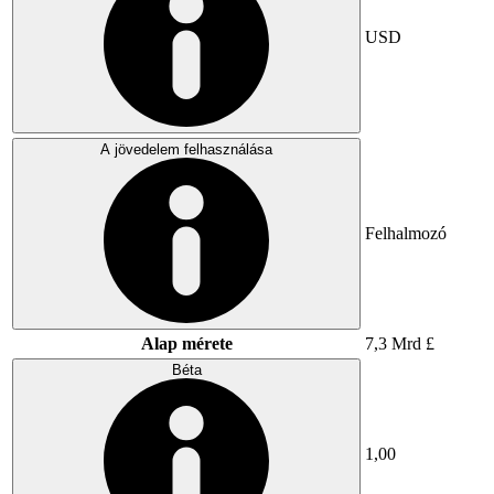
USD
A jövedelem felhasználása
Felhalmozó
Alap mérete
7,3 Mrd £
Béta
1,00