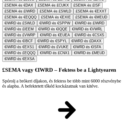
£SEMA és €DAX
£SEMA és £CUKX
£SEMA és £ISF
£SEMA és £IWRD
£SEMA és £SWLD
£SEMA és €EXXT
£SEMA és €EQQQ
£SEMA és €EXIE
£SEMA és €MEUD
€IWRD és £SWLD
€IWRD és €SPPW
€IWRD és £IWRD
€IWRD és £IEEM
€IWRD és €IQQE
€IWRD és €VWRL
€IWRD és £VWRP
€IWRD és €EUEA
€IWRD és €CSX5
€IWRD és €IBCF
€IWRD és €SPYL
€IWRD és £DAXX
€IWRD és €EXS1
€IWRD és £VUKE
€IWRD és €ISFA
€IWRD és £EQQQ
€IWRD és £CNX1
€IWRD és £MEUD
€IWRD és €EXSA
£SEMA vagy €IWRD – Fektess be a Lightyearen
Spórolj a brókeri díjakon, és fektess be több mint 6000 részvénybe
és alapba. A befektetett tőkéd kockázatnak van kitéve.