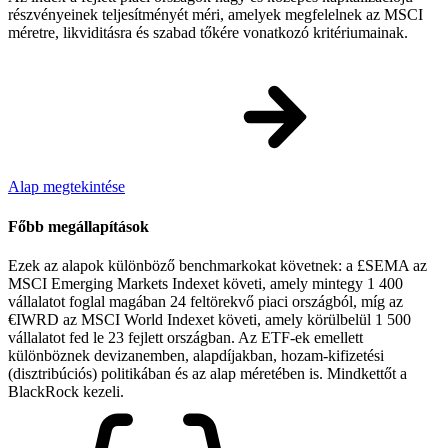
részvényeinek teljesítményét méri, amelyek megfelelnek az MSCI
méretre, likviditásra és szabad tőkére vonatkozó kritériumainak.
Alap megtekintése
Főbb megállapítások
Ezek az alapok különböző benchmarkokat követnek: a £SEMA az
MSCI Emerging Markets Indexet követi, amely mintegy 1 400
vállalatot foglal magában 24 feltörekvő piaci országból, míg az
€IWRD az MSCI World Indexet követi, amely körülbelül 1 500
vállalatot fed le 23 fejlett országban. Az ETF-ek emellett
különböznek devizanemben, alapdíjakban, hozam-kifizetési
(disztribúciós) politikában és az alap méretében is. Mindkettőt a
BlackRock kezeli.