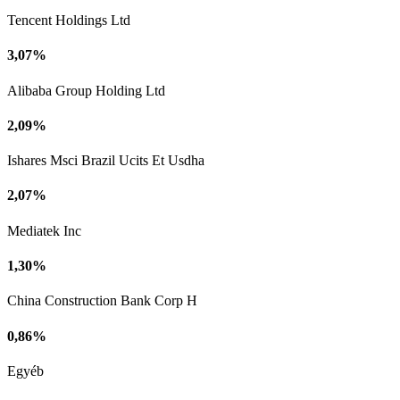
Tencent Holdings Ltd
3,07%
Alibaba Group Holding Ltd
2,09%
Ishares Msci Brazil Ucits Et Usdha
2,07%
Mediatek Inc
1,30%
China Construction Bank Corp H
0,86%
Egyéb