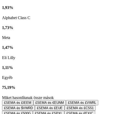
1,93%
Alphabet Class C
1,73%
Meta
1,47%
Eli Lilly
1,11%
Egyéb
75,19%
Miket hasonlítanak össze mások
£SEMA és £IEEM
£SEMA és €EUNM
£SEMA és £VWRL
£SEMA és $VWRD
£SEMA és £EUE
£SEMA és £CS51
£SEMA és £500G
£SEMA és £SPXL
£SEMA és €EXIC