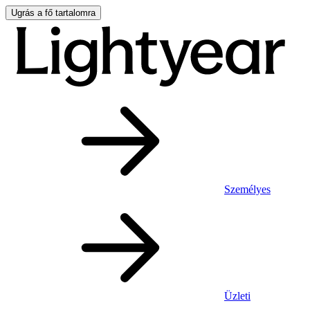
Ugrás a fő tartalomra
Személyes
Üzleti