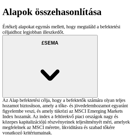
Alapok összehasonlítása
Értékelj alapokat egymás mellett, hogy megtaláld a befektetési
céljaidhoz legjobban illeszkedőt.
£SEMA
Az Alap befektetési célja, hogy a befektetők számára olyan teljes
hozamot biztosítson, amely a tőke- és jövedelemhozamot egyaránt
figyelembe veszi, és amely tükrözi az MSCI Emerging Markets
Index hozamát. Az index a feltörekvő piaci országok nagy és
közepes kapitalizációjú részvényeinek teljesítményét méri, amelyek
megfelelnek az MSCI méretre, likviditásra és szabad tőkére
vonatkozó kritériumainak.