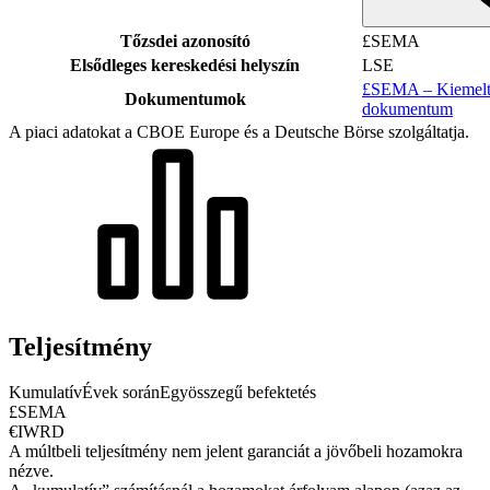
Tőzsdei azonosító
£SEMA
Elsődleges kereskedési helyszín
LSE
£SEMA – Kiemelt 
Dokumentumok
dokumentum
A piaci adatokat a CBOE Europe és a Deutsche Börse szolgáltatja.
Teljesítmény
Kumulatív
Évek során
Egyösszegű befektetés
£SEMA
€IWRD
A múltbeli teljesítmény nem jelent garanciát a jövőbeli hozamokra
nézve.