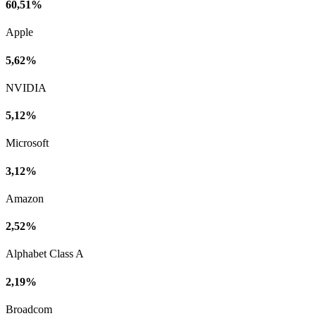
60,51%
Apple
5,62%
NVIDIA
5,12%
Microsoft
3,12%
Amazon
2,52%
Alphabet Class A
2,19%
Broadcom