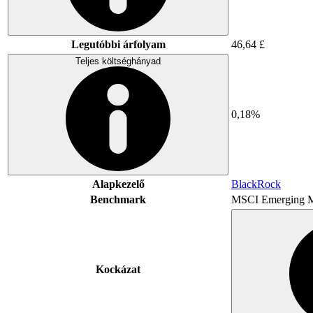
Legutóbbi árfolyam
46,64 £
Teljes költséghányad
0,18%
Alapkezelő
BlackRock
Benchmark
MSCI Emerging M
Kockázat