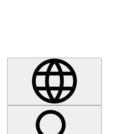
Sajtómegkeresés
Karrier