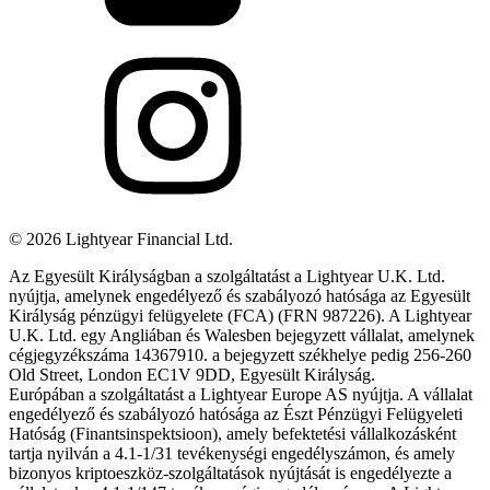
©
2026
Lightyear Financial Ltd.
Az Egyesült Királyságban a szolgáltatást a Lightyear U.K. Ltd.
nyújtja, amelynek engedélyező és szabályozó hatósága az Egyesült
Királyság pénzügyi felügyelete (FCA) (FRN 987226). A Lightyear
U.K. Ltd. egy Angliában és Walesben bejegyzett vállalat, amelynek
cégjegyzékszáma 14367910. a bejegyzett székhelye pedig 256-260
Old Street, London EC1V 9DD, Egyesült Királyság.
Európában a szolgáltatást a Lightyear Europe AS nyújtja. A vállalat
engedélyező és szabályozó hatósága az Észt Pénzügyi Felügyeleti
Hatóság (Finantsinspektsioon), amely befektetési vállalkozásként
tartja nyilván a 4.1-1/31 tevékenységi engedélyszámon, és amely
bizonyos kriptoeszköz-szolgáltatások nyújtását is engedélyezte a