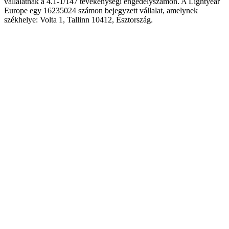
vállalatnak a 4.1-1/147 tevékenységi engedélyszámon. A Lightyear
Europe egy 16235024 számon bejegyzett vállalat, amelynek
székhelye: Volta 1, Tallinn 10412, Észtország.