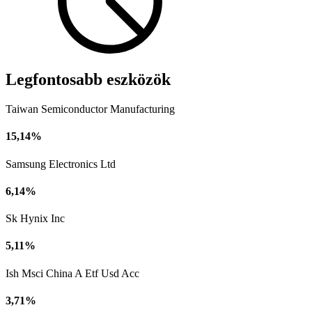
Legfontosabb eszközök
Taiwan Semiconductor Manufacturing
15,14%
Samsung Electronics Ltd
6,14%
Sk Hynix Inc
5,11%
Ish Msci China A Etf Usd Acc
3,71%