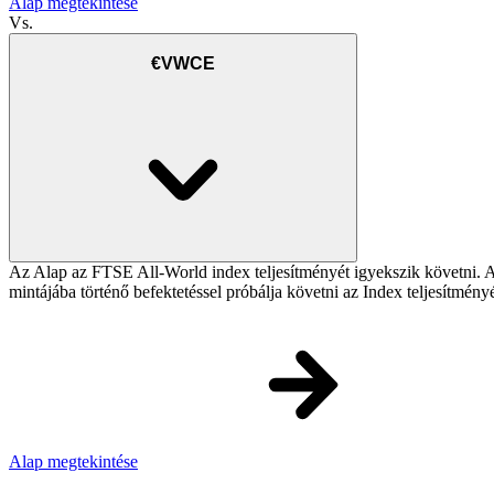
Alap megtekintése
Vs.
€VWCE
Az Alap az FTSE All-World index teljesítményét igyekszik követni. Az 
mintájába történő befektetéssel próbálja követni az Index teljesítmény
Alap megtekintése