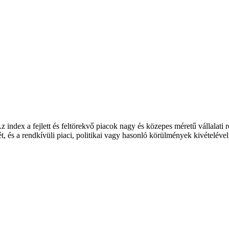
index a fejlett és feltörekvő piacok nagy és közepes méretű vállalati r
ét, és a rendkívüli piaci, politikai vagy hasonló körülmények kivételéve