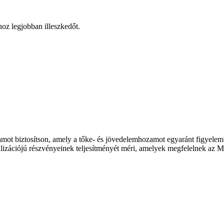
hoz legjobban illeszkedőt.
ozamot biztosítson, amely a tőke- és jövedelemhozamot egyaránt figyel
lizációjú részvényeinek teljesítményét méri, amelyek megfelelnek az MS