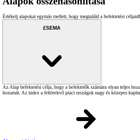
Alapok összehasonlítása
Értékelj alapokat egymás mellett, hogy megtaláld a befektetési céljaid
£SEMA
Az Alap befektetési célja, hogy a befektetők számára olyan teljes h
hozamát. Az index a feltörekvő piaci országok nagy és közepes kapita