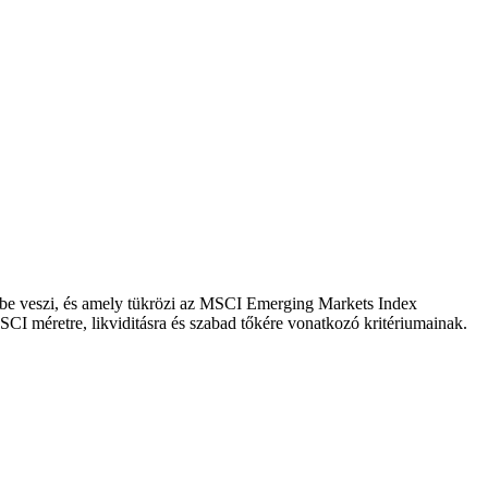
embe veszi, és amely tükrözi az MSCI Emerging Markets Index
CI méretre, likviditásra és szabad tőkére vonatkozó kritériumainak.