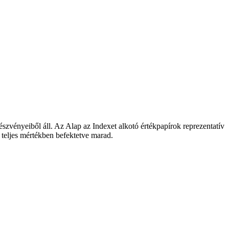
észvényeiből áll. Az Alap az Indexet alkotó értékpapírok reprezentatív
l teljes mértékben befektetve marad.