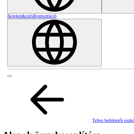
Bejelentkezés
Regisztráció
Teljes befektetői eszk