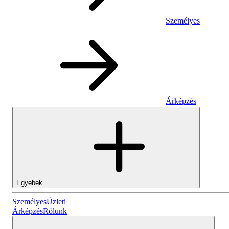
Személyes
Árképzés
Egyebek
Személyes
Személyes
Üzleti
Árképzés
Rólunk