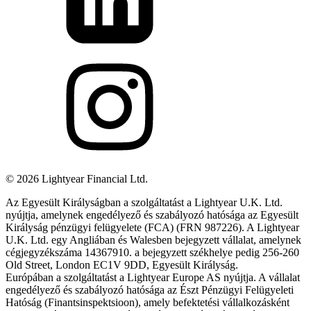
©
2026
Lightyear Financial Ltd.
Az Egyesült Királyságban a szolgáltatást a Lightyear U.K. Ltd.
nyújtja, amelynek engedélyező és szabályozó hatósága az Egyesült
Királyság pénzügyi felügyelete (FCA) (FRN 987226). A Lightyear
U.K. Ltd. egy Angliában és Walesben bejegyzett vállalat, amelynek
cégjegyzékszáma 14367910. a bejegyzett székhelye pedig 256-260
Old Street, London EC1V 9DD, Egyesült Királyság.
Európában a szolgáltatást a Lightyear Europe AS nyújtja. A vállalat
engedélyező és szabályozó hatósága az Észt Pénzügyi Felügyeleti
Hatóság (Finantsinspektsioon), amely befektetési vállalkozásként