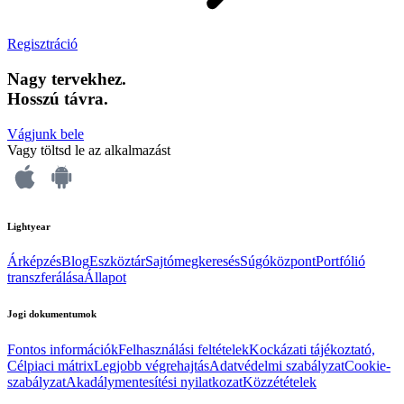
Regisztráció
Nagy tervekhez.
Hosszú távra.
Vágjunk bele
Vagy töltsd le az alkalmazást
Lightyear
Árképzés
Blog
Eszköztár
Sajtómegkeresés
Súgóközpont
Portfólió
transzferálása
Állapot
Jogi dokumentumok
Fontos információk
Felhasználási feltételek
Kockázati tájékoztató,
Célpiaci mátrix
Legjobb végrehajtás
Adatvédelmi szabályzat
Cookie-
szabályzat
Akadálymentesítési nyilatkozat
Közzétételek