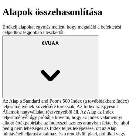
Alapok összehasonlítása
Értékelj alapokat egymás mellett, hogy megtaláld a befektetési
céljaidhoz legjobban illeszkedőt.
€VUAA
Az Alap a Standard and Poor's 500 Index (a továbbiakban: Index)
teljesítményének követésére törekszik. Az Index az Egyesült
Államok nagyvállalati részvényeiből áll. Az Alap az Index
teljesítményét úgy próbálja követni, hogy az Index valamennyi
alkotó értékpapírjába az Indexszel azonos arányban fektet be, ahol
pedig nem lehetséges az Index teljes leképezése, ott az Alap
mintavételi eljárást alkalmaz, és a rendkívüli piaci, politikai vagy