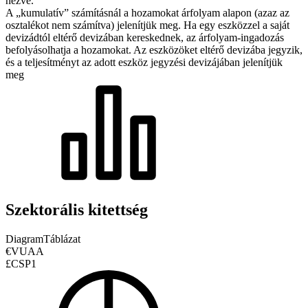
nézve.
A „kumulatív” számításnál a hozamokat árfolyam alapon (azaz az
osztalékot nem számítva) jelenítjük meg. Ha egy eszközzel a saját
devizádtól eltérő devizában kereskednek, az árfolyam-ingadozás
befolyásolhatja a hozamokat.
Az eszközöket eltérő devizába jegyzik,
és a teljesítményt az adott eszköz jegyzési devizájában jelenítjük
meg
Szektorális kitettség
Diagram
Táblázat
€VUAA
£CSP1