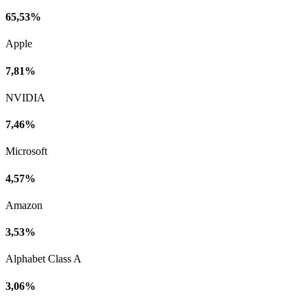
65,53%
Apple
7,81%
NVIDIA
7,46%
Microsoft
4,57%
Amazon
3,53%
Alphabet Class A
3,06%