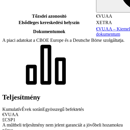
Tőzsdei azonosító
€VUAA
Elsődleges kereskedési helyszín
XETRA
€VUAA – Kiemelt 
Dokumentumok
dokumentum
A piaci adatokat a CBOE Europe és a Deutsche Börse szolgáltatja.
Teljesítmény
Kumulatív
Évek során
Egyösszegű befektetés
€VUAA
£CSP1
A múltbeli teljesítmény nem jelent garanciát a jövőbeli hozamokra