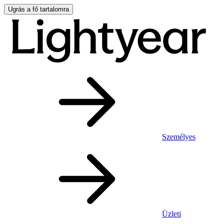
Ugrás a fő tartalomra
Személyes
Üzleti