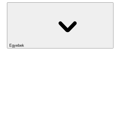
Egyebek
Lightyear AI
Eszköztár