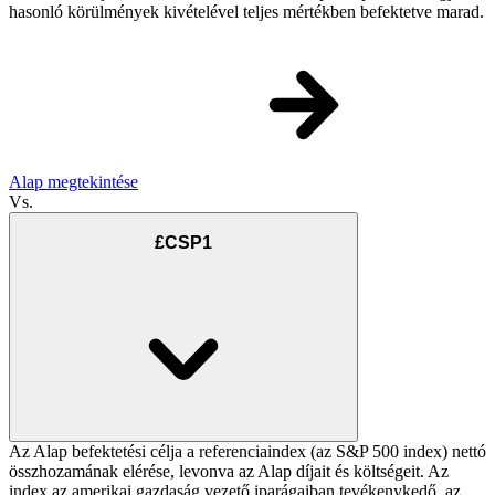
hasonló körülmények kivételével teljes mértékben befektetve marad.
Alap megtekintése
Vs.
£CSP1
Az Alap befektetési célja a referenciaindex (az S&P 500 index) nettó
összhozamának elérése, levonva az Alap díjait és költségeit. Az
index az amerikai gazdaság vezető iparágaiban tevékenykedő, az