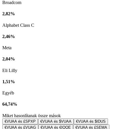
Broadcom
2,82%
Alphabet Class C
2,46%
Meta
2,04%
Eli Lilly
1,51%
Egyéb
64,74%
Miket hasonlítanak össze mások
€VUAA és £SPXP
€VUAA és $VUAA
€VUAA és $IDUS
€VUAA és £VUAG
€VUAA és €IQQE
€VUAA és £SEMA