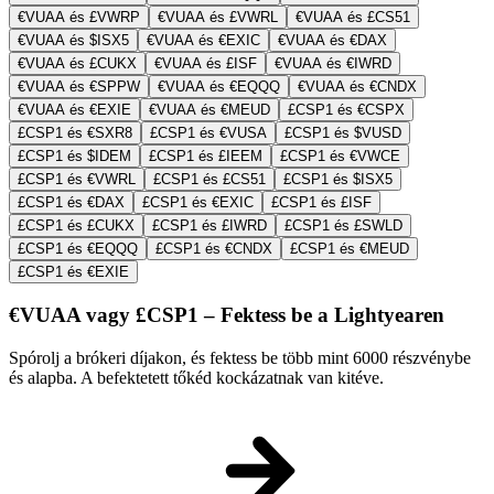
€VUAA és £VWRP
€VUAA és £VWRL
€VUAA és £CS51
€VUAA és $ISX5
€VUAA és €EXIC
€VUAA és €DAX
€VUAA és £CUKX
€VUAA és £ISF
€VUAA és €IWRD
€VUAA és €SPPW
€VUAA és €EQQQ
€VUAA és €CNDX
€VUAA és €EXIE
€VUAA és €MEUD
£CSP1 és €CSPX
£CSP1 és €SXR8
£CSP1 és €VUSA
£CSP1 és $VUSD
£CSP1 és $IDEM
£CSP1 és £IEEM
£CSP1 és €VWCE
£CSP1 és €VWRL
£CSP1 és £CS51
£CSP1 és $ISX5
£CSP1 és €DAX
£CSP1 és €EXIC
£CSP1 és £ISF
£CSP1 és £CUKX
£CSP1 és £IWRD
£CSP1 és £SWLD
£CSP1 és €EQQQ
£CSP1 és €CNDX
£CSP1 és €MEUD
£CSP1 és €EXIE
€VUAA vagy £CSP1 – Fektess be a Lightyearen
Spórolj a brókeri díjakon, és fektess be több mint 6000 részvénybe
és alapba. A befektetett tőkéd kockázatnak van kitéve.