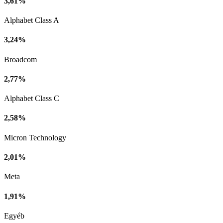
3,61%
Alphabet Class A
3,24%
Broadcom
2,77%
Alphabet Class C
2,58%
Micron Technology
2,01%
Meta
1,91%
Egyéb