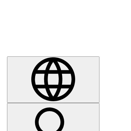
Sajtómegkeresés
Karrier