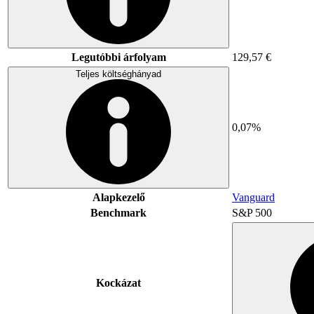
Legutóbbi árfolyam
129,57 €
Teljes költséghányad
0,07%
Alapkezelő
Vanguard
Benchmark
S&P 500
Kockázat