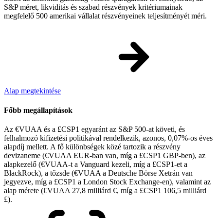
S&P méret, likviditás és szabad részvények kritériumainak
megfelelő 500 amerikai vállalat részvényeinek teljesítményét méri.
Alap megtekintése
Főbb megállapítások
Az €VUAA és a £CSP1 egyaránt az S&P 500-at követi, és
felhalmozó kifizetési politikával rendelkezik, azonos, 0,07%-os éves
alapdíj mellett. A fő különbségek közé tartozik a részvény
devizaneme (€VUAA EUR-ban van, míg a £CSP1 GBP-ben), az
alapkezelő (€VUAA-t a Vanguard kezeli, míg a £CSP1-et a
BlackRock), a tőzsde (€VUAA a Deutsche Börse Xetrán van
jegyezve, míg a £CSP1 a London Stock Exchange-en), valamint az
alap mérete (€VUAA 27,8 milliárd €, míg a £CSP1 106,5 milliárd
£).