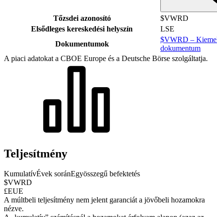
Tőzsdei azonosító
$VWRD
Elsődleges kereskedési helyszín
LSE
$VWRD – Kiemelt 
Dokumentumok
dokumentum
A piaci adatokat a CBOE Europe és a Deutsche Börse szolgáltatja.
Teljesítmény
Kumulatív
Évek során
Egyösszegű befektetés
$VWRD
£EUE
A múltbeli teljesítmény nem jelent garanciát a jövőbeli hozamokra
nézve.