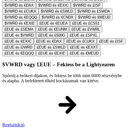
$VWRD és €DAX
$VWRD és €EXIC
$VWRD és £ISF
$VWRD és £CUKX
$VWRD és £SWLD
$VWRD és £SWDA
$VWRD és €EQQQ
$VWRD és €CNDX
$VWRD és €MEUD
$VWRD és €EXIE
£EUE és €EUEA
£EUE és £CS51
£EUE és £SEMA
£EUE és €EUNM
£EUE és £VWRL
£EUE és $VWRD
£EUE és £500G
£EUE és £SPXL
£EUE és €EXIC
£EUE és €DAX
£EUE és £CUKX
£EUE és £ISF
£EUE és £IWRD
£EUE és £SWLD
£EUE és €EXXT
£EUE és €EQQQ
£EUE és €EXIE
£EUE és €MEUD
$VWRD vagy £EUE – Fektess be a Lightyearen
Spórolj a brókeri díjakon, és fektess be több mint 6000 részvénybe
és alapba. A befektetett tőkéd kockázatnak van kitéve.
Regisztráció