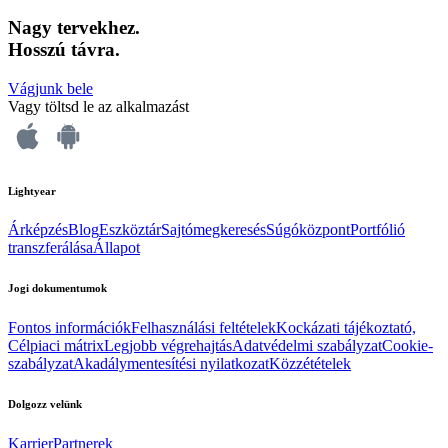
Nagy tervekhez.
Hosszú távra.
Vágjunk bele
Vagy töltsd le az alkalmazást
Lightyear
Árképzés
Blog
Eszköztár
Sajtómegkeresés
Súgóközpont
Portfólió
transzferálása
Állapot
Jogi dokumentumok
Fontos információk
Felhasználási feltételek
Kockázati tájékoztató,
Célpiaci mátrix
Legjobb végrehajtás
Adatvédelmi szabályzat
Cookie-
szabályzat
Akadálymentesítési nyilatkozat
Közzétételek
Dolgozz velünk
Karrier
Partnerek