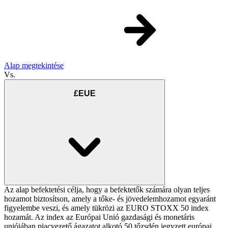
Alap megtekintése
Vs.
£EUE
Az alap befektetési célja, hogy a befektetők számára olyan teljes
hozamot biztosítson, amely a tőke- és jövedelemhozamot egyaránt
figyelembe veszi, és amely tükrözi az EURO STOXX 50 index
hozamát. Az index az Európai Unió gazdasági és monetáris
uniójában piacvezető ágazatot alkotó 50 tőzsdén jegyzett európai