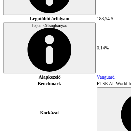
Legutóbbi árfolyam
188,54 $
Teljes költséghányad
0,14%
Alapkezelő
Vanguard
Benchmark
FTSE All World I
Kockázat