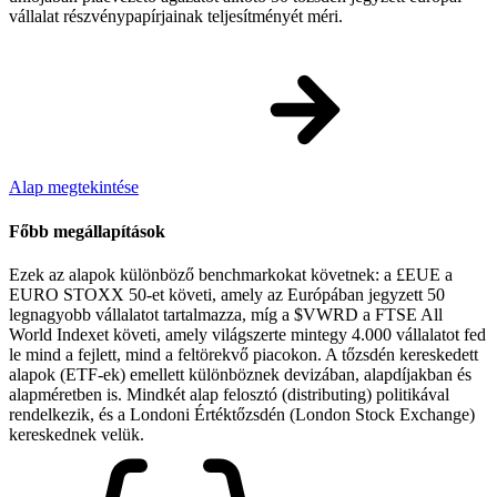
vállalat részvénypapírjainak teljesítményét méri.
Alap megtekintése
Főbb megállapítások
Ezek az alapok különböző benchmarkokat követnek: a £EUE a
EURO STOXX 50-et követi, amely az Európában jegyzett 50
legnagyobb vállalatot tartalmazza, míg a $VWRD a FTSE All
World Indexet követi, amely világszerte mintegy 4.000 vállalatot fed
le mind a fejlett, mind a feltörekvő piacokon. A tőzsdén kereskedett
alapok (ETF-ek) emellett különböznek devizában, alapdíjakban és
alapméretben is. Mindkét alap felosztó (distributing) politikával
rendelkezik, és a Londoni Értéktőzsdén (London Stock Exchange)
kereskednek velük.