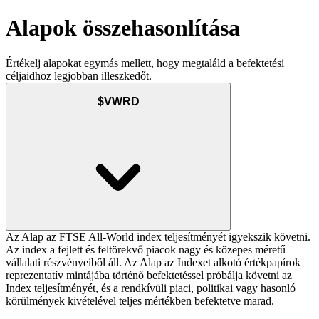
Alapok összehasonlítása
Értékelj alapokat egymás mellett, hogy megtaláld a befektetési
céljaidhoz legjobban illeszkedőt.
$VWRD
Az Alap az FTSE All-World index teljesítményét igyekszik követni.
Az index a fejlett és feltörekvő piacok nagy és közepes méretű
vállalati részvényeiből áll. Az Alap az Indexet alkotó értékpapírok
reprezentatív mintájába történő befektetéssel próbálja követni az
Index teljesítményét, és a rendkívüli piaci, politikai vagy hasonló
körülmények kivételével teljes mértékben befektetve marad.