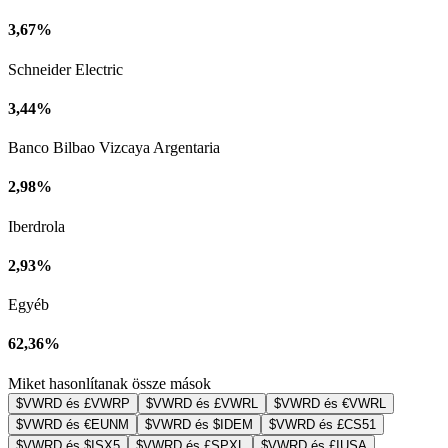
3,67%
Schneider Electric
3,44%
Banco Bilbao Vizcaya Argentaria
2,98%
Iberdrola
2,93%
Egyéb
62,36%
Miket hasonlítanak össze mások
$VWRD és £VWRP
$VWRD és £VWRL
$VWRD és €VWRL
$VWRD és €EUNM
$VWRD és $IDEM
$VWRD és £CS51
$VWRD és $ISX5
$VWRD és £SPXL
$VWRD és £IUSA