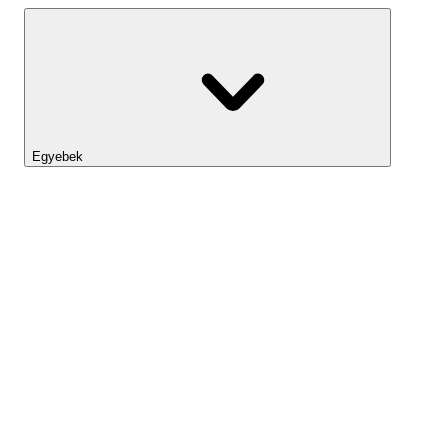
Egyebek
Lightyear AI
Eszköztár