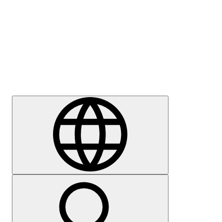
Sajtómegkeresés
Karrier