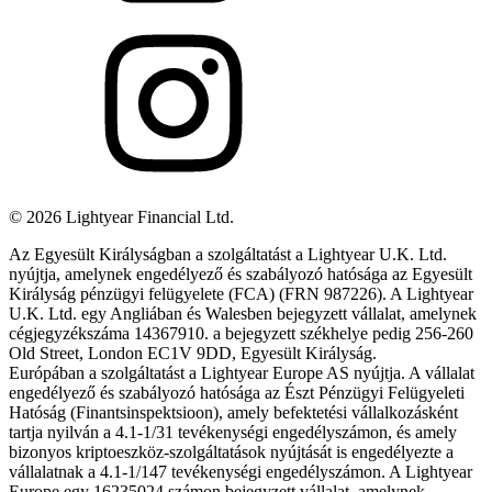
©
2026
Lightyear Financial Ltd.
Az Egyesült Királyságban a szolgáltatást a Lightyear U.K. Ltd.
nyújtja, amelynek engedélyező és szabályozó hatósága az Egyesült
Királyság pénzügyi felügyelete (FCA) (FRN 987226). A Lightyear
U.K. Ltd. egy Angliában és Walesben bejegyzett vállalat, amelynek
cégjegyzékszáma 14367910. a bejegyzett székhelye pedig 256-260
Old Street, London EC1V 9DD, Egyesült Királyság.
Európában a szolgáltatást a Lightyear Europe AS nyújtja. A vállalat
engedélyező és szabályozó hatósága az Észt Pénzügyi Felügyeleti
Hatóság (Finantsinspektsioon), amely befektetési vállalkozásként
tartja nyilván a 4.1-1/31 tevékenységi engedélyszámon, és amely
bizonyos kriptoeszköz-szolgáltatások nyújtását is engedélyezte a
vállalatnak a 4.1-1/147 tevékenységi engedélyszámon. A Lightyear
Europe egy 16235024 számon bejegyzett vállalat, amelynek