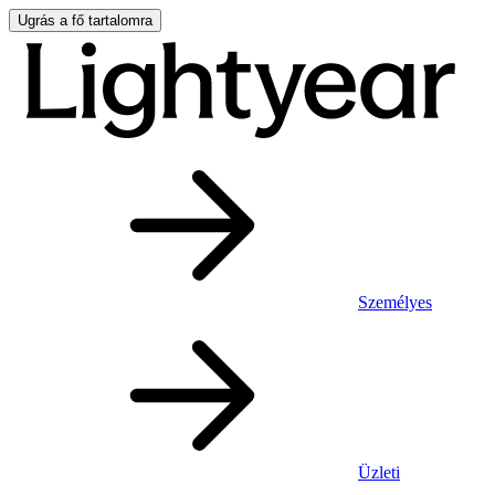
Ugrás a fő tartalomra
Személyes
Üzleti