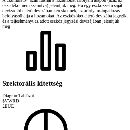
A „kumulatív” számításnál a hozamokat árfolyam alapon (azaz az
osztalékot nem számítva) jelenítjük meg. Ha egy eszközzel a saját
devizádtól eltérő devizában kereskednek, az árfolyam-ingadozás
befolyásolhatja a hozamokat.
Az eszközöket eltérő devizába jegyzik,
és a teljesítményt az adott eszköz jegyzési devizájában jelenítjük
meg
Szektorális kitettség
Diagram
Táblázat
$VWRD
£EUE