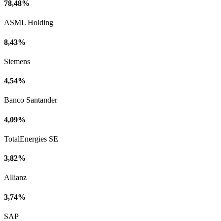
78,48%
ASML Holding
8,43%
Siemens
4,54%
Banco Santander
4,09%
TotalEnergies SE
3,82%
Allianz
3,74%
SAP