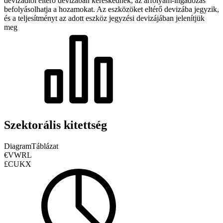
devizádtól eltérő devizában kereskednek, az árfolyam-ingadozás
befolyásolhatja a hozamokat.
Az eszközöket eltérő devizába jegyzik,
és a teljesítményt az adott eszköz jegyzési devizájában jelenítjük
meg
Szektorális kitettség
Diagram
Táblázat
€VWRL
£CUKX