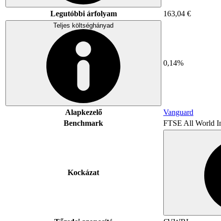
Legutóbbi árfolyam
163,04 €
Teljes költséghányad
0,14%
Alapkezelő
Vanguard
Benchmark
FTSE All World I
Kockázat