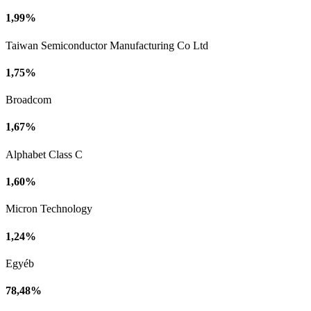
1,99%
Taiwan Semiconductor Manufacturing Co Ltd
1,75%
Broadcom
1,67%
Alphabet Class C
1,60%
Micron Technology
1,24%
Egyéb
78,48%