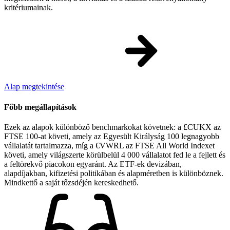
kritériumainak.
Alap megtekintése
Főbb megállapítások
Ezek az alapok különböző benchmarkokat követnek: a £CUKX az
FTSE 100-at követi, amely az Egyesült Királyság 100 legnagyobb
vállalatát tartalmazza, míg a €VWRL az FTSE All World Indexet
követi, amely világszerte körülbelül 4 000 vállalatot fed le a fejlett és
a feltörekvő piacokon egyaránt. Az ETF-ek devizában,
alapdíjakban, kifizetési politikában és alapméretben is különböznek.
Mindkettő a saját tőzsdéjén kereskedhető.