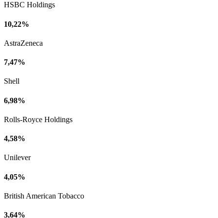
HSBC Holdings
10,22%
AstraZeneca
7,47%
Shell
6,98%
Rolls-Royce Holdings
4,58%
Unilever
4,05%
British American Tobacco
3,64%