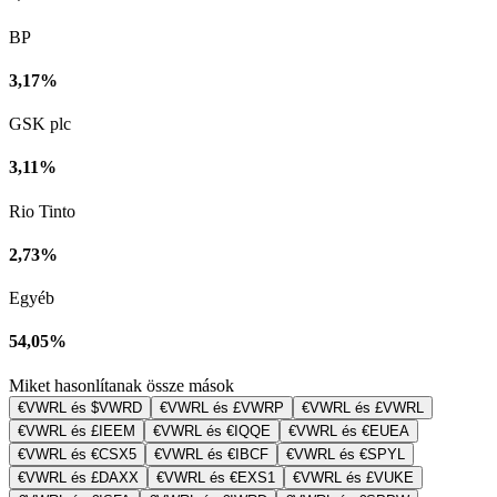
BP
3,17%
GSK plc
3,11%
Rio Tinto
2,73%
Egyéb
54,05%
Miket hasonlítanak össze mások
€VWRL és $VWRD
€VWRL és £VWRP
€VWRL és £VWRL
€VWRL és £IEEM
€VWRL és €IQQE
€VWRL és €EUEA
€VWRL és €CSX5
€VWRL és €IBCF
€VWRL és €SPYL
€VWRL és £DAXX
€VWRL és €EXS1
€VWRL és £VUKE