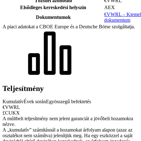
Tőzsdei azonosító
€VWRL
Elsődleges kereskedési helyszín
AEX
€VWRL – Kiemelt 
Dokumentumok
dokumentum
A piaci adatokat a CBOE Europe és a Deutsche Börse szolgáltatja.
Teljesítmény
Kumulatív
Évek során
Egyösszegű befektetés
€VWRL
£CUKX
A múltbeli teljesítmény nem jelent garanciát a jövőbeli hozamokra
nézve.
A „kumulatív” számításnál a hozamokat árfolyam alapon (azaz az
osztalékot nem számítva) jelenítjük meg. Ha egy eszközzel a saját