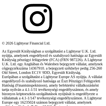
©
2026
Lightyear Financial Ltd.
Az Egyesült Királyságban a szolgáltatást a Lightyear U.K. Ltd.
nyújtja, amelynek engedélyező és szabályozó hatósága az Egyesült
Királyság pénzügyi felügyelete (FCA) (FRN 987226). A Lightyear
U.K. Ltd. egy Angliában és Walesben bejegyzett vállalat, amelynek
cégjegyzékszáma 14367910. a bejegyzett székhelye pedig 256-260
Old Street, London EC1V 9DD, Egyesült Királyság.
Európában a szolgáltatást a Lightyear Europe AS nyújtja. A vállalat
engedélyező és szabályozó hatósága az Észt Pénzügyi Felügyeleti
Hatóság (Finantsinspektsioon), amely befektetési vállalkozásként
tartja nyilván a 4.1-1/31 tevékenységi engedélyszámon, és amely
bizonyos kriptoeszköz-szolgáltatások nyújtását is engedélyezte a
vállalatnak a 4.1-1/147 tevékenységi engedélyszámon. A Lightyear
Europe egy 16235024 számon bejegyzett vállalat, amelynek