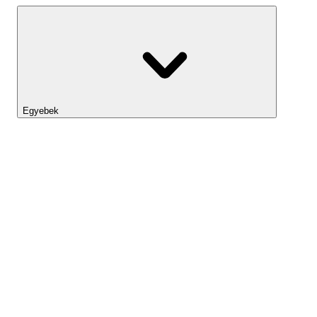
Egyebek
Lightyear AI
Eszköztár