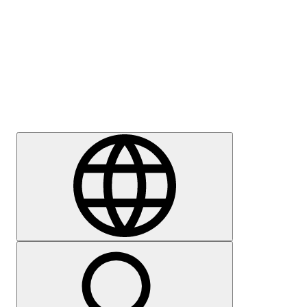
Sajtómegkeresés
Karrier