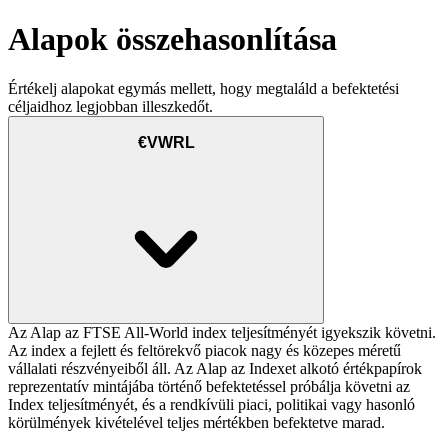
Alapok összehasonlítása
Értékelj alapokat egymás mellett, hogy megtaláld a befektetési
céljaidhoz legjobban illeszkedőt.
€VWRL
Az Alap az FTSE All-World index teljesítményét igyekszik követni.
Az index a fejlett és feltörekvő piacok nagy és közepes méretű
vállalati részvényeiből áll. Az Alap az Indexet alkotó értékpapírok
reprezentatív mintájába történő befektetéssel próbálja követni az
Index teljesítményét, és a rendkívüli piaci, politikai vagy hasonló
körülmények kivételével teljes mértékben befektetve marad.