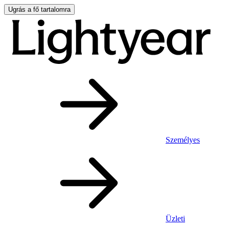
Ugrás a fő tartalomra
Személyes
Üzleti