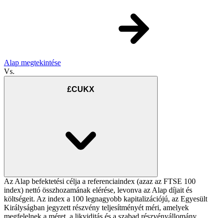
Alap megtekintése
Vs.
£CUKX
Az Alap befektetési célja a referenciaindex (azaz az FTSE 100
index) nettó összhozamának elérése, levonva az Alap díjait és
költségeit. Az index a 100 legnagyobb kapitalizációjú, az Egyesült
Királyságban jegyzett részvény teljesítményét méri, amelyek
megfelelnek a méret, a likviditás és a szabad részvényállomány