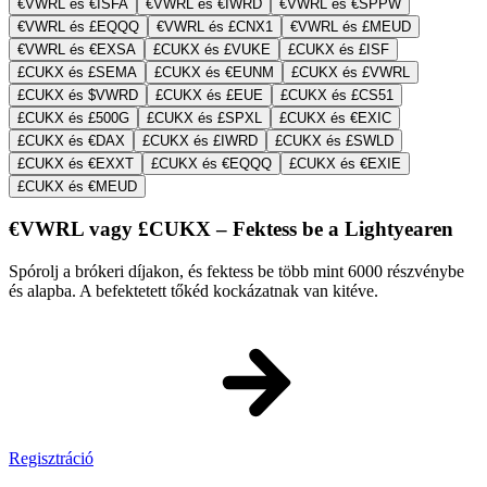
€VWRL és €ISFA
€VWRL és €IWRD
€VWRL és €SPPW
€VWRL és £EQQQ
€VWRL és £CNX1
€VWRL és £MEUD
€VWRL és €EXSA
£CUKX és £VUKE
£CUKX és £ISF
£CUKX és £SEMA
£CUKX és €EUNM
£CUKX és £VWRL
£CUKX és $VWRD
£CUKX és £EUE
£CUKX és £CS51
£CUKX és £500G
£CUKX és £SPXL
£CUKX és €EXIC
£CUKX és €DAX
£CUKX és £IWRD
£CUKX és £SWLD
£CUKX és €EXXT
£CUKX és €EQQQ
£CUKX és €EXIE
£CUKX és €MEUD
€VWRL vagy £CUKX – Fektess be a Lightyearen
Spórolj a brókeri díjakon, és fektess be több mint 6000 részvénybe
és alapba. A befektetett tőkéd kockázatnak van kitéve.
Regisztráció