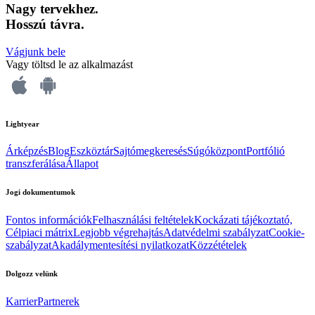
Nagy tervekhez.
Hosszú távra.
Vágjunk bele
Vagy töltsd le az alkalmazást
Lightyear
Árképzés
Blog
Eszköztár
Sajtómegkeresés
Súgóközpont
Portfólió
transzferálása
Állapot
Jogi dokumentumok
Fontos információk
Felhasználási feltételek
Kockázati tájékoztató,
Célpiaci mátrix
Legjobb végrehajtás
Adatvédelmi szabályzat
Cookie-
szabályzat
Akadálymentesítési nyilatkozat
Közzétételek
Dolgozz velünk
Karrier
Partnerek