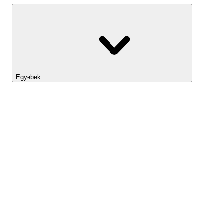
Egyebek
Lightyear AI
Eszköztár