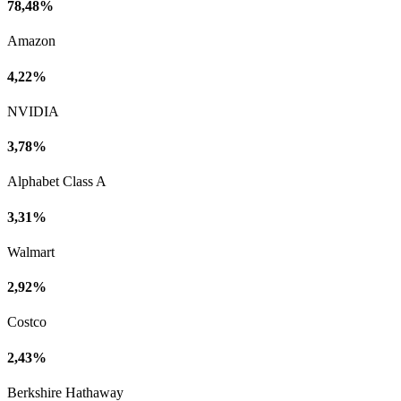
78,48%
Amazon
4,22%
NVIDIA
3,78%
Alphabet Class A
3,31%
Walmart
2,92%
Costco
2,43%
Berkshire Hathaway