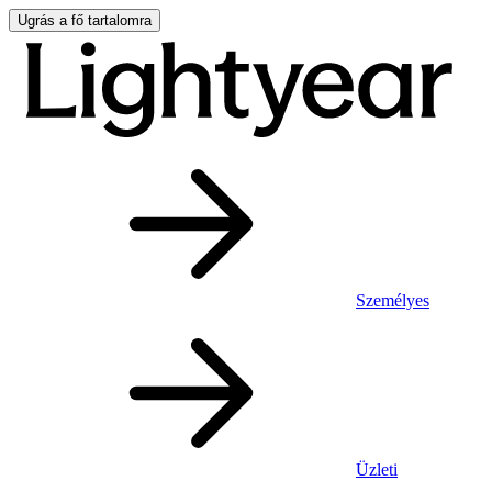
Ugrás a fő tartalomra
Személyes
Üzleti