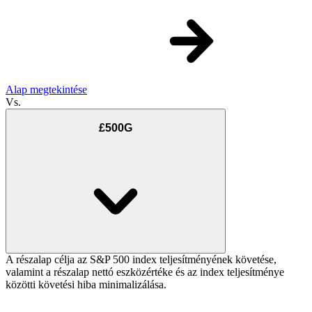
Alap megtekintése
Vs.
£500G
A részalap célja az S&P 500 index teljesítményének követése,
valamint a részalap nettó eszközértéke és az index teljesítménye
közötti követési hiba minimalizálása.