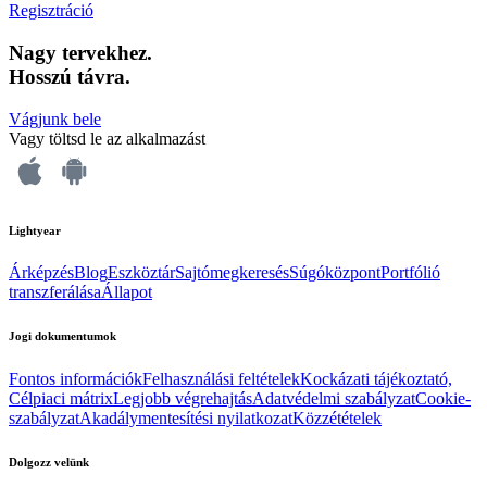
Regisztráció
Nagy tervekhez.
Hosszú távra.
Vágjunk bele
Vagy töltsd le az alkalmazást
Lightyear
Árképzés
Blog
Eszköztár
Sajtómegkeresés
Súgóközpont
Portfólió
transzferálása
Állapot
Jogi dokumentumok
Fontos információk
Felhasználási feltételek
Kockázati tájékoztató,
Célpiaci mátrix
Legjobb végrehajtás
Adatvédelmi szabályzat
Cookie-
szabályzat
Akadálymentesítési nyilatkozat
Közzétételek
Dolgozz velünk