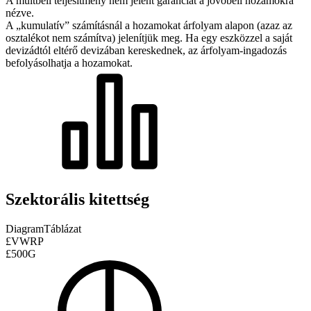
A múltbeli teljesítmény nem jelent garanciát a jövőbeli hozamokra
nézve.
A „kumulatív” számításnál a hozamokat árfolyam alapon (azaz az
osztalékot nem számítva) jelenítjük meg. Ha egy eszközzel a saját
devizádtól eltérő devizában kereskednek, az árfolyam-ingadozás
befolyásolhatja a hozamokat.
Szektorális kitettség
Diagram
Táblázat
£VWRP
£500G