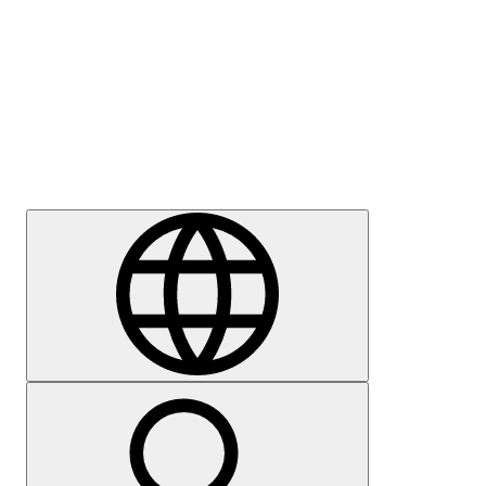
Sajtómegkeresés
Karrier