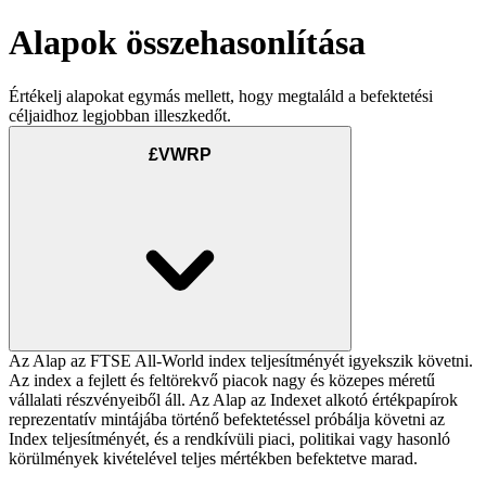
Alapok összehasonlítása
Értékelj alapokat egymás mellett, hogy megtaláld a befektetési
céljaidhoz legjobban illeszkedőt.
£VWRP
Az Alap az FTSE All-World index teljesítményét igyekszik követni.
Az index a fejlett és feltörekvő piacok nagy és közepes méretű
vállalati részvényeiből áll. Az Alap az Indexet alkotó értékpapírok
reprezentatív mintájába történő befektetéssel próbálja követni az
Index teljesítményét, és a rendkívüli piaci, politikai vagy hasonló
körülmények kivételével teljes mértékben befektetve marad.