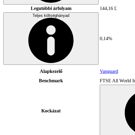
Legutóbbi árfolyam
144,16 £
Teljes költséghányad
0,14%
Alapkezelő
Vanguard
Benchmark
FTSE All World I
Kockázat