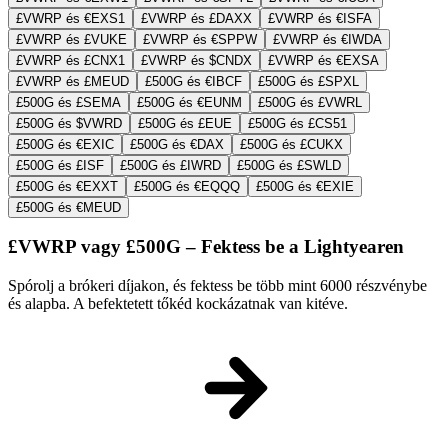
£VWRP és €EXS1
£VWRP és £DAXX
£VWRP és €ISFA
£VWRP és £VUKE
£VWRP és €SPPW
£VWRP és €IWDA
£VWRP és £CNX1
£VWRP és $CNDX
£VWRP és €EXSA
£VWRP és £MEUD
£500G és €IBCF
£500G és £SPXL
£500G és £SEMA
£500G és €EUNM
£500G és £VWRL
£500G és $VWRD
£500G és £EUE
£500G és £CS51
£500G és €EXIC
£500G és €DAX
£500G és £CUKX
£500G és £ISF
£500G és £IWRD
£500G és £SWLD
£500G és €EXXT
£500G és €EQQQ
£500G és €EXIE
£500G és €MEUD
£VWRP vagy £500G – Fektess be a Lightyearen
Spórolj a brókeri díjakon, és fektess be több mint 6000 részvénybe
és alapba. A befektetett tőkéd kockázatnak van kitéve.