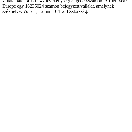
vállalatnak a 4.1-1/147 tevékenységi engedélyszámon. A Lightyear
Europe egy 16235024 számon bejegyzett vállalat, amelynek
székhelye: Volta 1, Tallinn 10412, Észtország.