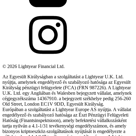
©
2026
Lightyear Financial Ltd.
Az Egyesült Királyságban a szolgáltatást a Lightyear U.K. Ltd.
nyújtja, amelynek engedélyező és szabályozó hatósága az Egyesült
Királyság pénzügyi felügyelete (FCA) (FRN 987226). A Lightyear
U.K. Ltd. egy Angliában és Walesben bejegyzett vállalat, amelynek
cégjegyzékszáma 14367910. a bejegyzett székhelye pedig 256-260
Old Street, London EC1V 9DD, Egyesült Királyság.
Európában a szolgáltatást a Lightyear Europe AS nyújtja. A vállalat
engedélyező és szabályozó hatósága az Észt Pénzügyi Felügyeleti
Hatóság (Finantsinspektsioon), amely befektetési vállalkozásként
tartja nyilván a 4.1-1/31 tevékenységi engedélyszámon, és amely
bizonyos kriptoeszköz-szolgáltatások nyújtását is engedélyezte a