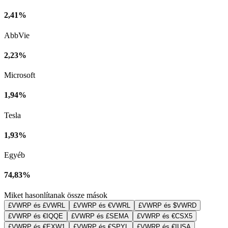
2,41%
AbbVie
2,23%
Microsoft
1,94%
Tesla
1,93%
Egyéb
74,83%
Miket hasonlítanak össze mások
£VWRP és £VWRL
£VWRP és €VWRL
£VWRP és $VWRD
£VWRP és €IQQE
£VWRP és £SEMA
£VWRP és €CSX5
£VWRP és €EXW1
£VWRP és €SPYL
£VWRP és €IUSA