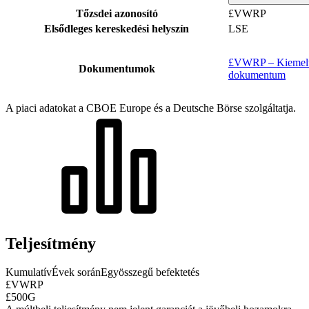
Tőzsdei azonosító
£VWRP
Elsődleges kereskedési helyszín
LSE
£VWRP – Kiemelt 
Dokumentumok
dokumentum
A piaci adatokat a CBOE Europe és a Deutsche Börse szolgáltatja.
Teljesítmény
Kumulatív
Évek során
Egyösszegű befektetés
£VWRP
£500G