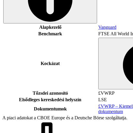
Alapkezelő
Vanguard
Benchmark
FTSE All World I
Kockázat
Tőzsdei azonosító
£VWRP
Elsődleges kereskedési helyszín
LSE
£VWRP – Kiemelt 
Dokumentumok
dokumentum
A piaci adatokat a CBOE Europe és a Deutsche Börse szolgáltatja.