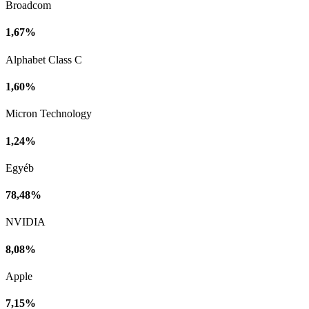
Broadcom
1,67%
Alphabet Class C
1,60%
Micron Technology
1,24%
Egyéb
78,48%
NVIDIA
8,08%
Apple
7,15%