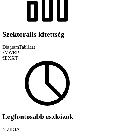
Szektorális kitettség
Diagram
Táblázat
£VWRP
€EXXT
Legfontosabb eszközök
NVIDIA