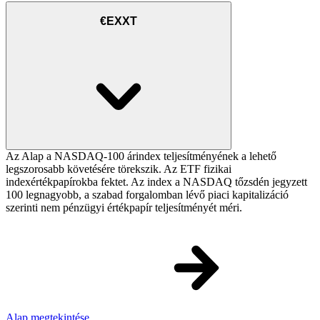
€EXXT
Az Alap a NASDAQ-100 árindex teljesítményének a lehető
legszorosabb követésére törekszik. Az ETF fizikai
indexértékpapírokba fektet. Az index a NASDAQ tőzsdén jegyzett
100 legnagyobb, a szabad forgalomban lévő piaci kapitalizáció
szerinti nem pénzügyi értékpapír teljesítményét méri.
Alap megtekintése