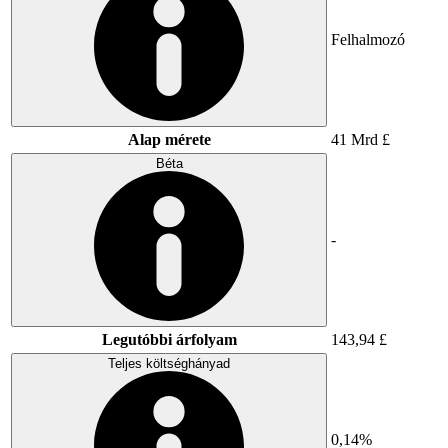
Felhalmozó
Alap mérete
41 Mrd £
Béta
-
Legutóbbi árfolyam
143,94 £
Teljes költséghányad
0,14%