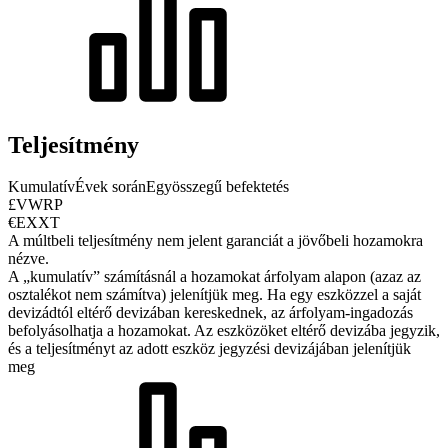
Teljesítmény
Kumulatív
Évek során
Egyösszegű befektetés
£VWRP
€EXXT
A múltbeli teljesítmény nem jelent garanciát a jövőbeli hozamokra
nézve.
A „kumulatív” számításnál a hozamokat árfolyam alapon (azaz az
osztalékot nem számítva) jelenítjük meg. Ha egy eszközzel a saját
devizádtól eltérő devizában kereskednek, az árfolyam-ingadozás
befolyásolhatja a hozamokat.
Az eszközöket eltérő devizába jegyzik,
és a teljesítményt az adott eszköz jegyzési devizájában jelenítjük
meg