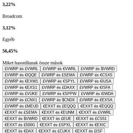
3,22%
Broadcom
3,12%
Egyéb
56,45%
Miket hasonlítanak össze mások
£VWRP és £VWRL
£VWRP és €VWRL
£VWRP és $VWRD
£VWRP és €IQQE
£VWRP és £SEMA
£VWRP és €CSX5
£VWRP és €EXW1
£VWRP és €SPYL
£VWRP és €IUSA
£VWRP és €EXS1
£VWRP és £DAXX
£VWRP és €ISFA
£VWRP és £VUKE
£VWRP és €SPPW
£VWRP és €IWDA
£VWRP és £CNX1
£VWRP és $CNDX
£VWRP és €EXSA
£VWRP és £MEUD
€EXXT és £EQQQ
€EXXT és €EQQQ
€EXXT és £SEMA
€EXXT és €EUNM
€EXXT és £VWRL
€EXXT és $VWRD
€EXXT és £EUE
€EXXT és £CS51
€EXXT és £500G
€EXXT és £SPXL
€EXXT és €EXIC
€EXXT és €DAX
€EXXT és £CUKX
€EXXT és £ISF