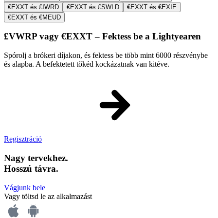
€EXXT és £IWRD
€EXXT és £SWLD
€EXXT és €EXIE
€EXXT és €MEUD
£VWRP vagy €EXXT – Fektess be a Lightyearen
Spórolj a brókeri díjakon, és fektess be több mint 6000 részvénybe
és alapba. A befektetett tőkéd kockázatnak van kitéve.
Regisztráció
Nagy tervekhez.
Hosszú távra.
Vágjunk bele
Vagy töltsd le az alkalmazást