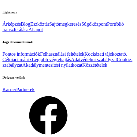
Lightyear
Árképzés
Blog
Eszköztár
Sajtómegkeresés
Súgóközpont
Portfólió
transzferálása
Állapot
Jogi dokumentumok
Fontos információk
Felhasználási feltételek
Kockázati tájékoztató,
Célpiaci mátrix
Legjobb végrehajtás
Adatvédelmi szabályzat
Cookie-
szabályzat
Akadálymentesítési nyilatkozat
Közzétételek
Dolgozz velünk
Karrier
Partnerek