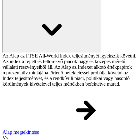
Az Alap az FTSE All-World index teljesítményét igyekszik követni.
Az index a fejlett és feltörekvő piacok nagy és közepes méretű
vállalati részvényeiből áll. Az Alap az Indexet alkotó értékpapírok
reprezentatív mintájába történő befektetéssel próbálja követni az
Index teljesítményét, és a rendkívüli piaci, politikai vagy hasonló
körülmények kivételével teljes mértékben befektetve marad.
Alap megtekintése
Vs.