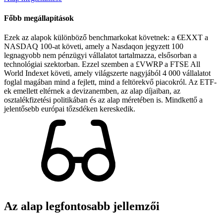
Főbb megállapítások
Ezek az alapok különböző benchmarkokat követnek: a €EXXT a
NASDAQ 100-at követi, amely a Nasdaqon jegyzett 100
legnagyobb nem pénzügyi vállalatot tartalmazza, elsősorban a
technológiai szektorban. Ezzel szemben a £VWRP a FTSE All
World Indexet követi, amely világszerte nagyjából 4 000 vállalatot
foglal magában mind a fejlett, mind a feltörekvő piacokról. Az ETF-
ek emellett eltérnek a devizanemben, az alap díjaiban, az
osztalékfizetési politikában és az alap méretében is. Mindkettő a
jelentősebb európai tőzsdéken kereskedik.
Az alap legfontosabb jellemzői