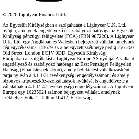
©
2026
Lightyear Financial Ltd.
Az Egyesült Királyságban a szolgáltatást a Lightyear U.K. Ltd.
nyújtja, amelynek engedélyező és szabályozó hatósága az Egyesült
Királyság pénzügyi felügyelete (FCA) (FRN 987226). A Lightyear
U.K. Ltd. egy Angliában és Walesben bejegyzett vállalat, amelynek
cégjegyzékszáma 14367910. a bejegyzett székhelye pedig 256-260
Old Street, London EC1V 9DD, Egyesült Királyság.
Európában a szolgáltatást a Lightyear Europe AS nyújtja. A vállalat
engedélyező és szabályozó hatósága az Észt Pénzügyi Felügyeleti
Hatóság (Finantsinspektsioon), amely befektetési vállalkozásként
tartja nyilván a 4.1-1/31 tevékenységi engedélyszámon, és amely
bizonyos kriptoeszköz-szolgáltatások nyújtását is engedélyezte a
vállalatnak a 4.1-1/147 tevékenységi engedélyszámon. A Lightyear
Europe egy 16235024 számon bejegyzett vállalat, amelynek
székhelye: Volta 1, Tallinn 10412, Észtország.