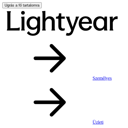
Ugrás a fő tartalomra
Személyes
Üzleti