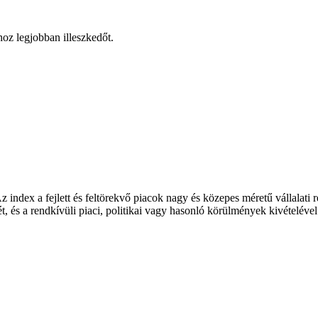
hoz legjobban illeszkedőt.
index a fejlett és feltörekvő piacok nagy és közepes méretű vállalati r
ét, és a rendkívüli piaci, politikai vagy hasonló körülmények kivételéve