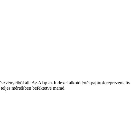
észvényeiből áll. Az Alap az Indexet alkotó értékpapírok reprezentatív
l teljes mértékben befektetve marad.