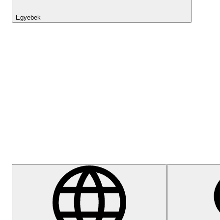
Egyebek
Lightyear AI
Súgóközpont