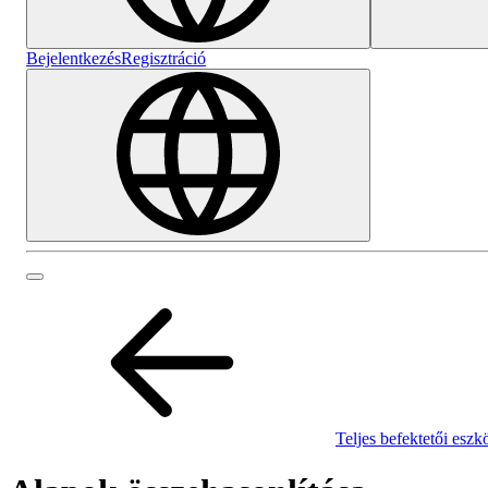
Bejelentkezés
Regisztráció
Teljes befektetői eszk