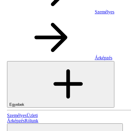
Személyes
Árképzés
Egyebek
Személyes
Személyes
Üzleti
Árképzés
Rólunk