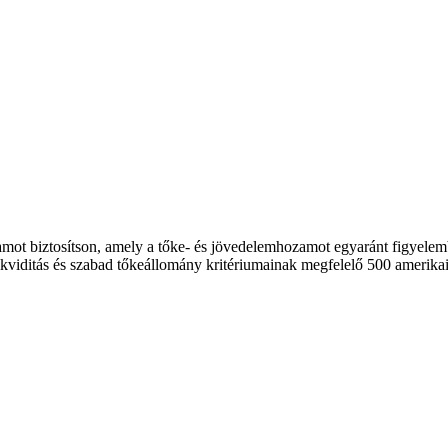
zamot biztosítson, amely a tőke- és jövedelemhozamot egyaránt figyele
viditás és szabad tőkeállomány kritériumainak megfelelő 500 amerikai 