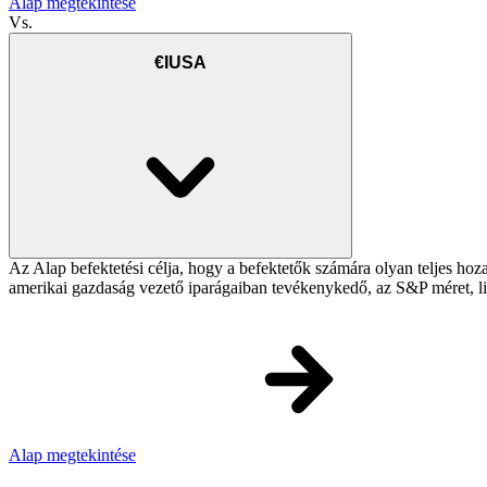
Alap megtekintése
Vs.
€IUSA
Az Alap befektetési célja, hogy a befektetők számára olyan teljes ho
amerikai gazdaság vezető iparágaiban tevékenykedő, az S&P méret, lik
Alap megtekintése