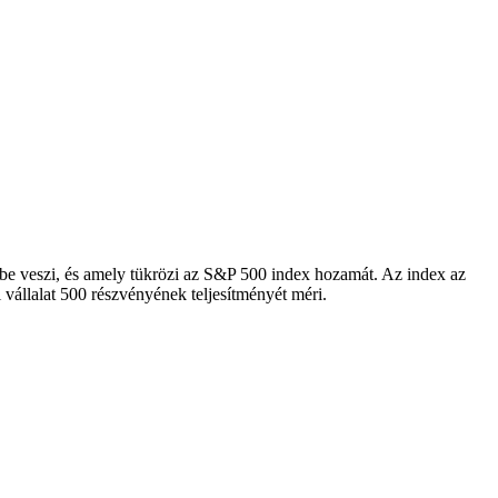
mbe veszi, és amely tükrözi az S&P 500 index hozamát. Az index az
vállalat 500 részvényének teljesítményét méri.