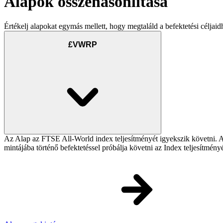
Alapok összehasonlítása
Értékelj alapokat egymás mellett, hogy megtaláld a befektetési céljaid
£VWRP
Az Alap az FTSE All-World index teljesítményét igyekszik követni. Az 
mintájába történő befektetéssel próbálja követni az Index teljesítmény