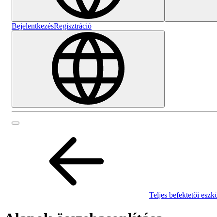
Bejelentkezés
Regisztráció
Teljes befektetői eszk