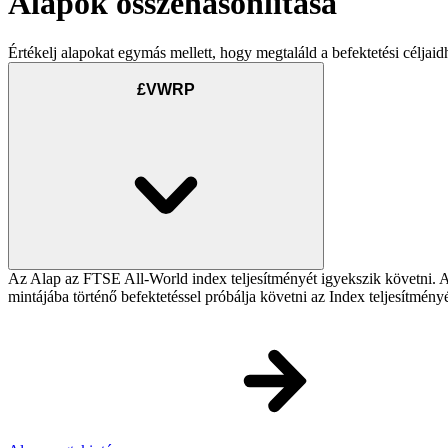
Alapok összehasonlítása
Értékelj alapokat egymás mellett, hogy megtaláld a befektetési céljaid
£VWRP
Az Alap az FTSE All-World index teljesítményét igyekszik követni. Az 
mintájába történő befektetéssel próbálja követni az Index teljesítmény