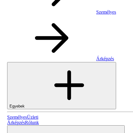
Személyes
Árképzés
Egyebek
Személyes
Személyes
Üzleti
Árképzés
Rólunk