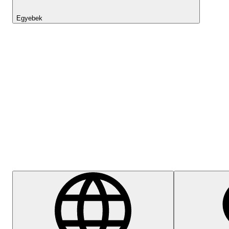
Egyebek
Lightyear AI
Súgóközpont