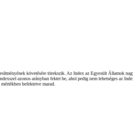
esítményének követésére törekszik. Az Index az Egyesült Államok nagyv
dexszel azonos arányban fektet be, ahol pedig nem lehetséges az Index t
es mértékben befektetve marad.