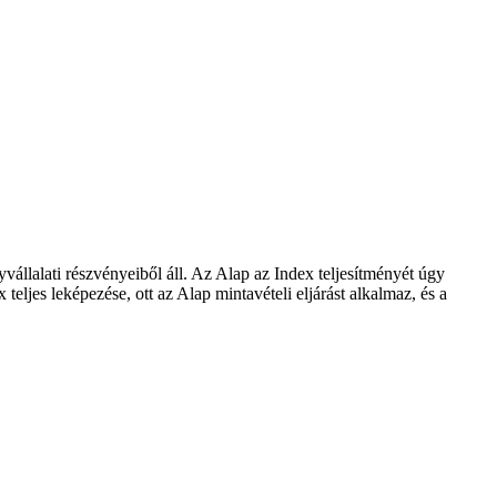
állalati részvényeiből áll. Az Alap az Index teljesítményét úgy
eljes leképezése, ott az Alap mintavételi eljárást alkalmaz, és a