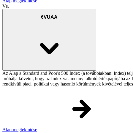
Alap megtekintése
Vs.
€VUAA
Az Alap a Standard and Poor's 500 Index (a továbbiakban: Index) telj
próbálja követni, hogy az Index valamennyi alkotó értékpapírjába az In
rendkívüli piaci, politikai vagy hasonló körülmények kivételével telj
Alap megtekintése