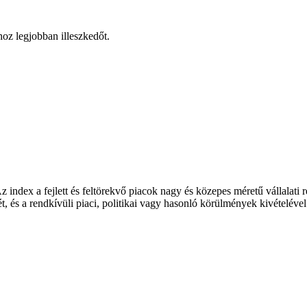
hoz legjobban illeszkedőt.
index a fejlett és feltörekvő piacok nagy és közepes méretű vállalati r
ét, és a rendkívüli piaci, politikai vagy hasonló körülmények kivételéve