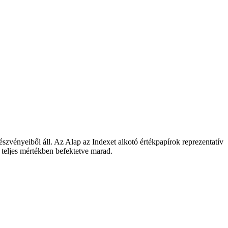
észvényeiből áll. Az Alap az Indexet alkotó értékpapírok reprezentatív
l teljes mértékben befektetve marad.