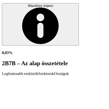
Másokhoz képest
0,03%
2B7B – Az alap összetétele
Legfontosabb eszközök
Szektorok
Országok