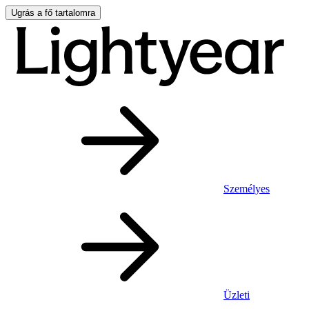
Ugrás a fő tartalomra
Személyes
Üzleti