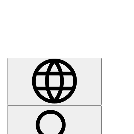
Sajtómegkeresés
Karrier