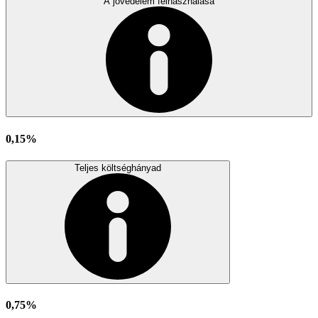
A jövedelem felhasználása
0,15%
Teljes költséghányad
0,75%