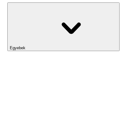
Egyebek
Lightyear AI
Eszköztár