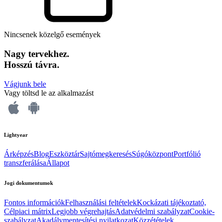
Nincsenek közelgő események
Nagy tervekhez.
Hosszú távra.
Vágjunk bele
Vagy töltsd le az alkalmazást
Lightyear
Árképzés
Blog
Eszköztár
Sajtómegkeresés
Súgóközpont
Portfólió
transzferálása
Állapot
Jogi dokumentumok
Fontos információk
Felhasználási feltételek
Kockázati tájékoztató,
Célpiaci mátrix
Legjobb végrehajtás
Adatvédelmi szabályzat
Cookie-
szabályzat
Akadálymentesítési nyilatkozat
Közzétételek