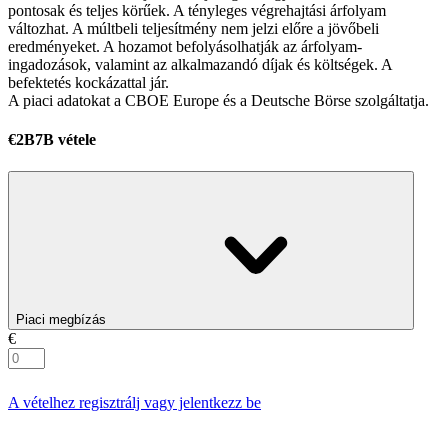
pontosak és teljes körűek. A tényleges végrehajtási árfolyam
változhat. A múltbeli teljesítmény nem jelzi előre a jövőbeli
eredményeket. A hozamot befolyásolhatják az árfolyam-
ingadozások, valamint az alkalmazandó díjak és költségek. A
befektetés kockázattal jár.
A piaci adatokat a CBOE Europe és a Deutsche Börse szolgáltatja.
€2B7B vétele
Piaci megbízás
€
A vételhez regisztrálj vagy jelentkezz be