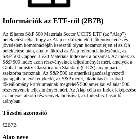
Információk az ETF-ről (2B7B)
Az iShares S&P 500 Materials Sector UCITS ETF (az "Alap")
befektetési célja, hogy az Alap eszközein elért tőkenövekedés és
jövedelem kombinációján keresztül olyan hozamot érjen el az Ön
befektetése után, amely tükrözi az Alap referenciaindexének, az
S&P 500 Capped 35/20 Materials Indexnek a hozamát. Az index az
S&P 500 index azon részvényeinek teljesítményét méri, amelyek a
Global Industry Classification Standard (GICS) anyagipari
szektorba tartoznak. Az S&P 500 az amerikai gazdaság vezető
iparágaiban tevékenykedő, az S&P méret, likviditás és szabad
tőkeállomány kritériumainak megfelelő 500 amerikai vállalat 500
részvényének teljesítményét méri. Az Alap célja az Index leképezése
az Indexet alkotó részvények tartásával, az Indexhez hasonló
arányban.
Tőzsdei azonosító
€2B7B
Alap neve