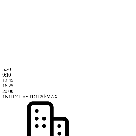
5:30
9:10
12:45
16:25
20:00
1N
1Hé
1Hó
YTD
1É
5É
MAX