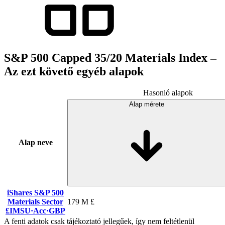
S&P 500 Capped 35/20 Materials Index –
Az ezt követő egyéb alapok
Hasonló alapok
Alap mérete
Alap neve
iShares S&P 500
Materials Sector
179 M £
£IMSU
·
Acc
·
GBP
A fenti adatok csak tájékoztató jellegűek, így nem feltétlenül