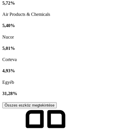
5,72%
Air Products & Chemicals
5,40%
Nucor
5,01%
Corteva
4,93%
Egyéb
31,28%
Összes eszköz megtekintése