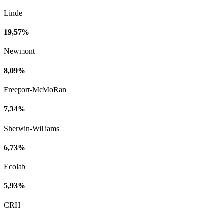
Linde
19,57%
Newmont
8,09%
Freeport-McMoRan
7,34%
Sherwin-Williams
6,73%
Ecolab
5,93%
CRH