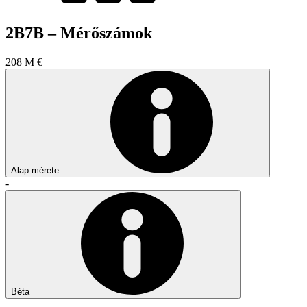
2B7B – Mérőszámok
208 M €
Alap mérete
-
Béta