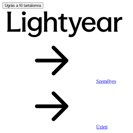
Ugrás a fő tartalomra
Személyes
Üzleti