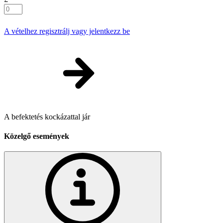
A vételhez regisztrálj vagy jelentkezz be
A befektetés kockázattal jár
Közelgő események