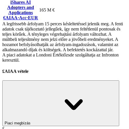
iShares AI
Adopters and
165 M €
Applications
€AIAA
·
Acc
·
EUR
A legfrissebb árfolyam 15 perces késleltetéssel jelenik meg. A fenti
adatok csak tájékoztató jellegűek, így nem feltétlenül pontosak és
teljes körűek. A tényleges végrehajtási árfolyam változhat. A
múltbeli teljesítmény nem jelzi előre a jövőbeli eredményeket. A
hozamot befolyásolhatják az árfolyam-ingadozások, valamint az
alkalmazandó díjak és költségek. A befektetés kockázattal jár.
A piaci adatokat a Londoni Értéktőzsde szolgáltatja az Infronton
keresztül.
£AIAA vétele
Piaci megbízás
£