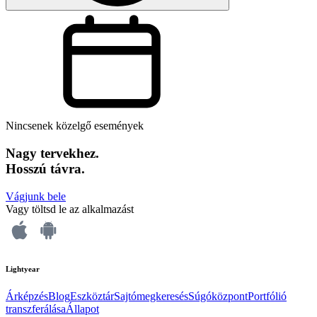
Nincsenek közelgő események
Nagy tervekhez.
Hosszú távra.
Vágjunk bele
Vagy töltsd le az alkalmazást
Lightyear
Árképzés
Blog
Eszköztár
Sajtómegkeresés
Súgóközpont
Portfólió
transzferálása
Állapot