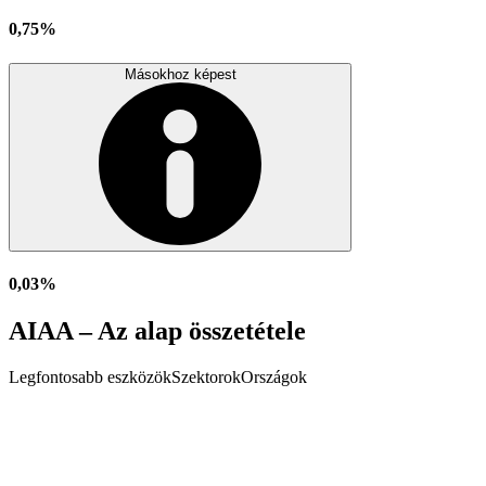
0,75%
Másokhoz képest
0,03%
AIAA – Az alap összetétele
Legfontosabb eszközök
Szektorok
Országok