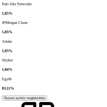
Palo Alto Networks
1,85%
JPMorgan Chase
1,85%
Adobe
1,85%
Stryker
1,84%
Egyéb
83,11%
Összes eszköz megtekintése