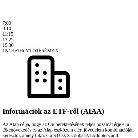
7:00
9:10
11:15
13:25
15:30
1N
1Hé
1Hó
YTD
1É
5É
MAX
Információk az ETF-ről (AIAA)
Az Alap célja, hogy az Ön befektetésének teljes hozamát érje el a
tőkenövekedés és az Alap eszközein elért jövedelem kombinációján
keresztül, amely tükrözi a STOXX Global AI Adopters and