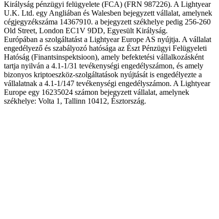
Királyság pénzügyi felügyelete (FCA) (FRN 987226). A Lightyear
U.K. Ltd. egy Angliában és Walesben bejegyzett vállalat, amelynek
cégjegyzékszáma 14367910. a bejegyzett székhelye pedig 256-260
Old Street, London EC1V 9DD, Egyesült Királyság.
Európában a szolgáltatást a Lightyear Europe AS nyújtja. A vállalat
engedélyező és szabályozó hatósága az Észt Pénzügyi Felügyeleti
Hatóság (Finantsinspektsioon), amely befektetési vállalkozásként
tartja nyilván a 4.1-1/31 tevékenységi engedélyszámon, és amely
bizonyos kriptoeszköz-szolgáltatások nyújtását is engedélyezte a
vállalatnak a 4.1-1/147 tevékenységi engedélyszámon. A Lightyear
Europe egy 16235024 számon bejegyzett vállalat, amelynek
székhelye: Volta 1, Tallinn 10412, Észtország.