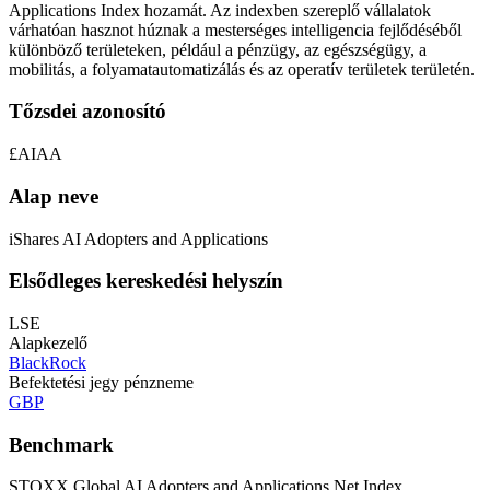
Applications Index hozamát. Az indexben szereplő vállalatok
várhatóan hasznot húznak a mesterséges intelligencia fejlődéséből
különböző területeken, például a pénzügy, az egészségügy, a
mobilitás, a folyamatautomatizálás és az operatív területek területén.
Tőzsdei azonosító
£AIAA
Alap neve
iShares AI Adopters and Applications
Elsődleges kereskedési helyszín
LSE
Alapkezelő
BlackRock
Befektetési jegy pénzneme
GBP
Benchmark
STOXX Global AI Adopters and Applications Net Index