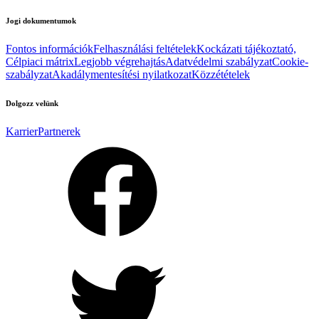
Jogi dokumentumok
Fontos információk
Felhasználási feltételek
Kockázati tájékoztató,
Célpiaci mátrix
Legjobb végrehajtás
Adatvédelmi szabályzat
Cookie-
szabályzat
Akadálymentesítési nyilatkozat
Közzétételek
Dolgozz velünk
Karrier
Partnerek