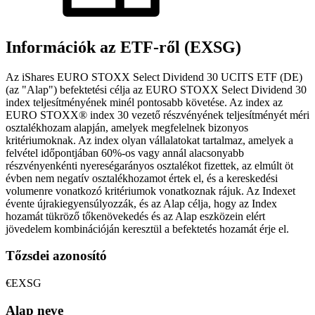
Információk az ETF-ről (EXSG)
Az iShares EURO STOXX Select Dividend 30 UCITS ETF (DE)
(az "Alap") befektetési célja az EURO STOXX Select Dividend 30
index teljesítményének minél pontosabb követése. Az index az
EURO STOXX® index 30 vezető részvényének teljesítményét méri
osztalékhozam alapján, amelyek megfelelnek bizonyos
kritériumoknak. Az index olyan vállalatokat tartalmaz, amelyek a
felvétel időpontjában 60%-os vagy annál alacsonyabb
részvényenkénti nyereségarányos osztalékot fizettek, az elmúlt öt
évben nem negatív osztalékhozamot értek el, és a kereskedési
volumenre vonatkozó kritériumok vonatkoznak rájuk. Az Indexet
évente újrakiegyensúlyozzák, és az Alap célja, hogy az Index
hozamát tükröző tőkenövekedés és az Alap eszközein elért
jövedelem kombinációján keresztül a befektetés hozamát érje el.
Tőzsdei azonosító
€EXSG
Alap neve