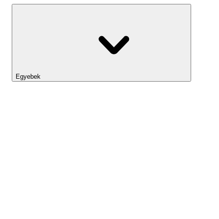
Egyebek
Lightyear AI
Eszköztár