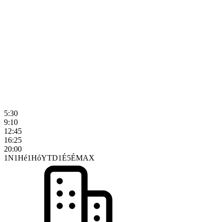
5:30
9:10
12:45
16:25
20:00
1N
1Hé
1Hó
YTD
1É
5É
MAX