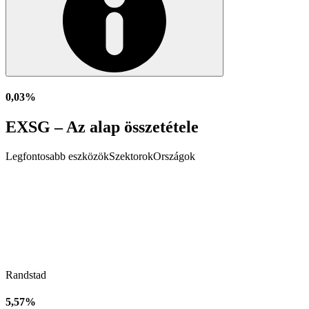
0,03%
EXSG – Az alap összetétele
Legfontosabb eszközök
Szektorok
Országok
Randstad
5,57%