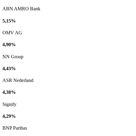
ABN AMRO Bank
5,15%
OMV AG
4,90%
NN Group
4,43%
ASR Nederland
4,38%
Signify
4,29%
BNP Paribas