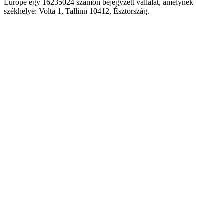
Europe egy 16235024 számon bejegyzett vállalat, amelynek
székhelye: Volta 1, Tallinn 10412, Észtország.