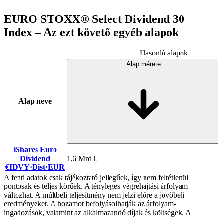
EURO STOXX® Select Dividend 30
Index – Az ezt követő egyéb alapok
Hasonló alapok
Alap mérete
Alap neve
iShares Euro
Dividend
1,6 Mrd €
€IDVY
·
Dist
·
EUR
A fenti adatok csak tájékoztató jellegűek, így nem feltétlenül
pontosak és teljes körűek. A tényleges végrehajtási árfolyam
változhat. A múltbeli teljesítmény nem jelzi előre a jövőbeli
eredményeket. A hozamot befolyásolhatják az árfolyam-
ingadozások, valamint az alkalmazandó díjak és költségek. A