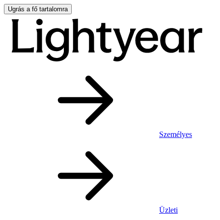
Ugrás a fő tartalomra
Személyes
Üzleti