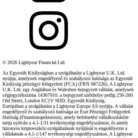
©
2026
Lightyear Financial Ltd.
Az Egyesült Királyságban a szolgáltatást a Lightyear U.K. Ltd.
nyújtja, amelynek engedélyező és szabályozó hatósága az Egyesült
Királyság pénzügyi felügyelete (FCA) (FRN 987226). A Lightyear
U.K. Ltd. egy Angliában és Walesben bejegyzett vállalat, amelynek
cégjegyzékszáma 14367910. a bejegyzett székhelye pedig 256-260
Old Street, London EC1V 9DD, Egyesült Királyság.
Európában a szolgáltatást a Lightyear Europe AS nyújtja. A vállalat
engedélyező és szabályozó hatósága az Észt Pénzügyi Felügyeleti
Hatóság (Finantsinspektsioon), amely befektetési vállalkozásként
tartja nyilván a 4.1-1/31 tevékenységi engedélyszámon, és amely
bizonyos kriptoeszköz-szolgáltatások nyújtását is engedélyezte a
vállalatnak a 4.1-1/147 tevékenységi engedélyszámon. A Lightyear