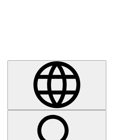
Sajtómegkeresés
Karrier