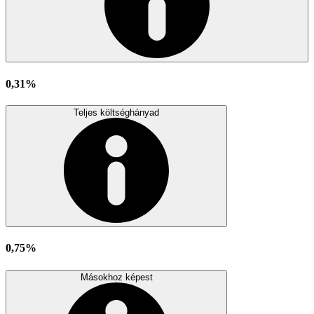
0,31%
Teljes költséghányad
0,75%
Másokhoz képest