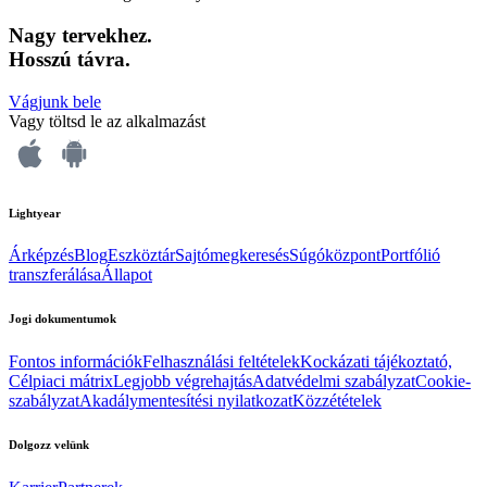
Nagy tervekhez.
Hosszú távra.
Vágjunk bele
Vagy töltsd le az alkalmazást
Lightyear
Árképzés
Blog
Eszköztár
Sajtómegkeresés
Súgóközpont
Portfólió
transzferálása
Állapot
Jogi dokumentumok
Fontos információk
Felhasználási feltételek
Kockázati tájékoztató,
Célpiaci mátrix
Legjobb végrehajtás
Adatvédelmi szabályzat
Cookie-
szabályzat
Akadálymentesítési nyilatkozat
Közzétételek
Dolgozz velünk