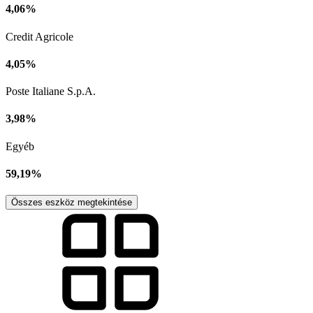
4,06%
Credit Agricole
4,05%
Poste Italiane S.p.A.
3,98%
Egyéb
59,19%
Összes eszköz megtekintése