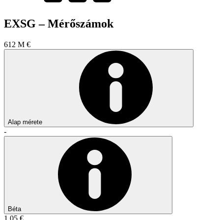
EXSG – Mérőszámok
612 M €
Alap mérete
-
Béta
1,05 €