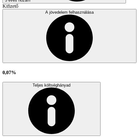
5 éves hozam
Kifizető
A jövedelem felhasználása
0,07%
Teljes költséghányad