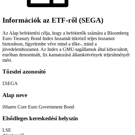
Információk az ETF-ről (SEGA)
Az Alap befektetési célja, hogy a befektetők számára a Bloomberg
Euro Treasury Bond Index hozamát tükröző teljes hozamot
biztosítson, figyelembe véve mind a tőke-, mind a
jövedelemhozamot. Az Index a GMU-tagállamok által kibocsátott,
euróban denominált, fix kamatozású államkötvények teljesítményét
méri.
Tőzsdei azonosító
£SEGA
Alap neve
iShares Core Euro Government Bond
Elsődleges kereskedési helyszín
LSE