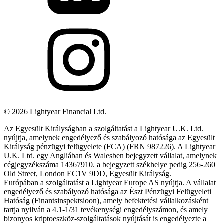
©
2026
Lightyear Financial Ltd.
Az Egyesült Királyságban a szolgáltatást a Lightyear U.K. Ltd.
nyújtja, amelynek engedélyező és szabályozó hatósága az Egyesült
Királyság pénzügyi felügyelete (FCA) (FRN 987226). A Lightyear
U.K. Ltd. egy Angliában és Walesben bejegyzett vállalat, amelynek
cégjegyzékszáma 14367910. a bejegyzett székhelye pedig 256-260
Old Street, London EC1V 9DD, Egyesült Királyság.
Európában a szolgáltatást a Lightyear Europe AS nyújtja. A vállalat
engedélyező és szabályozó hatósága az Észt Pénzügyi Felügyeleti
Hatóság (Finantsinspektsioon), amely befektetési vállalkozásként
tartja nyilván a 4.1-1/31 tevékenységi engedélyszámon, és amely
bizonyos kriptoeszköz-szolgáltatások nyújtását is engedélyezte a