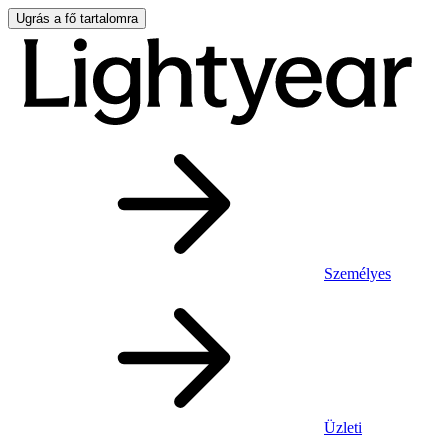
Ugrás a fő tartalomra
Személyes
Üzleti