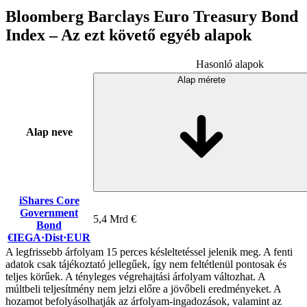
Bloomberg Barclays Euro Treasury Bond
Index – Az ezt követő egyéb alapok
Hasonló alapok
Alap mérete
Alap neve
iShares Core
Government
5,4 Mrd €
Bond
€IEGA
·
Dist
·
EUR
A legfrissebb árfolyam 15 perces késleltetéssel jelenik meg. A fenti
adatok csak tájékoztató jellegűek, így nem feltétlenül pontosak és
teljes körűek. A tényleges végrehajtási árfolyam változhat. A
múltbeli teljesítmény nem jelzi előre a jövőbeli eredményeket. A
hozamot befolyásolhatják az árfolyam-ingadozások, valamint az