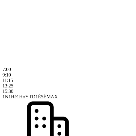
7:00
9:10
11:15
13:25
15:30
1N
1Hé
1Hó
YTD
1É
5É
MAX