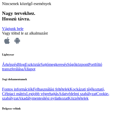
Nincsenek közelgő események
Nagy tervekhez.
Hosszú távra.
Vágjunk bele
Vagy töltsd le az alkalmazást
Lightyear
Árképzés
Blog
Eszköztár
Sajtómegkeresés
Súgóközpont
Portfólió
transzferálása
Állapot
Jogi dokumentumok
Fontos információk
Felhasználási feltételek
Kockázati tájékoztató,
Célpiaci mátrix
Legjobb végrehajtás
Adatvédelmi szabályzat
Cookie-
szabályzat
Akadálymentesítési nyilatkozat
Közzétételek
Dolgozz velünk