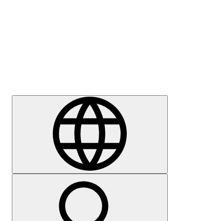
Sajtómegkeresés
Karrier