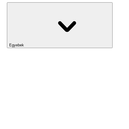
Egyebek
Lightyear AI
Eszköztár