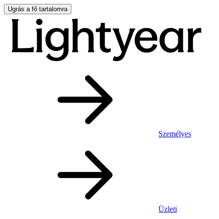
Ugrás a fő tartalomra
Személyes
Üzleti