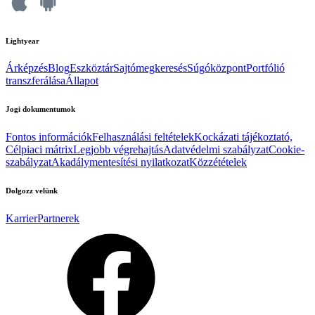
Lightyear
Árképzés
Blog
Eszköztár
Sajtómegkeresés
Súgóközpont
Portfólió
transzferálása
Állapot
Jogi dokumentumok
Fontos információk
Felhasználási feltételek
Kockázati tájékoztató,
Célpiaci mátrix
Legjobb végrehajtás
Adatvédelmi szabályzat
Cookie-
szabályzat
Akadálymentesítési nyilatkozat
Közzétételek
Dolgozz velünk
Karrier
Partnerek