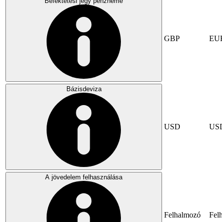
Befektetési jegy pénzneme
GBP
EU
Bázisdeviza
USD
US
A jövedelem felhasználása
Felhalmozó
Fel