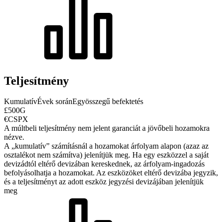
Teljesítmény
Kumulatív
Évek során
Egyösszegű befektetés
£500G
€CSPX
A múltbeli teljesítmény nem jelent garanciát a jövőbeli hozamokra
nézve.
A „kumulatív” számításnál a hozamokat árfolyam alapon (azaz az
osztalékot nem számítva) jelenítjük meg. Ha egy eszközzel a saját
devizádtól eltérő devizában kereskednek, az árfolyam-ingadozás
befolyásolhatja a hozamokat.
Az eszközöket eltérő devizába jegyzik,
és a teljesítményt az adott eszköz jegyzési devizájában jelenítjük
meg