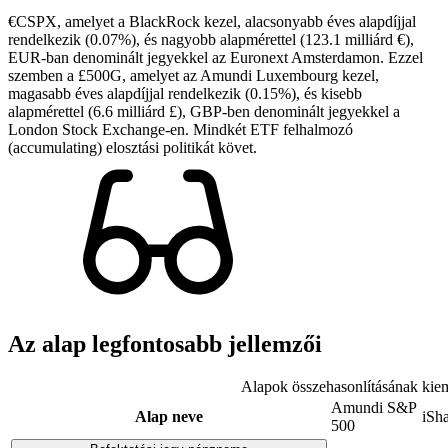
€CSPX, amelyet a BlackRock kezel, alacsonyabb éves alapdíjjal
rendelkezik (0.07%), és nagyobb alapmérettel (123.1 milliárd €),
EUR-ban denominált jegyekkel az Euronext Amsterdamon. Ezzel
szemben a £500G, amelyet az Amundi Luxembourg kezel,
magasabb éves alapdíjjal rendelkezik (0.15%), és kisebb
alapmérettel (6.6 milliárd £), GBP-ben denominált jegyekkel a
London Stock Exchange-en. Mindkét ETF felhalmozó
(accumulating) elosztási politikát követ.
Az alap legfontosabb jellemzői
Alapok összehasonlításának kiem
Amundi S&P
Alap neve
iSh
500