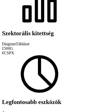
Szektorális kitettség
Diagram
Táblázat
£500G
€CSPX
Legfontosabb eszközök