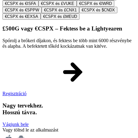
€CSPX és €ISFA
€CSPX és £VUKE
€CSPX és €IWRD
€CSPX és €SPPW
€CSPX és £CNX1
€CSPX és $CNDX
€CSPX és €EXSA
€CSPX és £MEUD
£500G vagy €CSPX – Fektess be a Lightyearen
Spórolj a brókeri díjakon, és fektess be több mint 6000 részvénybe
és alapba. A befektetett tőkéd kockázatnak van kitéve.
Regisztráció
Nagy tervekhez.
Hosszú távra.
Vágjunk bele
Vagy töltsd le az alkalmazást