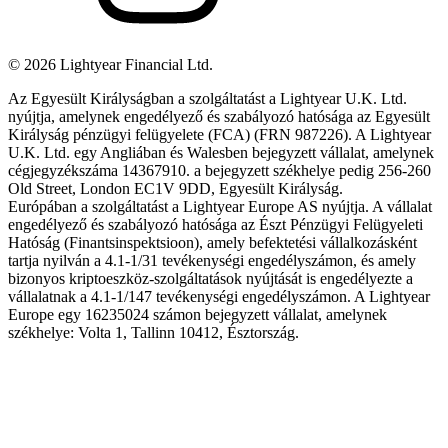
©
2026
Lightyear Financial Ltd.
Az Egyesült Királyságban a szolgáltatást a Lightyear U.K. Ltd.
nyújtja, amelynek engedélyező és szabályozó hatósága az Egyesült
Királyság pénzügyi felügyelete (FCA) (FRN 987226). A Lightyear
U.K. Ltd. egy Angliában és Walesben bejegyzett vállalat, amelynek
cégjegyzékszáma 14367910. a bejegyzett székhelye pedig 256-260
Old Street, London EC1V 9DD, Egyesült Királyság.
Európában a szolgáltatást a Lightyear Europe AS nyújtja. A vállalat
engedélyező és szabályozó hatósága az Észt Pénzügyi Felügyeleti
Hatóság (Finantsinspektsioon), amely befektetési vállalkozásként
tartja nyilván a 4.1-1/31 tevékenységi engedélyszámon, és amely
bizonyos kriptoeszköz-szolgáltatások nyújtását is engedélyezte a
vállalatnak a 4.1-1/147 tevékenységi engedélyszámon. A Lightyear
Europe egy 16235024 számon bejegyzett vállalat, amelynek
székhelye: Volta 1, Tallinn 10412, Észtország.