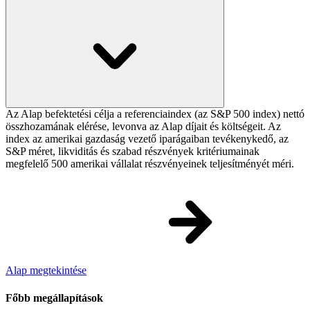
Az Alap befektetési célja a referenciaindex (az S&P 500 index) nettó
összhozamának elérése, levonva az Alap díjait és költségeit. Az
index az amerikai gazdaság vezető iparágaiban tevékenykedő, az
S&P méret, likviditás és szabad részvények kritériumainak
megfelelő 500 amerikai vállalat részvényeinek teljesítményét méri.
Alap megtekintése
Főbb megállapítások