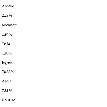
AbbVie
2,23%
Microsoft
1,94%
Tesla
1,93%
Egyéb
74,83%
Apple
7,81%
NVIDIA