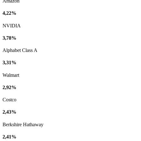
Amazon
4,22%
NVIDIA
3,78%
Alphabet Class A
3,31%
Walmart
2,92%
Costco
2,43%
Berkshire Hathaway
2,41%