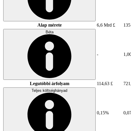
Alap mérete
6,6 Mrd £
135
Béta
-
1,0
Legutóbbi árfolyam
114,63 £
721
Teljes költséghányad
0,15%
0,0