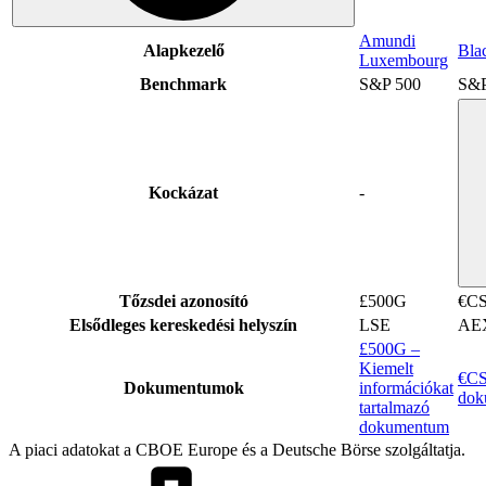
Amundi
Alapkezelő
Bla
Luxembourg
Benchmark
S&P 500
S&P
Kockázat
-
Tőzsdei azonosító
£500G
€C
Elsődleges kereskedési helyszín
LSE
AE
£500G –
Kiemelt
€CS
Dokumentumok
információkat
dok
tartalmazó
dokumentum
A piaci adatokat a CBOE Europe és a Deutsche Börse szolgáltatja.