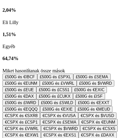
2,04%
Eli Lilly
1,51%
Egyéb
64,74%
Miket hasonlítanak össze mások
£500G és €IBCF
£500G és £SPXL
£500G és £SEMA
£500G és €EUNM
£500G és £VWRL
£500G és $VWRD
£500G és £EUE
£500G és £CS51
£500G és €EXIC
£500G és €DAX
£500G és £CUKX
£500G és £ISF
£500G és £IWRD
£500G és £SWLD
£500G és €EXXT
£500G és €EQQQ
£500G és €EXIE
£500G és €MEUD
€CSPX és €SXR8
€CSPX és €VUSA
€CSPX és $VUSD
€CSPX és £CSP1
€CSPX és £SEMA
€CSPX és €EUNM
€CSPX és £VWRL
€CSPX és $VWRD
€CSPX és €CSX5
€CSPX és €EXW1
€CSPX és €EXS1
€CSPX és £DAXX