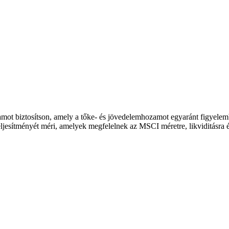
ozamot biztosítson, amely a tőke- és jövedelemhozamot egyaránt figyel
teljesítményét méri, amelyek megfelelnek az MSCI méretre, likviditásra