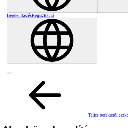
Bejelentkezés
Regisztráció
Teljes befektetői eszk