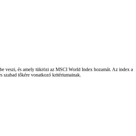
embe veszi, és amely tükrözi az MSCI World Index hozamát. Az index a
 és szabad tőkére vonatkozó kritériumainak.