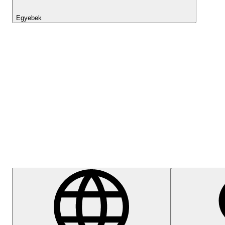
Egyebek
Lightyear AI
Súgóközpont