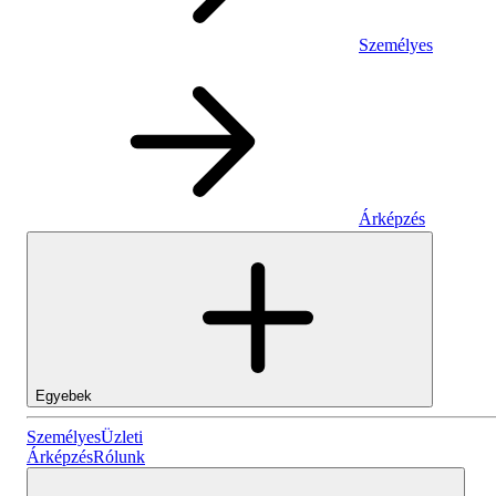
Személyes
Árképzés
Egyebek
Személyes
Személyes
Üzleti
Árképzés
Rólunk