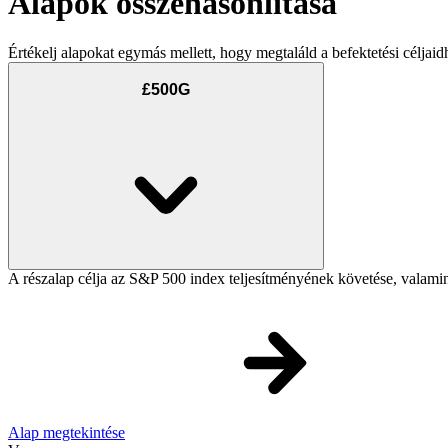
Alapok összehasonlítása
Értékelj alapokat egymás mellett, hogy megtaláld a befektetési céljaid
£500G
A részalap célja az S&P 500 index teljesítményének követése, valamint
Alap megtekintése