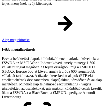
teljesítményének nyújt kitettséget.
Alap megtekintése
Főbb megállapítások
Ezek a befektetési alapok különböző benchmarkokat követnek: a
£SWDA az MSCI World Indexet követi, amely mintegy 1 500
vállalatot foglal magában 23 fejlett országból, míg a €MEUD a
STOXX Europe 600-at követi, amely Európa 600 legnagyobb
vállalatát tartalmazza. A tőzsdén kereskedett alapok (ETF-ek)
emellett eltérnek devizanemben, alapdíjakban, tőzsdében és az alap
méretében. Mindkét alap felhalmozó (accumulating), vagyis
újrabefekteti az osztalékokat, ugyanakkor különböző cégek kezelik
őket: a £SWDA-t a BlackRock, a €MEUD-t pedig az Amundi
Luxembourg.