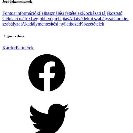
Jogi dokumentumok
Fontos információk
Felhasználási feltételek
Kockázati tájékoztató,
Célpiaci mátrix
Legjobb végrehajtás
Adatvédelmi szabályzat
Cookie-
szabályzat
Akadálymentesítési nyilatkozat
Közzétételek
Dolgozz velünk
Karrier
Partnerek