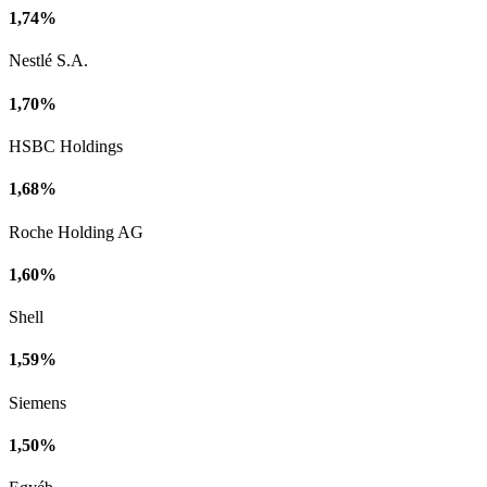
1,74%
Nestlé S.A.
1,70%
HSBC Holdings
1,68%
Roche Holding AG
1,60%
Shell
1,59%
Siemens
1,50%