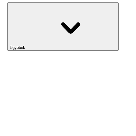
Egyebek
Lightyear AI
Eszköztár