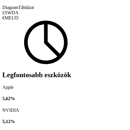
Diagram
Táblázat
£SWDA
€MEUD
Legfontosabb eszközök
Apple
5,62%
NVIDIA
5,12%