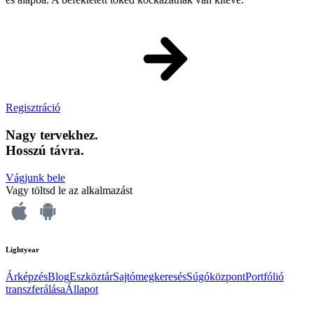
Regisztráció
Nagy tervekhez.
Hosszú távra.
Vágjunk bele
Vagy töltsd le az alkalmazást
Lightyear
Árképzés
Blog
Eszköztár
Sajtómegkeresés
Súgóközpont
Portfólió
transzferálása
Állapot