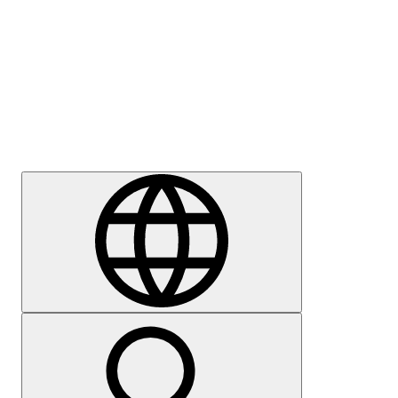
Sajtómegkeresés
Karrier