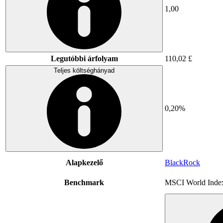
1,00
Legutóbbi árfolyam
110,02 £
Teljes költséghányad
0,20%
Alapkezelő
BlackRock
Benchmark
MSCI World Inde