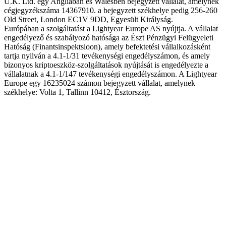
U.K. Ltd. egy Angliában és Walesben bejegyzett vállalat, amelynek
cégjegyzékszáma 14367910. a bejegyzett székhelye pedig 256-260
Old Street, London EC1V 9DD, Egyesült Királyság.
Európában a szolgáltatást a Lightyear Europe AS nyújtja. A vállalat
engedélyező és szabályozó hatósága az Észt Pénzügyi Felügyeleti
Hatóság (Finantsinspektsioon), amely befektetési vállalkozásként
tartja nyilván a 4.1-1/31 tevékenységi engedélyszámon, és amely
bizonyos kriptoeszköz-szolgáltatások nyújtását is engedélyezte a
vállalatnak a 4.1-1/147 tevékenységi engedélyszámon. A Lightyear
Europe egy 16235024 számon bejegyzett vállalat, amelynek
székhelye: Volta 1, Tallinn 10412, Észtország.