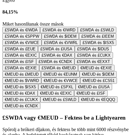
Egyéb
84,15%
Miket hasonlítanak össze mások
£SWDA és €IWDA
£SWDA és €IWRD
£SWDA és £SWLD
£SWDA és €SPPW
£SWDA és $IDEM
£SWDA és £IEEM
£SWDA és €VWCE
£SWDA és €VWRL
£SWDA és $ISX5
£SWDA és £EUE
£SWDA és £IUSA
£SWDA és $IDUS
£SWDA és €EXIC
£SWDA és €DAX
£SWDA és £CUKX
£SWDA és £ISF
£SWDA és €CNDX
£SWDA és €EXXT
£SWDA és €EXIE
£SWDA és €MEUD
€MEUD és €EXIE
€MEUD és £MEUD
€MEUD és €EUNM
€MEUD és $IDEM
€MEUD és $VWRD
€MEUD és €VWCE
€MEUD és £CS51
€MEUD és $ISX5
€MEUD és £SPXL
€MEUD és £IUSA
€MEUD és €DAX
€MEUD és €EXIC
€MEUD és £ISF
€MEUD és £CUKX
€MEUD és £SWLD
€MEUD és €EQQQ
€MEUD és €CNDX
£SWDA vagy €MEUD – Fektess be a Lightyearen
Spórolj a brókeri díjakon, és fektess be több mint 6000 részvénybe
és alapba. A befektetett tőkéd kockázatnak van kitéve.