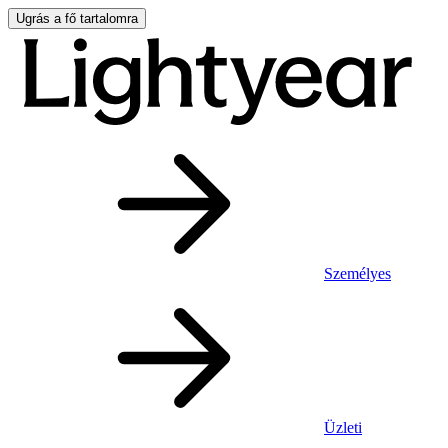
Ugrás a fő tartalomra
Személyes
Üzleti