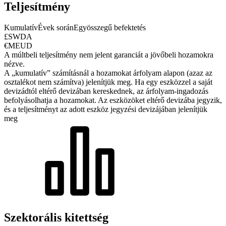
Teljesítmény
Kumulatív
Évek során
Egyösszegű befektetés
£SWDA
€MEUD
A múltbeli teljesítmény nem jelent garanciát a jövőbeli hozamokra
nézve.
A „kumulatív” számításnál a hozamokat árfolyam alapon (azaz az
osztalékot nem számítva) jelenítjük meg. Ha egy eszközzel a saját
devizádtól eltérő devizában kereskednek, az árfolyam-ingadozás
befolyásolhatja a hozamokat.
Az eszközöket eltérő devizába jegyzik,
és a teljesítményt az adott eszköz jegyzési devizájában jelenítjük
meg
Szektorális kitettség