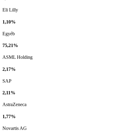
Eli Lilly
1,10%
Egyéb
75,21%
ASML Holding
2,17%
SAP
2,11%
AstraZeneca
1,77%
Novartis AG