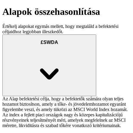
Alapok összehasonlítása
Értékelj alapokat egymás mellett, hogy megtaláld a befektetési
céljaidhoz legjobban illeszkedőt.
£SWDA
Az Alap befektetési célja, hogy a befektetők számára olyan teljes
hozamot biztosítson, amely a tőke- és jövedelemhozamot egyaránt
figyelembe veszi, és amely tükrözi az MSCI World Index hozamát.
Az index a fejlett piaci országok nagy és közepes kapitalizációjú
részvényeinek teljesítményét méri, amelyek megfelelnek az MSCI
méretre, likviditásra és szabad tőkére vonatkozó kritériumainak.