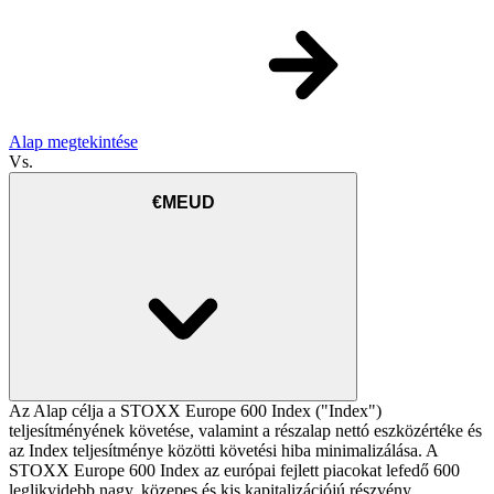
Alap megtekintése
Vs.
€MEUD
Az Alap célja a STOXX Europe 600 Index ("Index")
teljesítményének követése, valamint a részalap nettó eszközértéke és
az Index teljesítménye közötti követési hiba minimalizálása. A
STOXX Europe 600 Index az európai fejlett piacokat lefedő 600
leglikvidebb nagy, közepes és kis kapitalizációjú részvény