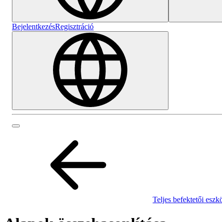
Bejelentkezés
Regisztráció
Teljes befektetői eszk