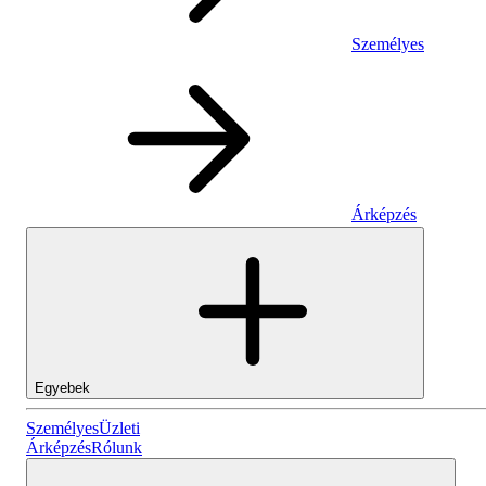
Személyes
Árképzés
Egyebek
Személyes
Személyes
Üzleti
Árképzés
Rólunk