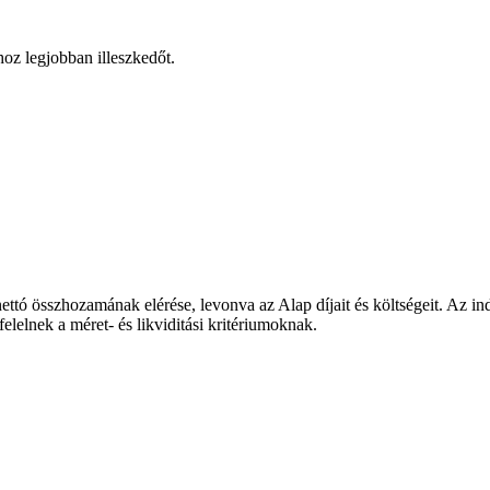
hoz legjobban illeszkedőt.
ettó összhozamának elérése, levonva az Alap díjait és költségeit. Az
elnek a méret- és likviditási kritériumoknak.