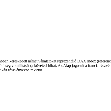
ívabban kereskedett német vállalatokat reprezentáló DAX index (referenc
nbség volatilitását (a követési hiba). Az Alap jogosult a francia rész
ikált részvényekbe fektetik.