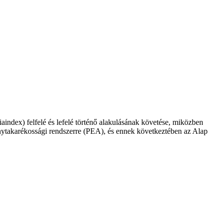
iaindex) felfelé és lefelé történő alakulásának követése, miközben
vénytakarékossági rendszerre (PEA), és ennek következtében az Alap