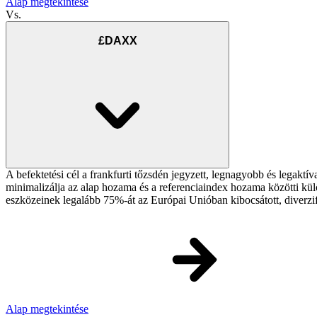
Alap megtekintése
Vs.
£DAXX
A befektetési cél a frankfurti tőzsdén jegyzett, legnagyobb és legakt
minimalizálja az alap hozama és a referenciaindex hozama közötti külö
eszközeinek legalább 75%-át az Európai Unióban kibocsátott, diverzif
Alap megtekintése