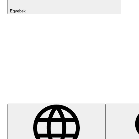
Egyebek
Lightyear AI
Súgóközpont