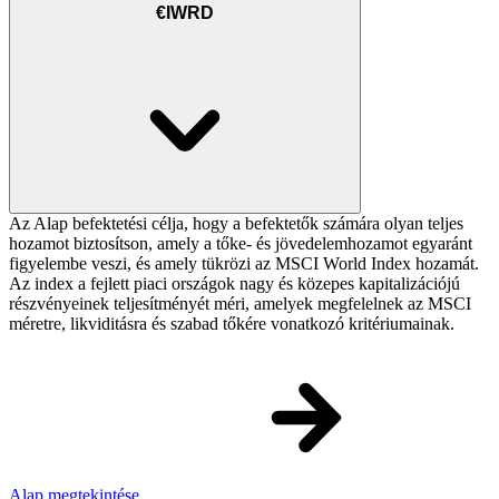
€IWRD
Az Alap befektetési célja, hogy a befektetők számára olyan teljes
hozamot biztosítson, amely a tőke- és jövedelemhozamot egyaránt
figyelembe veszi, és amely tükrözi az MSCI World Index hozamát.
Az index a fejlett piaci országok nagy és közepes kapitalizációjú
részvényeinek teljesítményét méri, amelyek megfelelnek az MSCI
méretre, likviditásra és szabad tőkére vonatkozó kritériumainak.
Alap megtekintése