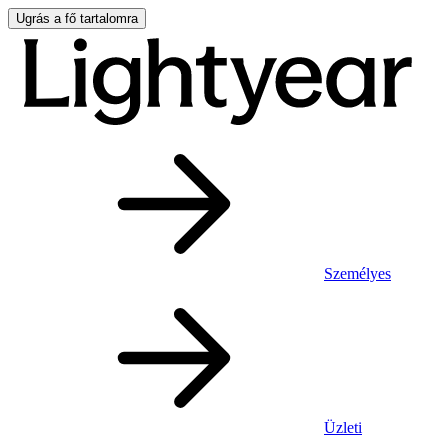
Ugrás a fő tartalomra
Személyes
Üzleti