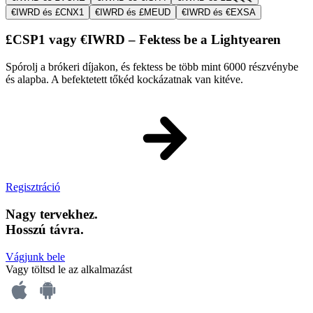
€IWRD és £CNX1
€IWRD és £MEUD
€IWRD és €EXSA
£CSP1 vagy €IWRD – Fektess be a Lightyearen
Spórolj a brókeri díjakon, és fektess be több mint 6000 részvénybe
és alapba. A befektetett tőkéd kockázatnak van kitéve.
Regisztráció
Nagy tervekhez.
Hosszú távra.
Vágjunk bele
Vagy töltsd le az alkalmazást