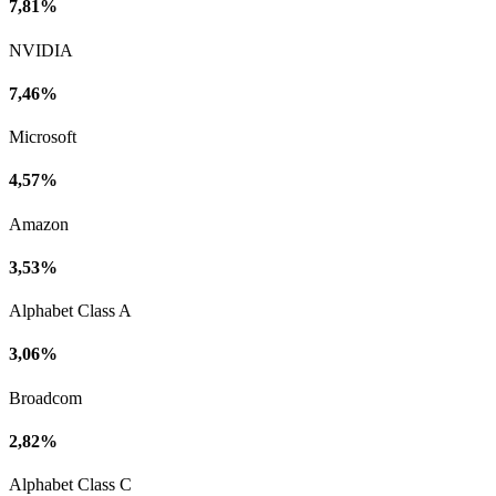
7,81%
NVIDIA
7,46%
Microsoft
4,57%
Amazon
3,53%
Alphabet Class A
3,06%
Broadcom
2,82%
Alphabet Class C