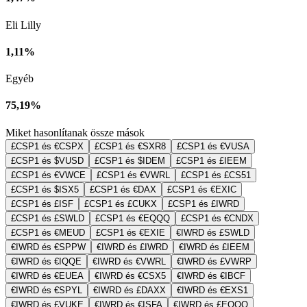
Eli Lilly
1,11%
Egyéb
75,19%
Miket hasonlítanak össze mások
£CSP1 és €CSPX
£CSP1 és €SXR8
£CSP1 és €VUSA
£CSP1 és $VUSD
£CSP1 és $IDEM
£CSP1 és £IEEM
£CSP1 és €VWCE
£CSP1 és €VWRL
£CSP1 és £CS51
£CSP1 és $ISX5
£CSP1 és €DAX
£CSP1 és €EXIC
£CSP1 és £ISF
£CSP1 és £CUKX
£CSP1 és £IWRD
£CSP1 és £SWLD
£CSP1 és €EQQQ
£CSP1 és €CNDX
£CSP1 és €MEUD
£CSP1 és €EXIE
€IWRD és £SWLD
€IWRD és €SPPW
€IWRD és £IWRD
€IWRD és £IEEM
€IWRD és €IQQE
€IWRD és €VWRL
€IWRD és £VWRP
€IWRD és €EUEA
€IWRD és €CSX5
€IWRD és €IBCF
€IWRD és €SPYL
€IWRD és £DAXX
€IWRD és €EXS1
€IWRD és £VUKE
€IWRD és €ISFA
€IWRD és £EQQQ