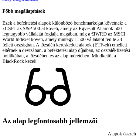
Főbb megállapítások
Ezek a befektetési alapok különböző benchmarkokat követnek: a
£CSP1 az S&P 500-at követi, amely az Egyesült Államok 500
legnagyobb vállalatát foglalja magában, míg a €IWRD az MSCI
World Indexet követi, amely mintegy 1 500 vállalatot fed le 23
fejlett országban. A tőzsdén kereskedett alapok (ETF-ek) emellett
eltérnek a devizában, a befektetési alap díjaiban, az osztalékfizetési
politikában, a tőzsdében és az alap méretében. Mindkettőt a
BlackRock kezeli.
Az alap legfontosabb jellemzői
Alapok összeha