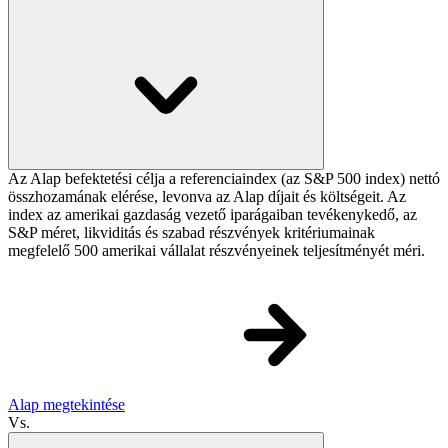
Az Alap befektetési célja a referenciaindex (az S&P 500 index) nettó
összhozamának elérése, levonva az Alap díjait és költségeit. Az
index az amerikai gazdaság vezető iparágaiban tevékenykedő, az
S&P méret, likviditás és szabad részvények kritériumainak
megfelelő 500 amerikai vállalat részvényeinek teljesítményét méri.
Alap megtekintése
Vs.