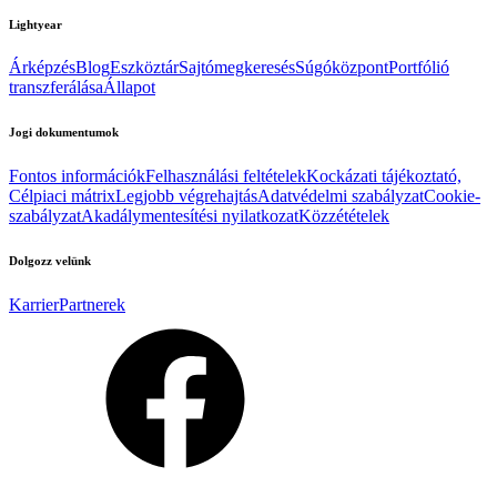
Lightyear
Árképzés
Blog
Eszköztár
Sajtómegkeresés
Súgóközpont
Portfólió
transzferálása
Állapot
Jogi dokumentumok
Fontos információk
Felhasználási feltételek
Kockázati tájékoztató,
Célpiaci mátrix
Legjobb végrehajtás
Adatvédelmi szabályzat
Cookie-
szabályzat
Akadálymentesítési nyilatkozat
Közzétételek
Dolgozz velünk
Karrier
Partnerek