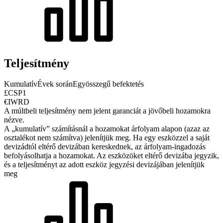
Teljesítmény
Kumulatív
Évek során
Egyösszegű befektetés
£CSP1
€IWRD
A múltbeli teljesítmény nem jelent garanciát a jövőbeli hozamokra
nézve.
A „kumulatív” számításnál a hozamokat árfolyam alapon (azaz az
osztalékot nem számítva) jelenítjük meg. Ha egy eszközzel a saját
devizádtól eltérő devizában kereskednek, az árfolyam-ingadozás
befolyásolhatja a hozamokat.
Az eszközöket eltérő devizába jegyzik,
és a teljesítményt az adott eszköz jegyzési devizájában jelenítjük
meg