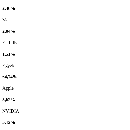
2,46%
Meta
2,04%
Eli Lilly
1,51%
Egyéb
64,74%
Apple
5,62%
NVIDIA
5,12%