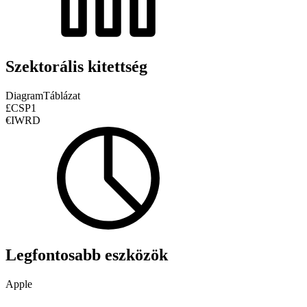
Szektorális kitettség
Diagram
Táblázat
£CSP1
€IWRD
Legfontosabb eszközök
Apple