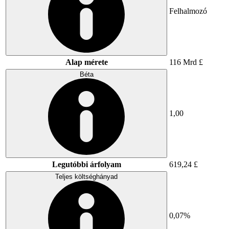
Felhalmozó
Alap mérete
116 Mrd £
Béta
1,00
Legutóbbi árfolyam
619,24 £
Teljes költséghányad
0,07%