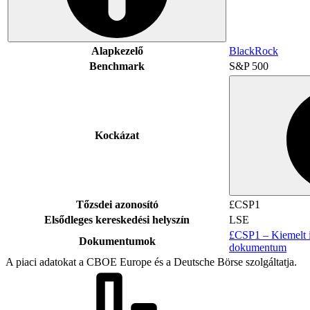
Alapkezelő
BlackRock
Benchmark
S&P 500
Kockázat
Tőzsdei azonosító
£CSP1
Elsődleges kereskedési helyszín
LSE
£CSP1 – Kiemelt i
Dokumentumok
dokumentum
A piaci adatokat a CBOE Europe és a Deutsche Börse szolgáltatja.