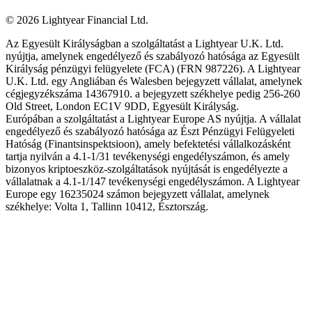
©
2026
Lightyear Financial Ltd.
Az Egyesült Királyságban a szolgáltatást a Lightyear U.K. Ltd.
nyújtja, amelynek engedélyező és szabályozó hatósága az Egyesült
Királyság pénzügyi felügyelete (FCA) (FRN 987226). A Lightyear
U.K. Ltd. egy Angliában és Walesben bejegyzett vállalat, amelynek
cégjegyzékszáma 14367910. a bejegyzett székhelye pedig 256-260
Old Street, London EC1V 9DD, Egyesült Királyság.
Európában a szolgáltatást a Lightyear Europe AS nyújtja. A vállalat
engedélyező és szabályozó hatósága az Észt Pénzügyi Felügyeleti
Hatóság (Finantsinspektsioon), amely befektetési vállalkozásként
tartja nyilván a 4.1-1/31 tevékenységi engedélyszámon, és amely
bizonyos kriptoeszköz-szolgáltatások nyújtását is engedélyezte a
vállalatnak a 4.1-1/147 tevékenységi engedélyszámon. A Lightyear
Europe egy 16235024 számon bejegyzett vállalat, amelynek
székhelye: Volta 1, Tallinn 10412, Észtország.