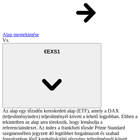
Alap megtekintése
Vs.
€EXS1
Az alap egy tőzsdén kereskedett alap (ETF), amely a DAX
(teljesítményindex) teljesítményét követi a lehető legjobban. Ebben a
tekintetben az alap arra törekszik, hogy lemásolja a
referenciaindexet. Az index a frankfurti tőzsde Prime Standard
szegmensében jegyzett 40 legtöbbet forgalmazott és szabad
forgalomban lévő kapitalizációjú részvény teljesítményét követi.