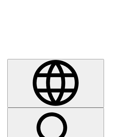
Sajtómegkeresés
Karrier