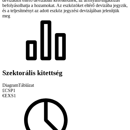
devizádtól eltérő devizában kereskednek, az árfolyam-ingadozás
befolyásolhatja a hozamokat.
Az eszközöket eltérő devizába jegyzik,
és a teljesítményt az adott eszköz jegyzési devizájában jelenítjük
meg
Szektorális kitettség
Diagram
Táblázat
£CSP1
€EXS1