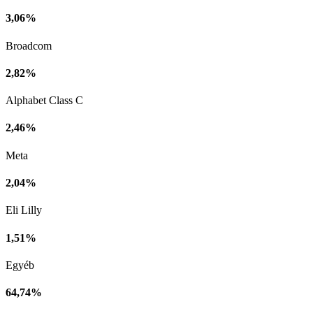
3,06%
Broadcom
2,82%
Alphabet Class C
2,46%
Meta
2,04%
Eli Lilly
1,51%
Egyéb
64,74%