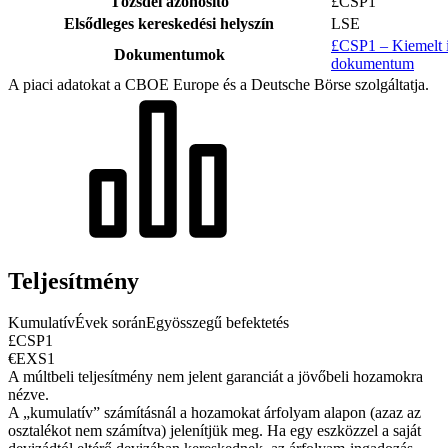
Tőzsdei azonosító
£CSP1
Elsődleges kereskedési helyszín
LSE
£CSP1 – Kiemelt i
Dokumentumok
dokumentum
A piaci adatokat a CBOE Europe és a Deutsche Börse szolgáltatja.
Teljesítmény
Kumulatív
Évek során
Egyösszegű befektetés
£CSP1
€EXS1
A múltbeli teljesítmény nem jelent garanciát a jövőbeli hozamokra
nézve.
A „kumulatív” számításnál a hozamokat árfolyam alapon (azaz az
osztalékot nem számítva) jelenítjük meg. Ha egy eszközzel a saját