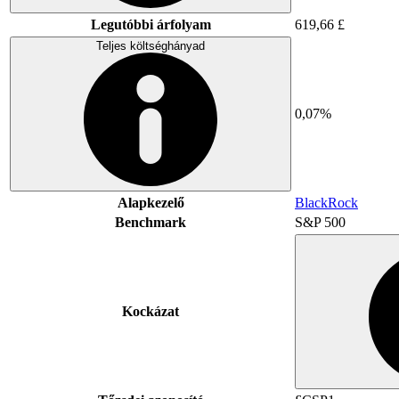
Legutóbbi árfolyam
619,66 £
Teljes költséghányad
0,07%
Alapkezelő
BlackRock
Benchmark
S&P 500
Kockázat