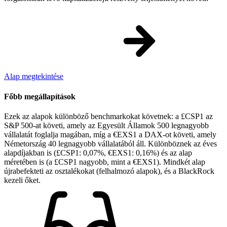
Alap megtekintése
Főbb megállapítások
Ezek az alapok különböző benchmarkokat követnek: a £CSP1 az
S&P 500-at követi, amely az Egyesült Államok 500 legnagyobb
vállalatát foglalja magában, míg a €EXS1 a DAX-ot követi, amely
Németország 40 legnagyobb vállalatából áll. Különböznek az éves
alapdíjakban is (£CSP1: 0,07%, €EXS1: 0,16%) és az alap
méretében is (a £CSP1 nagyobb, mint a €EXS1). Mindkét alap
újrabefekteti az osztalékokat (felhalmozó alapok), és a BlackRock
kezeli őket.