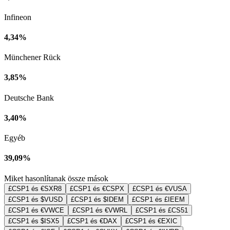
Infineon
4,34%
Münchener Rück
3,85%
Deutsche Bank
3,40%
Egyéb
39,09%
Miket hasonlítanak össze mások
£CSP1 és €SXR8
£CSP1 és €CSPX
£CSP1 és €VUSA
£CSP1 és $VUSD
£CSP1 és $IDEM
£CSP1 és £IEEM
£CSP1 és €VWCE
£CSP1 és €VWRL
£CSP1 és £CS51
£CSP1 és $ISX5
£CSP1 és €DAX
£CSP1 és €EXIC