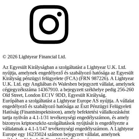
©
2026
Lightyear Financial Ltd.
Az Egyesült Királyságban a szolgáltatást a Lightyear U.K. Ltd.
nyújtja, amelynek engedélyező és szabályozó hatósága az Egyesült
Királyság pénzügyi felügyelete (FCA) (FRN 987226). A Lightyear
U.K. Ltd. egy Angliában és Walesben bejegyzett vállalat, amelynek
cégjegyzékszáma 14367910. a bejegyzett székhelye pedig 256-260
Old Street, London EC1V 9DD, Egyesült Királyság.
Európában a szolgáltatást a Lightyear Europe AS nyújtja. A vállalat
engedélyező és szabályozó hatósága az Észt Pénzügyi Felügyeleti
Hatóság (Finantsinspektsioon), amely befektetési vállalkozásként
tartja nyilván a 4.1-1/31 tevékenységi engedélyszámon, és amely
bizonyos kriptoeszköz-szolgáltatások nyújtását is engedélyezte a
vállalatnak a 4.1-1/147 tevékenységi engedélyszámon. A Lightyear
Europe egy 16235024 számon bejegyzett vállalat, amelynek