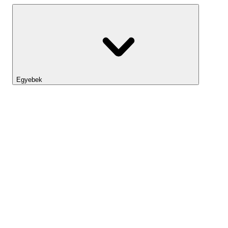
Egyebek
Lightyear AI
Eszköztár