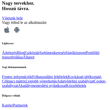
Nagy tervekhez.
Hosszú távra.
Vágjunk bele
Vagy töltsd le az alkalmazást
Lightyear
Árképzés
Blog
Eszköztár
Sajtómegkeresés
Súgóközpont
Portfólió
transzferálása
Állapot
Jogi dokumentumok
Fontos információk
Felhasználási feltételek
Kockázati tájékoztató,
Célpiaci mátrix
Legjobb végrehajtás
Adatvédelmi szabályzat
Cookie-
szabályzat
Akadálymentesítési nyilatkozat
Közzétételek
Dolgozz velünk
Karrier
Partnerek