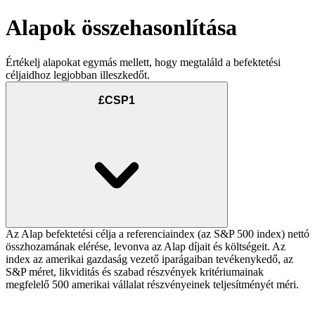
Alapok összehasonlítása
Értékelj alapokat egymás mellett, hogy megtaláld a befektetési
céljaidhoz legjobban illeszkedőt.
£CSP1
Az Alap befektetési célja a referenciaindex (az S&P 500 index) nettó
összhozamának elérése, levonva az Alap díjait és költségeit. Az
index az amerikai gazdaság vezető iparágaiban tevékenykedő, az
S&P méret, likviditás és szabad részvények kritériumainak
megfelelő 500 amerikai vállalat részvényeinek teljesítményét méri.