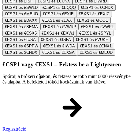
£CSP1 és £ISF
£CSP1 és £CUKX
£CSP1 és £IWRD
£CSP1 és £SWLD
£CSP1 és €EQQQ
£CSP1 és €CNDX
£CSP1 és €MEUD
£CSP1 és €EXIE
€EXS1 és €EXIC
€EXS1 és £DAXX
€EXS1 és €DAX
€EXS1 és €IQQE
€EXS1 és £SEMA
€EXS1 és £VWRP
€EXS1 és £VWRL
€EXS1 és €CSX5
€EXS1 és €EXW1
€EXS1 és €SPYL
€EXS1 és €IUSA
€EXS1 és €ISFA
€EXS1 és £VUKE
€EXS1 és €SPPW
€EXS1 és €IWDA
€EXS1 és £CNX1
€EXS1 és $CNDX
€EXS1 és €EXSA
€EXS1 és £MEUD
£CSP1 vagy €EXS1 – Fektess be a Lightyearen
Spórolj a brókeri díjakon, és fektess be több mint 6000 részvénybe
és alapba. A befektetett tőkéd kockázatnak van kitéve.
Regisztráció