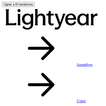
Ugrás a fő tartalomra
Személyes
Üzleti