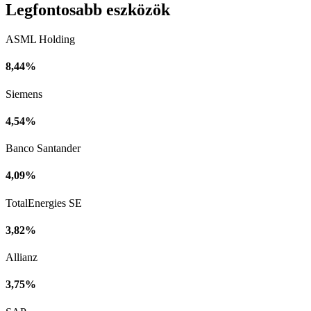
Legfontosabb eszközök
ASML Holding
8,44%
Siemens
4,54%
Banco Santander
4,09%
TotalEnergies SE
3,82%
Allianz
3,75%