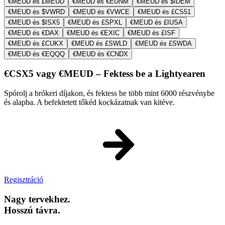
€MEUD és £MEUD
€MEUD és €EUNM
€MEUD és $IDEM
€MEUD és $VWRD
€MEUD és €VWCE
€MEUD és £CS51
€MEUD és $ISX5
€MEUD és £SPXL
€MEUD és £IUSA
€MEUD és €DAX
€MEUD és €EXIC
€MEUD és £ISF
€MEUD és £CUKX
€MEUD és £SWLD
€MEUD és £SWDA
€MEUD és €EQQQ
€MEUD és €CNDX
€CSX5 vagy €MEUD – Fektess be a Lightyearen
Spórolj a brókeri díjakon, és fektess be több mint 6000 részvénybe
és alapba. A befektetett tőkéd kockázatnak van kitéve.
Regisztráció
Nagy tervekhez.
Hosszú távra.