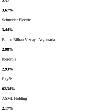
SAP
3,67%
Schneider Electric
3,44%
Banco Bilbao Vizcaya Argentaria
2,98%
Iberdrola
2,93%
Egyéb
62,34%
ASML Holding
2,17%