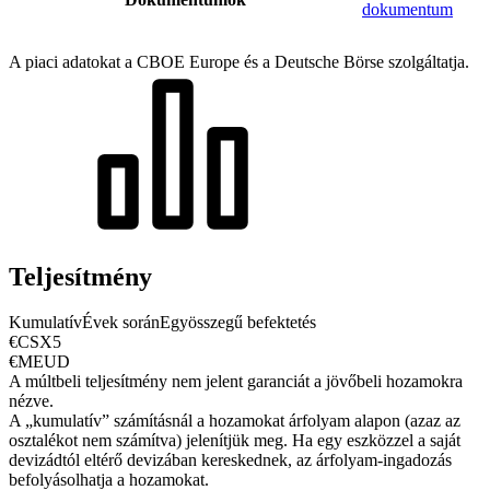
dokumentum
A piaci adatokat a CBOE Europe és a Deutsche Börse szolgáltatja.
Teljesítmény
Kumulatív
Évek során
Egyösszegű befektetés
€CSX5
€MEUD
A múltbeli teljesítmény nem jelent garanciát a jövőbeli hozamokra
nézve.
A „kumulatív” számításnál a hozamokat árfolyam alapon (azaz az
osztalékot nem számítva) jelenítjük meg. Ha egy eszközzel a saját
devizádtól eltérő devizában kereskednek, az árfolyam-ingadozás
befolyásolhatja a hozamokat.