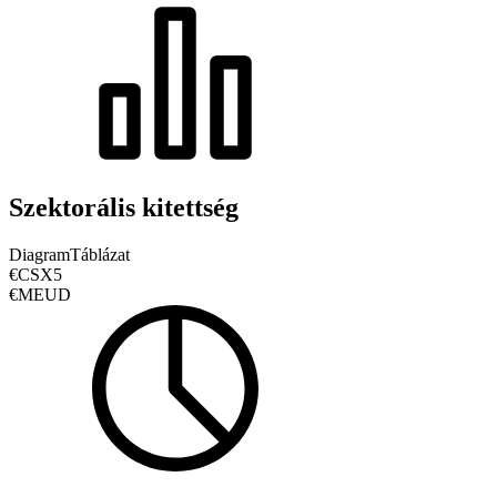
Szektorális kitettség
Diagram
Táblázat
€CSX5
€MEUD