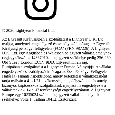
©
2026
Lightyear Financial Ltd.
Az Egyesült Királyságban a szolgáltatást a Lightyear U.K. Ltd.
nyújtja, amelynek engedélyező és szabályozó hatósága az Egyesült
Királyság pénzügyi felügyelete (FCA) (FRN 987226). A Lightyear
U.K. Ltd. egy Angliában és Walesben bejegyzett vállalat, amelynek
cégjegyzékszáma 14367910. a bejegyzett székhelye pedig 256-260
Old Street, London EC1V 9DD, Egyesült Királyság.
Európában a szolgáltatást a Lightyear Europe AS nyújtja. A vállalat
engedélyező és szabályozó hatósága az Észt Pénzügyi Felügyeleti
Hatóság (Finantsinspektsioon), amely befektetési vállalkozásként
tartja nyilván a 4.1-1/31 tevékenységi engedélyszámon, és amely
bizonyos kriptoeszköz-szolgáltatások nyújtását is engedélyezte a
vállalatnak a 4.1-1/147 tevékenységi engedélyszámon. A Lightyear
Europe egy 16235024 számon bejegyzett vállalat, amelynek
székhelye: Volta 1, Tallinn 10412, Észtország.