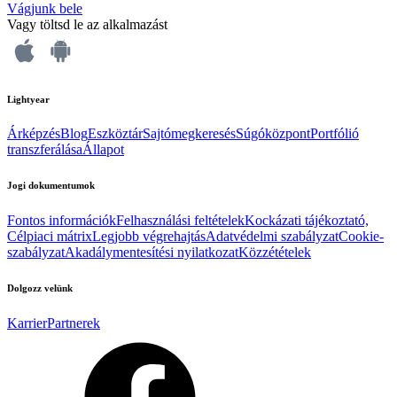
Vágjunk bele
Vagy töltsd le az alkalmazást
Lightyear
Árképzés
Blog
Eszköztár
Sajtómegkeresés
Súgóközpont
Portfólió
transzferálása
Állapot
Jogi dokumentumok
Fontos információk
Felhasználási feltételek
Kockázati tájékoztató,
Célpiaci mátrix
Legjobb végrehajtás
Adatvédelmi szabályzat
Cookie-
szabályzat
Akadálymentesítési nyilatkozat
Közzétételek
Dolgozz velünk
Karrier
Partnerek