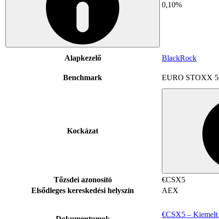
0,10%
Alapkezelő
BlackRock
Benchmark
EURO STOXX 5
Kockázat
Tőzsdei azonosító
€CSX5
Elsődleges kereskedési helyszín
AEX
€CSX5 – Kiemelt i
Dokumentumok