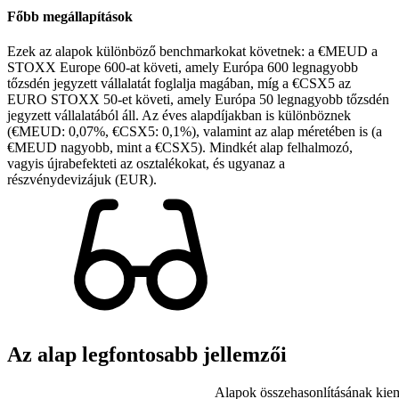
Főbb megállapítások
Ezek az alapok különböző benchmarkokat követnek: a €MEUD a
STOXX Europe 600-at követi, amely Európa 600 legnagyobb
tőzsdén jegyzett vállalatát foglalja magában, míg a €CSX5 az
EURO STOXX 50-et követi, amely Európa 50 legnagyobb tőzsdén
jegyzett vállalatából áll. Az éves alapdíjakban is különböznek
(€MEUD: 0,07%, €CSX5: 0,1%), valamint az alap méretében is (a
€MEUD nagyobb, mint a €CSX5). Mindkét alap felhalmozó,
vagyis újrabefekteti az osztalékokat, és ugyanaz a
részvénydevizájuk (EUR).
Az alap legfontosabb jellemzői
Alapok összehasonlításának kiem