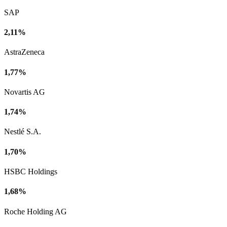
SAP
2,11%
AstraZeneca
1,77%
Novartis AG
1,74%
Nestlé S.A.
1,70%
HSBC Holdings
1,68%
Roche Holding AG