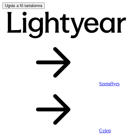
Ugrás a fő tartalomra
Személyes
Üzleti