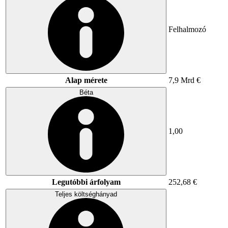
Felhalmozó
Alap mérete
7,9 Mrd €
Béta
1,00
Legutóbbi árfolyam
252,68 €
Teljes költséghányad