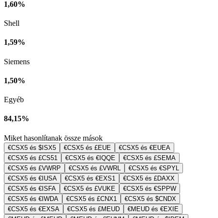
1,60%
Shell
1,59%
Siemens
1,50%
Egyéb
84,15%
Miket hasonlítanak össze mások
€CSX5 és $ISX5
€CSX5 és £EUE
€CSX5 és €EUEA
€CSX5 és £CS51
€CSX5 és €IQQE
€CSX5 és £SEMA
€CSX5 és £VWRP
€CSX5 és £VWRL
€CSX5 és €SPYL
€CSX5 és €IUSA
€CSX5 és €EXS1
€CSX5 és £DAXX
€CSX5 és €ISFA
€CSX5 és £VUKE
€CSX5 és €SPPW
€CSX5 és €IWDA
€CSX5 és £CNX1
€CSX5 és $CNDX
€CSX5 és €EXSA
€CSX5 és £MEUD
€MEUD és €EXIE