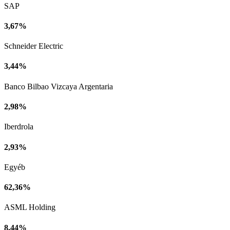
SAP
3,67%
Schneider Electric
3,44%
Banco Bilbao Vizcaya Argentaria
2,98%
Iberdrola
2,93%
Egyéb
62,36%
ASML Holding
8,44%