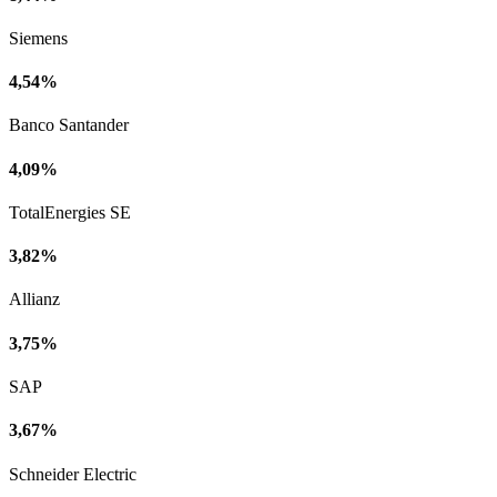
Siemens
4,54%
Banco Santander
4,09%
TotalEnergies SE
3,82%
Allianz
3,75%
SAP
3,67%
Schneider Electric