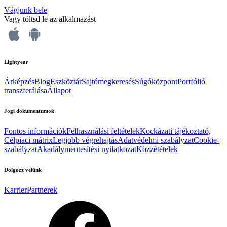
Vágjunk bele
Vagy töltsd le az alkalmazást
Lightyear
Árképzés
Blog
Eszköztár
Sajtómegkeresés
Súgóközpont
Portfólió
transzferálása
Állapot
Jogi dokumentumok
Fontos információk
Felhasználási feltételek
Kockázati tájékoztató,
Célpiaci mátrix
Legjobb végrehajtás
Adatvédelmi szabályzat
Cookie-
szabályzat
Akadálymentesítési nyilatkozat
Közzétételek
Dolgozz velünk
Karrier
Partnerek