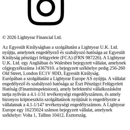
©
2026
Lightyear Financial Ltd.
Az Egyesült Királyságban a szolgáltatást a Lightyear U.K. Ltd.
nyújtja, amelynek engedélyező és szabályozó hatósága az Egyesült
Királyság pénzügyi felügyelete (FCA) (FRN 987226). A Lightyear
U.K. Ltd. egy Angliában és Walesben bejegyzett vállalat, amelynek
cégjegyzékszáma 14367910. a bejegyzett székhelye pedig 256-260
Old Street, London EC1V 9DD, Egyesült Királyság.
Európában a szolgáltatást a Lightyear Europe AS nyújtja. A vállalat
engedélyező és szabályozó hatósága az Észt Pénzügyi Felügyeleti
Hatóság (Finantsinspektsioon), amely befektetési vállalkozásként
tartja nyilván a 4.1-1/31 tevékenységi engedélyszámon, és amely
bizonyos kriptoeszköz-szolgáltatások nyújtását is engedélyezte a
vállalatnak a 4.1-1/147 tevékenységi engedélyszámon. A Lightyear
Europe egy 16235024 számon bejegyzett vállalat, amelynek
székhelye: Volta 1, Tallinn 10412, Észtország.