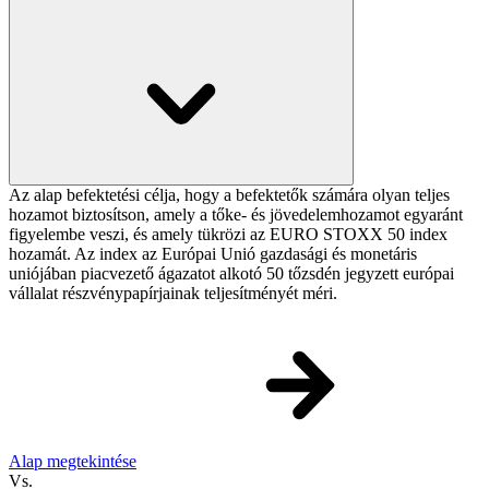
Az alap befektetési célja, hogy a befektetők számára olyan teljes
hozamot biztosítson, amely a tőke- és jövedelemhozamot egyaránt
figyelembe veszi, és amely tükrözi az EURO STOXX 50 index
hozamát. Az index az Európai Unió gazdasági és monetáris
uniójában piacvezető ágazatot alkotó 50 tőzsdén jegyzett európai
vállalat részvénypapírjainak teljesítményét méri.
Alap megtekintése
Vs.