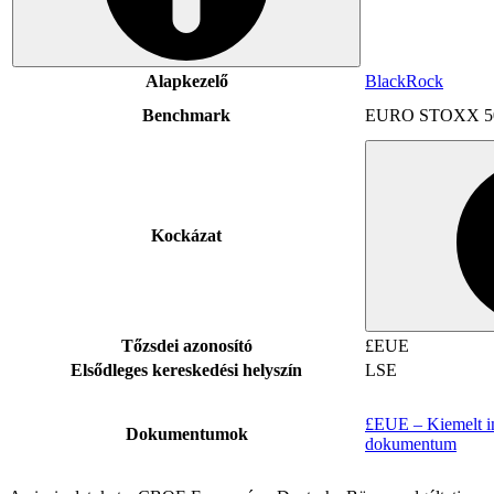
Alapkezelő
BlackRock
Benchmark
EURO STOXX 5
Kockázat
Tőzsdei azonosító
£EUE
Elsődleges kereskedési helyszín
LSE
£EUE – Kiemelt in
Dokumentumok
dokumentum