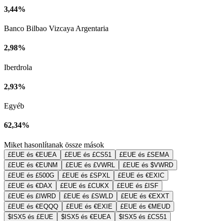
3,44%
Banco Bilbao Vizcaya Argentaria
2,98%
Iberdrola
2,93%
Egyéb
62,34%
Miket hasonlítanak össze mások
£EUE és €EUEA
£EUE és £CS51
£EUE és £SEMA
£EUE és €EUNM
£EUE és £VWRL
£EUE és $VWRD
£EUE és £500G
£EUE és £SPXL
£EUE és €EXIC
£EUE és €DAX
£EUE és £CUKX
£EUE és £ISF
£EUE és £IWRD
£EUE és £SWLD
£EUE és €EXXT
£EUE és €EQQQ
£EUE és €EXIE
£EUE és €MEUD
$ISX5 és £EUE
$ISX5 és €EUEA
$ISX5 és £CS51