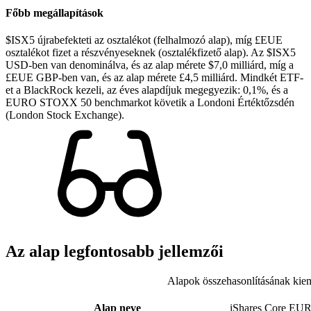
Főbb megállapítások
$ISX5 újrabefekteti az osztalékot (felhalmozó alap), míg £EUE
osztalékot fizet a részvényeseknek (osztalékfizető alap). Az $ISX5
USD-ben van denominálva, és az alap mérete $7,0 milliárd, míg a
£EUE GBP-ben van, és az alap mérete £4,5 milliárd. Mindkét ETF-
et a BlackRock kezeli, az éves alapdíjuk megegyezik: 0,1%, és a
EURO STOXX 50 benchmarkot követik a Londoni Értéktőzsdén
(London Stock Exchange).
Az alap legfontosabb jellemzői
Alapok összehasonlításának kiem
Alap neve
iShares Core E