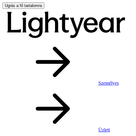
Ugrás a fő tartalomra
Személyes
Üzleti