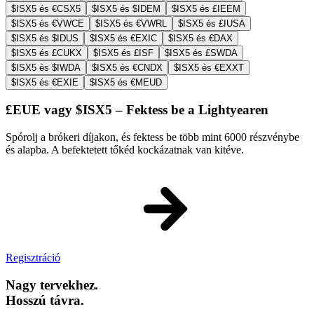
$ISX5 és €CSX5
$ISX5 és $IDEM
$ISX5 és £IEEM
$ISX5 és €VWCE
$ISX5 és €VWRL
$ISX5 és £IUSA
$ISX5 és $IDUS
$ISX5 és €EXIC
$ISX5 és €DAX
$ISX5 és £CUKX
$ISX5 és £ISF
$ISX5 és £SWDA
$ISX5 és $IWDA
$ISX5 és €CNDX
$ISX5 és €EXXT
$ISX5 és €EXIE
$ISX5 és €MEUD
£EUE vagy $ISX5 – Fektess be a Lightyearen
Spórolj a brókeri díjakon, és fektess be több mint 6000 részvénybe
és alapba. A befektetett tőkéd kockázatnak van kitéve.
Regisztráció
Nagy tervekhez.
Hosszú távra.