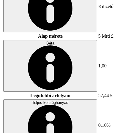
Kifizető
Alap mérete
5 Mrd £
Béta
1,00
Legutóbbi árfolyam
57,44 £
Teljes költséghányad
0,10%