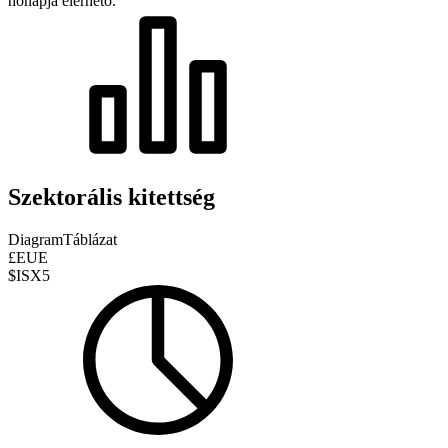
hónapja elérhető.
Szektorális kitettség
Diagram
Táblázat
£EUE
$ISX5