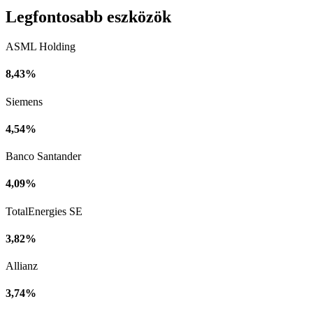
Legfontosabb eszközök
ASML Holding
8,43%
Siemens
4,54%
Banco Santander
4,09%
TotalEnergies SE
3,82%
Allianz
3,74%