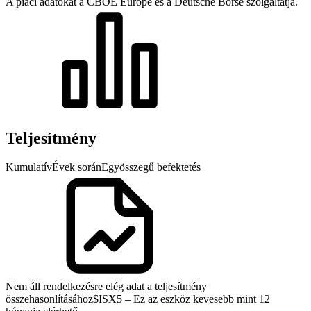
A piaci adatokat a CBOE Europe és a Deutsche Börse szolgáltatja.
Teljesítmény
Kumulatív
Évek során
Egyösszegű befektetés
Nem áll rendelkezésre elég adat a teljesítmény
összehasonlításához
$ISX5 – Ez az eszköz kevesebb mint 12