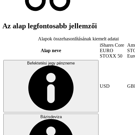
Az alap legfontosabb jellemzői
Alapok összehasonlításának kiemelt adatai
iShares Core
Amu
Alap neve
EURO
ST
STOXX 50
Eur
Befektetési jegy pénzneme
USD
GB
Bázisdeviza