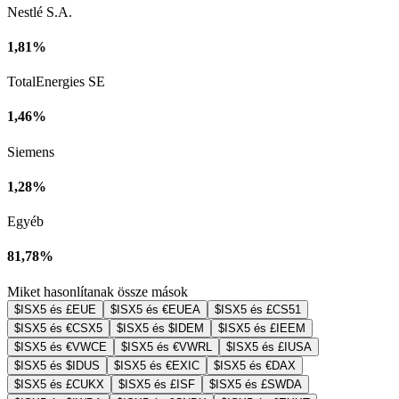
Nestlé S.A.
1,81%
TotalEnergies SE
1,46%
Siemens
1,28%
Egyéb
81,78%
Miket hasonlítanak össze mások
$ISX5 és £EUE
$ISX5 és €EUEA
$ISX5 és £CS51
$ISX5 és €CSX5
$ISX5 és $IDEM
$ISX5 és £IEEM
$ISX5 és €VWCE
$ISX5 és €VWRL
$ISX5 és £IUSA
$ISX5 és $IDUS
$ISX5 és €EXIC
$ISX5 és €DAX
$ISX5 és £CUKX
$ISX5 és £ISF
$ISX5 és £SWDA