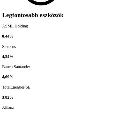
Legfontosabb eszközök
ASML Holding
8,44%
Siemens
4,54%
Banco Santander
4,09%
TotalEnergies SE
3,82%
Allianz