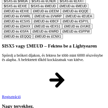
$ISX5 és $IWDA
$ISX5 és €CNDX
$ISX5 és €EXXT
$ISX5 és €EXIE
$ISX5 és €MEUD
£MEUD és €MEUD
£MEUD és €EXIE
£MEUD és £IEEM
£MEUD és €IQQE
£MEUD és €VWRL
£MEUD és £VWRP
£MEUD és €EUEA
£MEUD és €CSX5
£MEUD és €IBCF
£MEUD és €SPYL
£MEUD és £DAXX
£MEUD és €EXS1
£MEUD és £VUKE
£MEUD és €ISFA
£MEUD és €IWRD
£MEUD és €SPPW
£MEUD és £EQQQ
£MEUD és £CNX1
$ISX5 vagy £MEUD – Fektess be a Lightyearen
Spórolj a brókeri díjakon, és fektess be több mint 6000 részvénybe
és alapba. A befektetett tőkéd kockázatnak van kitéve.
Regisztráció
Nagy tervekhez.