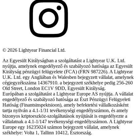
©
2026
Lightyear Financial Ltd.
Az Egyesült Királyságban a szolgáltatást a Lightyear U.K. Ltd.
nyújtja, amelynek engedélyező és szabályozó hatósága az Egyesült
Királyság pénzügyi felügyelete (FCA) (FRN 987226). A Lightyear
U.K. Ltd. egy Angliában és Walesben bejegyzett vállalat, amelynek
cégjegyzékszáma 14367910. a bejegyzett székhelye pedig 256-260
Old Street, London EC1V 9DD, Egyesült Királyság.
Európában a szolgáltatást a Lightyear Europe AS nyújtja. A vállalat
engedélyező és szabályozó hatósága az Észt Pénzügyi Felügyeleti
Hatóság (Finantsinspektsioon), amely befektetési vállalkozásként
tartja nyilván a 4.1-1/31 tevékenységi engedélyszámon, és amely
bizonyos kriptoeszköz-szolgáltatások nyújtását is engedélyezte a
vállalatnak a 4.1-1/147 tevékenységi engedélyszámon. A Lightyear
Europe egy 16235024 számon bejegyzett vállalat, amelynek
székhelye: Volta 1, Tallinn 10412, Észtország.