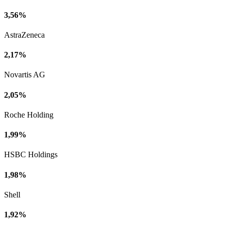
3,56%
AstraZeneca
2,17%
Novartis AG
2,05%
Roche Holding
1,99%
HSBC Holdings
1,98%
Shell
1,92%