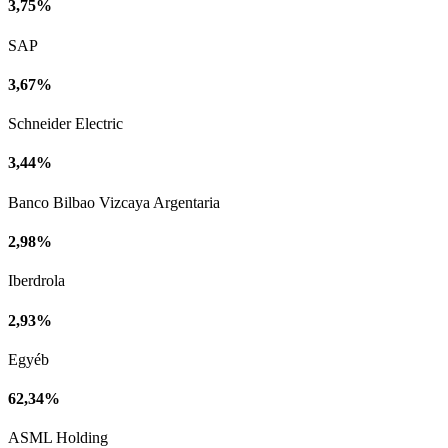
3,75%
SAP
3,67%
Schneider Electric
3,44%
Banco Bilbao Vizcaya Argentaria
2,98%
Iberdrola
2,93%
Egyéb
62,34%
ASML Holding