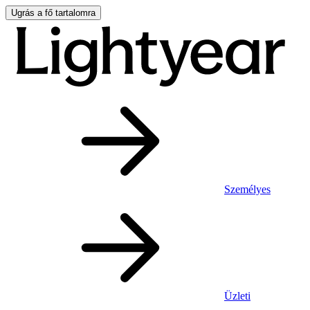
Ugrás a fő tartalomra
Személyes
Üzleti