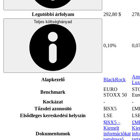
Legutóbbi árfolyam
292,80 $
278
Teljes költséghányad
0,10%
0,0
Amu
Alapkezelő
BlackRock
Lux
EURO
ST
Benchmark
STOXX 50
Eur
Kockázat
-
-
Tőzsdei azonosító
$ISX5
£M
Elsődleges kereskedési helyszín
LSE
LS
$ISX5 –
£M
Kiemelt
Kie
Dokumentumok
információkat
inf
tartalmazó
tart