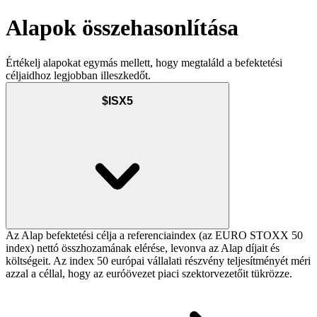
Alapok összehasonlítása
Értékelj alapokat egymás mellett, hogy megtaláld a befektetési
céljaidhoz legjobban illeszkedőt.
$ISX5
Az Alap befektetési célja a referenciaindex (az EURO STOXX 50
index) nettó összhozamának elérése, levonva az Alap díjait és
költségeit. Az index 50 európai vállalati részvény teljesítményét méri
azzal a céllal, hogy az euróövezet piaci szektorvezetőit tükrözze.