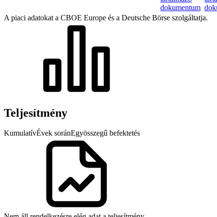
dokumentum
dok
A piaci adatokat a CBOE Europe és a Deutsche Börse szolgáltatja.
Teljesítmény
Kumulatív
Évek során
Egyösszegű befektetés
Nem áll rendelkezésre elég adat a teljesítmény