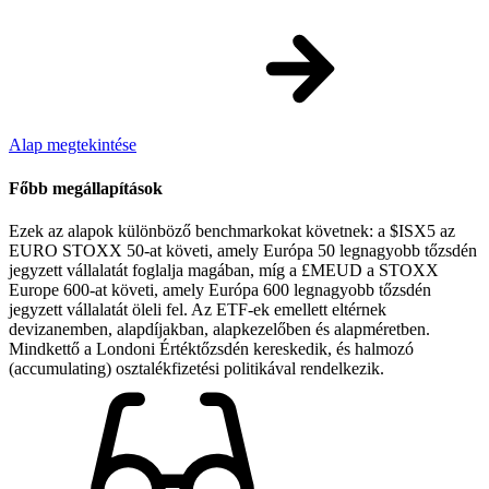
Alap megtekintése
Főbb megállapítások
Ezek az alapok különböző benchmarkokat követnek: a $ISX5 az
EURO STOXX 50-at követi, amely Európa 50 legnagyobb tőzsdén
jegyzett vállalatát foglalja magában, míg a £MEUD a STOXX
Europe 600-at követi, amely Európa 600 legnagyobb tőzsdén
jegyzett vállalatát öleli fel. Az ETF-ek emellett eltérnek
devizanemben, alapdíjakban, alapkezelőben és alapméretben.
Mindkettő a Londoni Értéktőzsdén kereskedik, és halmozó
(accumulating) osztalékfizetési politikával rendelkezik.