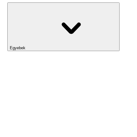
Egyebek
Lightyear AI
Eszköztár