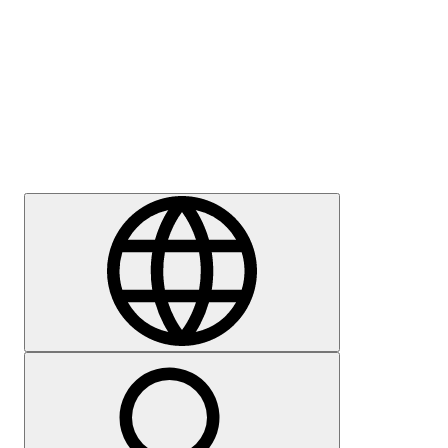
Sajtómegkeresés
Karrier