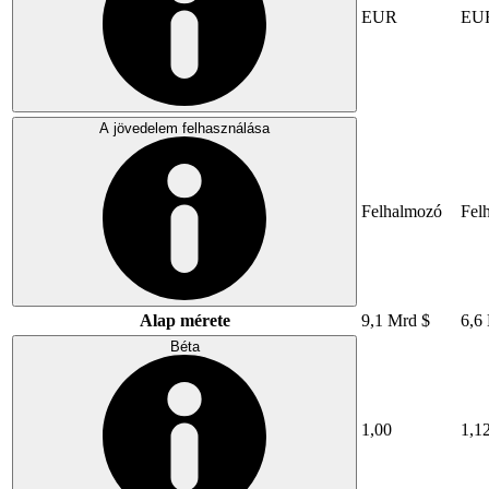
EUR
EU
A jövedelem felhasználása
Felhalmozó
Fel
Alap mérete
9,1 Mrd $
6,6
Béta
1,00
1,1