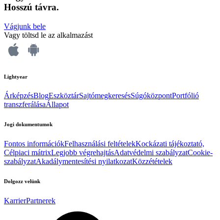
Hosszú távra.
Vágjunk bele
Vagy töltsd le az alkalmazást
Lightyear
Árképzés
Blog
Eszköztár
Sajtómegkeresés
Súgóközpont
Portfólió
transzferálása
Állapot
Jogi dokumentumok
Fontos információk
Felhasználási feltételek
Kockázati tájékoztató,
Célpiaci mátrix
Legjobb végrehajtás
Adatvédelmi szabályzat
Cookie-
szabályzat
Akadálymentesítési nyilatkozat
Közzétételek
Dolgozz velünk
Karrier
Partnerek