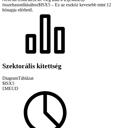
összehasonlításához
$ISX5 – Ez az eszköz kevesebb mint 12
hónapja elérhető.
Szektorális kitettség
Diagram
Táblázat
$ISX5
£MEUD