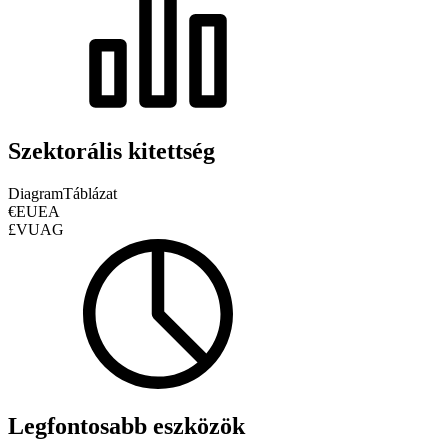
Szektorális kitettség
Diagram
Táblázat
€EUEA
£VUAG
Legfontosabb eszközök