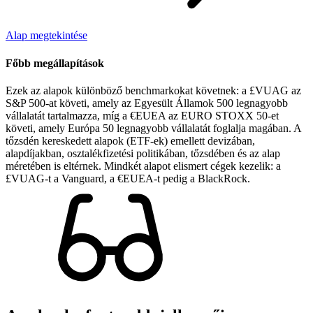
Alap megtekintése
Főbb megállapítások
Ezek az alapok különböző benchmarkokat követnek: a £VUAG az
S&P 500-at követi, amely az Egyesült Államok 500 legnagyobb
vállalatát tartalmazza, míg a €EUEA az EURO STOXX 50-et
követi, amely Európa 50 legnagyobb vállalatát foglalja magában. A
tőzsdén kereskedett alapok (ETF-ek) emellett devizában,
alapdíjakban, osztalékfizetési politikában, tőzsdében és az alap
méretében is eltérnek. Mindkét alapot elismert cégek kezelik: a
£VUAG-t a Vanguard, a €EUEA-t pedig a BlackRock.