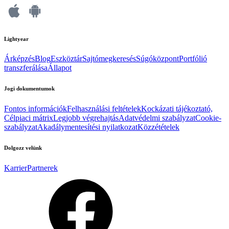
Lightyear
Árképzés
Blog
Eszköztár
Sajtómegkeresés
Súgóközpont
Portfólió
transzferálása
Állapot
Jogi dokumentumok
Fontos információk
Felhasználási feltételek
Kockázati tájékoztató,
Célpiaci mátrix
Legjobb végrehajtás
Adatvédelmi szabályzat
Cookie-
szabályzat
Akadálymentesítési nyilatkozat
Közzétételek
Dolgozz velünk
Karrier
Partnerek