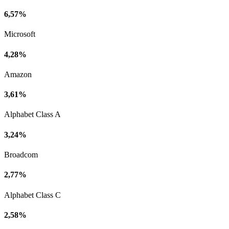
6,57%
Microsoft
4,28%
Amazon
3,61%
Alphabet Class A
3,24%
Broadcom
2,77%
Alphabet Class C
2,58%