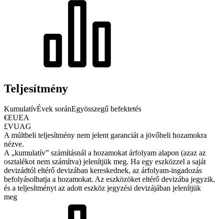
Teljesítmény
Kumulatív
Évek során
Egyösszegű befektetés
€EUEA
£VUAG
A múltbeli teljesítmény nem jelent garanciát a jövőbeli hozamokra
nézve.
A „kumulatív” számításnál a hozamokat árfolyam alapon (azaz az
osztalékot nem számítva) jelenítjük meg. Ha egy eszközzel a saját
devizádtól eltérő devizában kereskednek, az árfolyam-ingadozás
befolyásolhatja a hozamokat.
Az eszközöket eltérő devizába jegyzik,
és a teljesítményt az adott eszköz jegyzési devizájában jelenítjük
meg