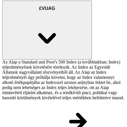
£VUAG
Az Alap a Standard and Poor's 500 Index (a továbbiakban: Index)
teljesítményének követésére törekszik. Az Index az Egyesült
Államok nagyvállalati részvényeiből áll. Az Alap az Index
teljesítményét úgy próbálja követni, hogy az Index valamennyi
alkotó értékpapírjába az Indexszel azonos arányban fektet be, ahol
pedig nem lehetséges az Index teljes leképezése, ott az Alap
mintavételi eljárást alkalmaz, és a rendkívüli piaci, politikai vagy
hasonló körülmények kivételével teljes mértékben befektetve marad.