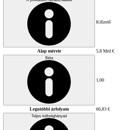
Kifizető
Alap mérete
5,8 Mrd €
Béta
1,00
Legutóbbi árfolyam
66,83 €
Teljes költséghányad