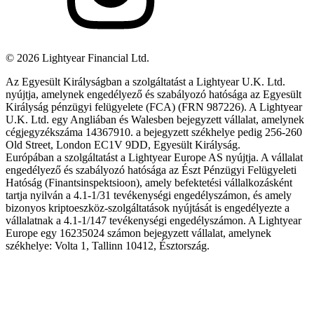
©
2026
Lightyear Financial Ltd.
Az Egyesült Királyságban a szolgáltatást a Lightyear U.K. Ltd.
nyújtja, amelynek engedélyező és szabályozó hatósága az Egyesült
Királyság pénzügyi felügyelete (FCA) (FRN 987226). A Lightyear
U.K. Ltd. egy Angliában és Walesben bejegyzett vállalat, amelynek
cégjegyzékszáma 14367910. a bejegyzett székhelye pedig 256-260
Old Street, London EC1V 9DD, Egyesült Királyság.
Európában a szolgáltatást a Lightyear Europe AS nyújtja. A vállalat
engedélyező és szabályozó hatósága az Észt Pénzügyi Felügyeleti
Hatóság (Finantsinspektsioon), amely befektetési vállalkozásként
tartja nyilván a 4.1-1/31 tevékenységi engedélyszámon, és amely
bizonyos kriptoeszköz-szolgáltatások nyújtását is engedélyezte a
vállalatnak a 4.1-1/147 tevékenységi engedélyszámon. A Lightyear
Europe egy 16235024 számon bejegyzett vállalat, amelynek
székhelye: Volta 1, Tallinn 10412, Észtország.