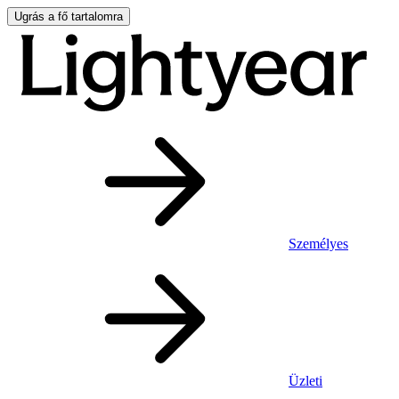
Ugrás a fő tartalomra
Személyes
Üzleti