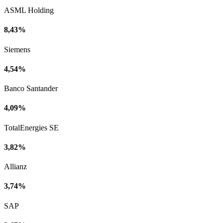
ASML Holding
8,43%
Siemens
4,54%
Banco Santander
4,09%
TotalEnergies SE
3,82%
Allianz
3,74%
SAP