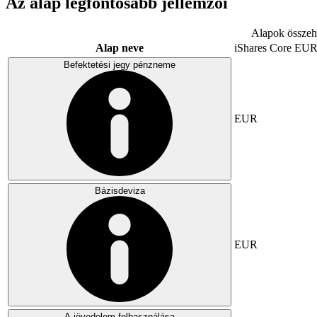
Az alap legfontosabb jellemzői
Alapok összeha
Alap neve
iShares Core E
Befektetési jegy pénzneme
EUR
Bázisdeviza
EUR
A jövedelem felhasználása