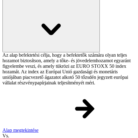
Az alap befektetési célja, hogy a befektetők számára olyan teljes
hozamot biztosítson, amely a tőke- és jövedelemhozamot egyaránt
figyelembe veszi, és amely tükrözi az EURO STOXX 50 index
hozamát. Az index az Európai Unió gazdasági és monetáris
uniójában piacvezető ágazatot alkotó 50 tőzsdén jegyzett európai
vállalat részvénypapírjainak teljesítményét méri.
Alap megtekintése
Vs.