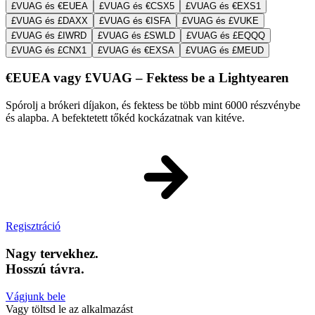
£VUAG és €EUEA
£VUAG és €CSX5
£VUAG és €EXS1
£VUAG és £DAXX
£VUAG és €ISFA
£VUAG és £VUKE
£VUAG és £IWRD
£VUAG és £SWLD
£VUAG és £EQQQ
£VUAG és £CNX1
£VUAG és €EXSA
£VUAG és £MEUD
€EUEA vagy £VUAG – Fektess be a Lightyearen
Spórolj a brókeri díjakon, és fektess be több mint 6000 részvénybe
és alapba. A befektetett tőkéd kockázatnak van kitéve.
Regisztráció
Nagy tervekhez.
Hosszú távra.
Vágjunk bele
Vagy töltsd le az alkalmazást