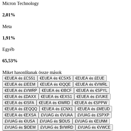
Micron Technology
2,01%
Meta
1,91%
Egyéb
65,53%
Miket hasonlítanak össze mások
€EUEA és £CS51
€EUEA és €CSX5
€EUEA és £EUE
€EUEA és £IEEM
€EUEA és €IQQE
€EUEA és €VWRL
€EUEA és £VWRP
€EUEA és €IBCF
€EUEA és €SPYL
€EUEA és £DAXX
€EUEA és €EXS1
€EUEA és £VUKE
€EUEA és €ISFA
€EUEA és €IWRD
€EUEA és €SPPW
€EUEA és £EQQQ
€EUEA és £CNX1
€EUEA és £MEUD
€EUEA és €EXSA
£VUAG és €VUAA
£VUAG és £SPXP
£VUAG és €IUSA
£VUAG és $IDUS
£VUAG és €EUNM
£VUAG és $IDEM
£VUAG és $VWRD
£VUAG és €VWCE