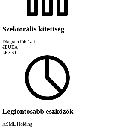
Szektorális kitettség
Diagram
Táblázat
€EUEA
€EXS1
Legfontosabb eszközök
ASML Holding