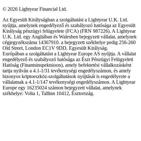
©
2026
Lightyear Financial Ltd.
Az Egyesült Királyságban a szolgáltatást a Lightyear U.K. Ltd.
nyújtja, amelynek engedélyező és szabályozó hatósága az Egyesült
Királyság pénzügyi felügyelete (FCA) (FRN 987226). A Lightyear
U.K. Ltd. egy Angliában és Walesben bejegyzett vállalat, amelynek
cégjegyzékszáma 14367910. a bejegyzett székhelye pedig 256-260
Old Street, London EC1V 9DD, Egyesült Királyság.
Európában a szolgáltatást a Lightyear Europe AS nyújtja. A vállalat
engedélyező és szabályozó hatósága az Észt Pénzügyi Felügyeleti
Hatóság (Finantsinspektsioon), amely befektetési vállalkozásként
tartja nyilván a 4.1-1/31 tevékenységi engedélyszámon, és amely
bizonyos kriptoeszköz-szolgáltatások nyújtását is engedélyezte a
vállalatnak a 4.1-1/147 tevékenységi engedélyszámon. A Lightyear
Europe egy 16235024 számon bejegyzett vállalat, amelynek
székhelye: Volta 1, Tallinn 10412, Észtország.