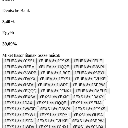
Deutsche Bank
3,40%
Egyéb
39,09%
Miket hasonlítanak össze mások
€EUEA és £CS51
€EUEA és €CSX5
€EUEA és £EUE
€EUEA és £IEEM
€EUEA és €IQQE
€EUEA és €VWRL
€EUEA és £VWRP
€EUEA és €IBCF
€EUEA és €SPYL
€EUEA és £DAXX
€EUEA és €EXS1
€EUEA és £VUKE
€EUEA és €ISFA
€EUEA és €IWRD
€EUEA és €SPPW
€EUEA és £EQQQ
€EUEA és £CNX1
€EUEA és £MEUD
€EUEA és €EXSA
€EXS1 és €EXIC
€EXS1 és £DAXX
€EXS1 és €DAX
€EXS1 és €IQQE
€EXS1 és £SEMA
€EXS1 és £VWRP
€EXS1 és £VWRL
€EXS1 és €CSX5
€EXS1 és €EXW1
€EXS1 és €SPYL
€EXS1 és €IUSA
€EXS1 és €ISFA
€EXS1 és £VUKE
€EXS1 és €SPPW
€EXS1 és €IWDA
€EXS1 és £CNX1
€EXS1 és $CNDX