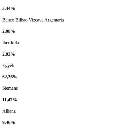
3,44%
Banco Bilbao Vizcaya Argentaria
2,98%
Iberdrola
2,93%
Egyéb
62,36%
Siemens
11,47%
Allianz
9,46%