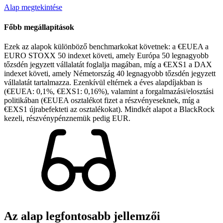
Alap megtekintése
Főbb megállapítások
Ezek az alapok különböző benchmarkokat követnek: a €EUEA a
EURO STOXX 50 indexet követi, amely Európa 50 legnagyobb
tőzsdén jegyzett vállalatát foglalja magában, míg a €EXS1 a DAX
indexet követi, amely Németország 40 legnagyobb tőzsdén jegyzett
vállalatát tartalmazza. Ezenkívül eltérnek a éves alapdíjakban is
(€EUEA: 0,1%, €EXS1: 0,16%), valamint a forgalmazási/elosztási
politikában (€EUEA osztalékot fizet a részvényeseknek, míg a
€EXS1 újrabefekteti az osztalékokat). Mindkét alapot a BlackRock
kezeli, részvénypénznemük pedig EUR.
Az alap legfontosabb jellemzői