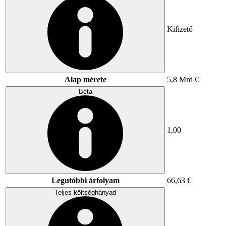
Kifizető
Alap mérete
5,8 Mrd €
Béta
1,00
Legutóbbi árfolyam
66,63 €
Teljes költséghányad