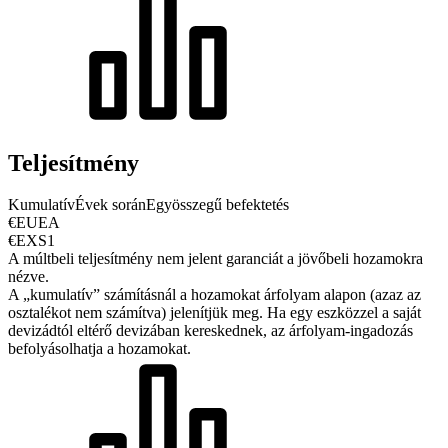
Teljesítmény
Kumulatív
Évek során
Egyösszegű befektetés
€EUEA
€EXS1
A múltbeli teljesítmény nem jelent garanciát a jövőbeli hozamokra
nézve.
A „kumulatív” számításnál a hozamokat árfolyam alapon (azaz az
osztalékot nem számítva) jelenítjük meg. Ha egy eszközzel a saját
devizádtól eltérő devizában kereskednek, az árfolyam-ingadozás
befolyásolhatja a hozamokat.