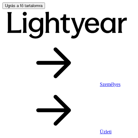
Ugrás a fő tartalomra
Személyes
Üzleti