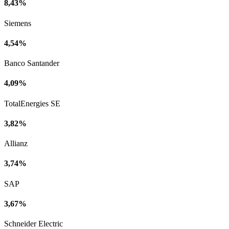
8,43%
Siemens
4,54%
Banco Santander
4,09%
TotalEnergies SE
3,82%
Allianz
3,74%
SAP
3,67%
Schneider Electric