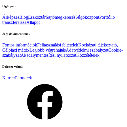
Lightyear
Árképzés
Blog
Eszköztár
Sajtómegkeresés
Súgóközpont
Portfólió
transzferálása
Állapot
Jogi dokumentumok
Fontos információk
Felhasználási feltételek
Kockázati tájékoztató,
Célpiaci mátrix
Legjobb végrehajtás
Adatvédelmi szabályzat
Cookie-
szabályzat
Akadálymentesítési nyilatkozat
Közzétételek
Dolgozz velünk
Karrier
Partnerek