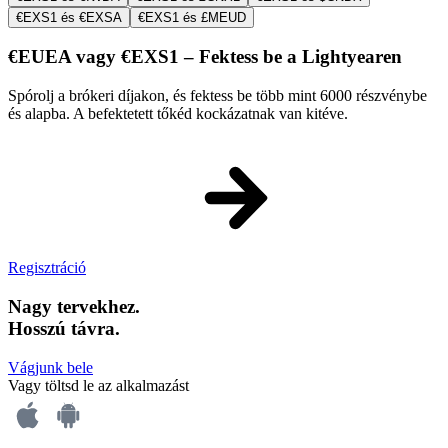
€EXS1 és €EXSA
€EXS1 és £MEUD
€EUEA vagy €EXS1 – Fektess be a Lightyearen
Spórolj a brókeri díjakon, és fektess be több mint 6000 részvénybe
és alapba. A befektetett tőkéd kockázatnak van kitéve.
Regisztráció
Nagy tervekhez.
Hosszú távra.
Vágjunk bele
Vagy töltsd le az alkalmazást