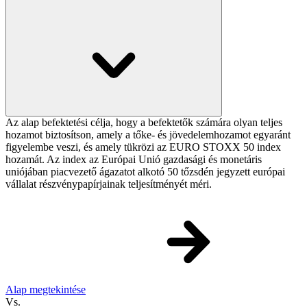
Az alap befektetési célja, hogy a befektetők számára olyan teljes
hozamot biztosítson, amely a tőke- és jövedelemhozamot egyaránt
figyelembe veszi, és amely tükrözi az EURO STOXX 50 index
hozamát. Az index az Európai Unió gazdasági és monetáris
uniójában piacvezető ágazatot alkotó 50 tőzsdén jegyzett európai
vállalat részvénypapírjainak teljesítményét méri.
Alap megtekintése
Vs.