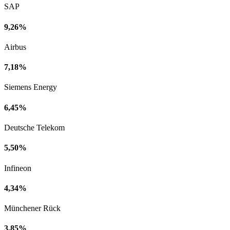
SAP
9,26%
Airbus
7,18%
Siemens Energy
6,45%
Deutsche Telekom
5,50%
Infineon
4,34%
Münchener Rück
3,85%