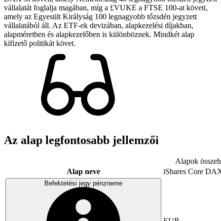
vállalatát foglalja magában, míg a £VUKE a FTSE 100-at követi,
amely az Egyesült Királyság 100 legnagyobb tőzsdén jegyzett
vállalatából áll. Az ETF-ek devizában, alapkezelési díjakban,
alapméretben és alapkezelőben is különböznek. Mindkét alap
kifizető politikát követ.
Az alap legfontosabb jellemzői
Alapok összeha
Alap neve
iShares Core DA
Befektetési jegy pénzneme
EUR