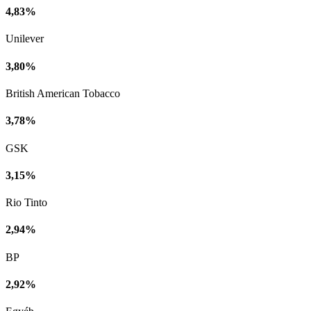
4,83%
Unilever
3,80%
British American Tobacco
3,78%
GSK
3,15%
Rio Tinto
2,94%
BP
2,92%