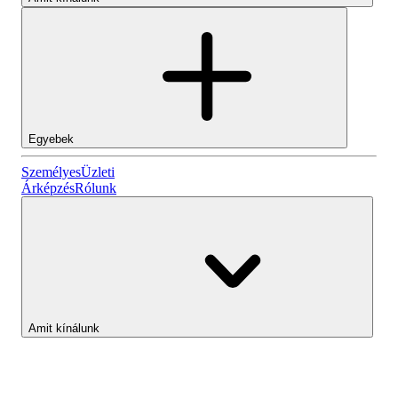
Egyebek
Személyes
Személyes
Üzleti
Árképzés
Rólunk
Lightyear AI
Üzleti
Számlatípusok
Amit kínálunk