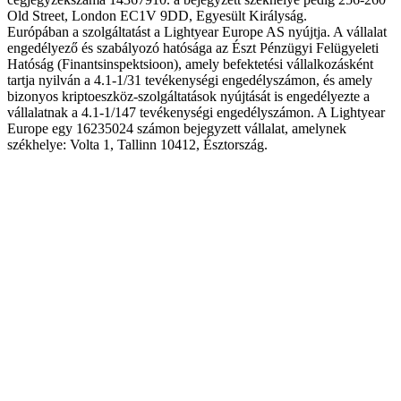
Old Street, London EC1V 9DD, Egyesült Királyság.
Európában a szolgáltatást a Lightyear Europe AS nyújtja. A vállalat
engedélyező és szabályozó hatósága az Észt Pénzügyi Felügyeleti
Hatóság (Finantsinspektsioon), amely befektetési vállalkozásként
tartja nyilván a 4.1-1/31 tevékenységi engedélyszámon, és amely
bizonyos kriptoeszköz-szolgáltatások nyújtását is engedélyezte a
vállalatnak a 4.1-1/147 tevékenységi engedélyszámon. A Lightyear
Europe egy 16235024 számon bejegyzett vállalat, amelynek
székhelye: Volta 1, Tallinn 10412, Észtország.