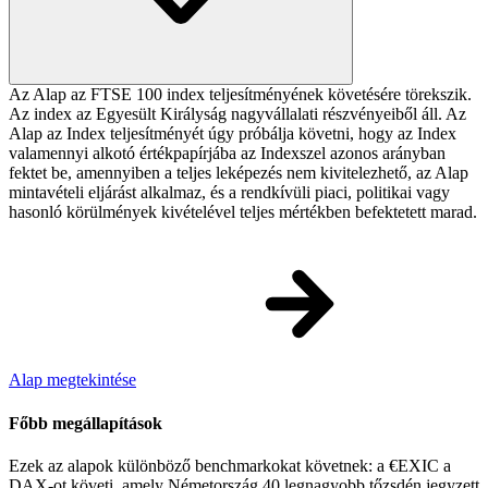
Az Alap az FTSE 100 index teljesítményének követésére törekszik.
Az index az Egyesült Királyság nagyvállalati részvényeiből áll. Az
Alap az Index teljesítményét úgy próbálja követni, hogy az Index
valamennyi alkotó értékpapírjába az Indexszel azonos arányban
fektet be, amennyiben a teljes leképezés nem kivitelezhető, az Alap
mintavételi eljárást alkalmaz, és a rendkívüli piaci, politikai vagy
hasonló körülmények kivételével teljes mértékben befektetett marad.
Alap megtekintése
Főbb megállapítások
Ezek az alapok különböző benchmarkokat követnek: a €EXIC a
DAX-ot követi, amely Németország 40 legnagyobb tőzsdén jegyzett