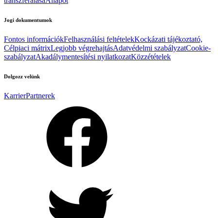
transzferálása
Állapot
Jogi dokumentumok
Fontos információk
Felhasználási feltételek
Kockázati tájékoztató,
Célpiaci mátrix
Legjobb végrehajtás
Adatvédelmi szabályzat
Cookie-
szabályzat
Akadálymentesítési nyilatkozat
Közzétételek
Dolgozz velünk
Karrier
Partnerek