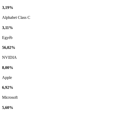
3,19%
Alphabet Class C
3,11%
Egyéb
56,02%
NVIDIA
8,00%
Apple
6,92%
Microsoft
5,60%