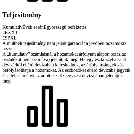
Teljesítmény
Kumulatív
Évek során
Egyösszegű befektetés
€EXXT
£SPXL
A múltbeli teljesítmény nem jelent garanciát a jövőbeli hozamokra
nézve.
A „kumulatív” számításnál a hozamokat árfolyam alapon (azaz az
osztalékot nem számítva) jelenítjük meg. Ha egy eszközzel a saját
devizádtól eltérő devizában kereskednek, az árfolyam-ingadozás
befolyásolhatja a hozamokat.
Az eszközöket eltérő devizába jegyzik,
és a teljesítményt az adott eszköz jegyzési devizájában jelenítjük
meg