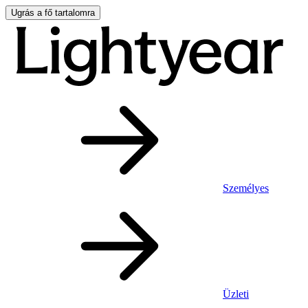
Ugrás a fő tartalomra
Személyes
Üzleti