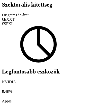
Szektorális kitettség
Diagram
Táblázat
€EXXT
£SPXL
Legfontosabb eszközök
NVIDIA
8,48%
Apple