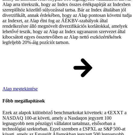
Alap arra törekszik, hogy az Index összes értékpapírját az Indexben
szereplőhöz közelítő súlyozással tartsa. Bár az Index általában jól
diverzifikált, annak érdekében, hogy az Alap pontosan követni tudja
az Indexet, az Alap élni fog az ÁÉKBV-szabályok által
rendelkezésre álló megnövelt diverzifikációs korlátokkal, amelyek
lehetővé teszik, hogy az Alap az Index ugyanazon szervezet által
kibocsátott egyes összetevőiben az Alap nettó eszközértékének
legfeljebb 20%-áig pozíciót tartson.
Alap megtekintése
Főbb megállapítások
Ezek az alapok különböző benchmarkokat követnek: a €EXXT a
NASDAQ 100-at követi, amely a Nasdaqon jegyzett 100
legnagyobb nem pénzügyi vállalatot tartalmaz, elsősorban a
technológiai szektorban. Ezzel szemben a £SPXL az S&P 500-at
követi, amely az Egyesült Államokban jegyzett 500 legnagyobb