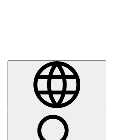
Sajtómegkeresés
Karrier