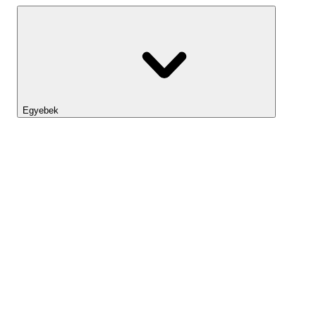
Egyebek
Lightyear AI
Eszköztár