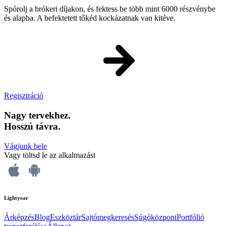
Spórolj a brókeri díjakon, és fektess be több mint 6000 részvénybe
és alapba. A befektetett tőkéd kockázatnak van kitéve.
Regisztráció
Nagy tervekhez.
Hosszú távra.
Vágjunk bele
Vagy töltsd le az alkalmazást
Lightyear
Árképzés
Blog
Eszköztár
Sajtómegkeresés
Súgóközpont
Portfólió