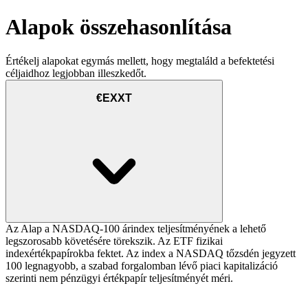
Alapok összehasonlítása
Értékelj alapokat egymás mellett, hogy megtaláld a befektetési
céljaidhoz legjobban illeszkedőt.
€EXXT
Az Alap a NASDAQ-100 árindex teljesítményének a lehető
legszorosabb követésére törekszik. Az ETF fizikai
indexértékpapírokba fektet. Az index a NASDAQ tőzsdén jegyzett
100 legnagyobb, a szabad forgalomban lévő piaci kapitalizáció
szerinti nem pénzügyi értékpapír teljesítményét méri.