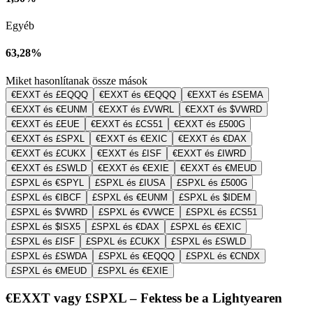
Egyéb
63,28%
Miket hasonlítanak össze mások
€EXXT és £EQQQ
€EXXT és €EQQQ
€EXXT és £SEMA
€EXXT és €EUNM
€EXXT és £VWRL
€EXXT és $VWRD
€EXXT és £EUE
€EXXT és £CS51
€EXXT és £500G
€EXXT és £SPXL
€EXXT és €EXIC
€EXXT és €DAX
€EXXT és £CUKX
€EXXT és £ISF
€EXXT és £IWRD
€EXXT és £SWLD
€EXXT és €EXIE
€EXXT és €MEUD
£SPXL és €SPYL
£SPXL és £IUSA
£SPXL és £500G
£SPXL és €IBCF
£SPXL és €EUNM
£SPXL és $IDEM
£SPXL és $VWRD
£SPXL és €VWCE
£SPXL és £CS51
£SPXL és $ISX5
£SPXL és €DAX
£SPXL és €EXIC
£SPXL és £ISF
£SPXL és £CUKX
£SPXL és £SWLD
£SPXL és £SWDA
£SPXL és €EQQQ
£SPXL és €CNDX
£SPXL és €MEUD
£SPXL és €EXIE
€EXXT vagy £SPXL – Fektess be a Lightyearen