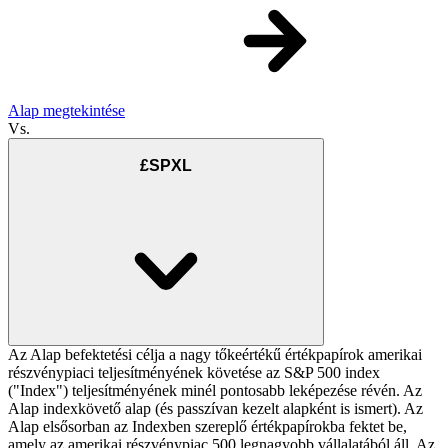
Alap megtekintése
Vs.
£SPXL
Az Alap befektetési célja a nagy tőkeértékű értékpapírok amerikai
részvénypiaci teljesítményének követése az S&P 500 index
("Index") teljesítményének minél pontosabb leképezése révén. Az
Alap indexkövető alap (és passzívan kezelt alapként is ismert). Az
Alap elsősorban az Indexben szereplő értékpapírokba fektet be,
amely az amerikai részvénypiac 500 legnagyobb vállalatából áll. Az