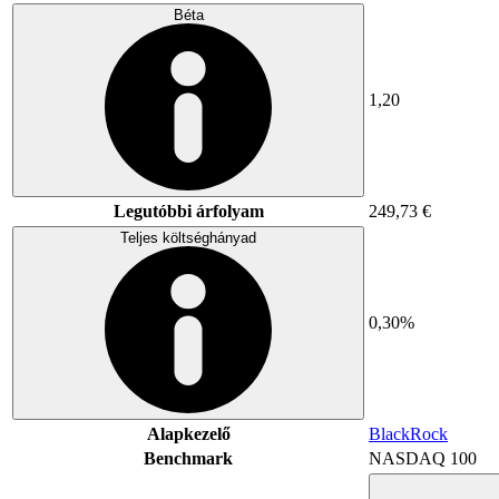
Béta
1,20
Legutóbbi árfolyam
249,73 €
Teljes költséghányad
0,30%
Alapkezelő
BlackRock
Benchmark
NASDAQ 100