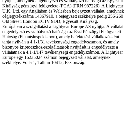
nyújtja, amelynek engedélyező és szabályozó hatósága az Egyesült
Királyság pénzügyi felügyelete (FCA) (FRN 987226). A Lightyear
U.K. Ltd. egy Angliában és Walesben bejegyzett vállalat, amelynek
cégjegyzékszáma 14367910. a bejegyzett székhelye pedig 256-260
Old Street, London EC1V 9DD, Egyesült Királyság.
Európában a szolgáltatást a Lightyear Europe AS nyújtja. A vállalat
engedélyező és szabályozó hatósága az Észt Pénzügyi Felügyeleti
Hatóság (Finantsinspektsioon), amely befektetési vállalkozásként
tartja nyilván a 4.1-1/31 tevékenységi engedélyszámon, és amely
bizonyos kriptoeszköz-szolgáltatások nyújtását is engedélyezte a
vállalatnak a 4.1-1/147 tevékenységi engedélyszámon. A Lightyear
Europe egy 16235024 számon bejegyzett vállalat, amelynek
székhelye: Volta 1, Tallinn 10412, Észtország.