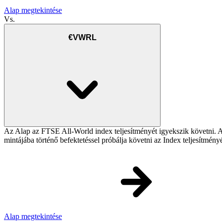
Alap megtekintése
Vs.
€VWRL
Az Alap az FTSE All-World index teljesítményét igyekszik követni. Az 
mintájába történő befektetéssel próbálja követni az Index teljesítmény
Alap megtekintése