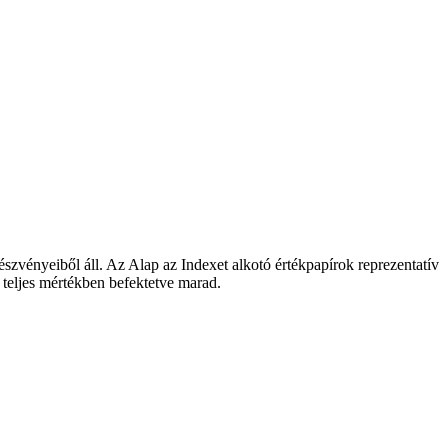
észvényeiből áll. Az Alap az Indexet alkotó értékpapírok reprezentatív
l teljes mértékben befektetve marad.