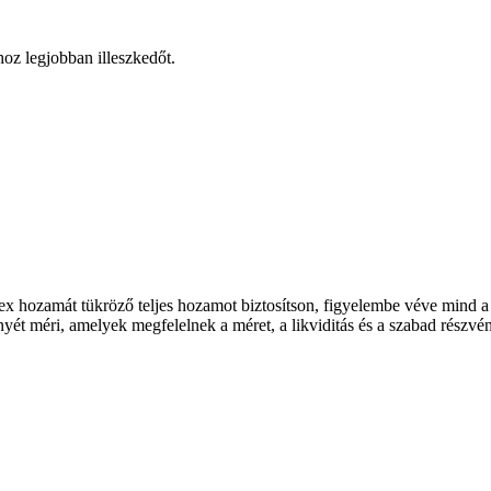
hoz legjobban illeszkedőt.
dex hozamát tükröző teljes hozamot biztosítson, figyelembe véve mind
ényét méri, amelyek megfelelnek a méret, a likviditás és a szabad részv