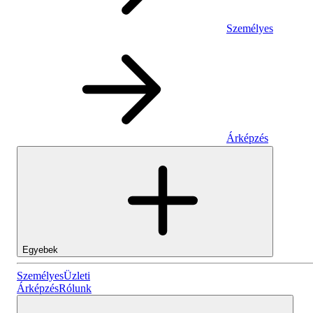
Személyes
Árképzés
Egyebek
Személyes
Személyes
Üzleti
Árképzés
Rólunk