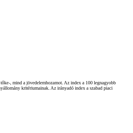
 a tőke-, mind a jövedelemhozamot. Az index a 100 legnagyobb
ényállomány kritériumainak. Az irányadó index a szabad piaci