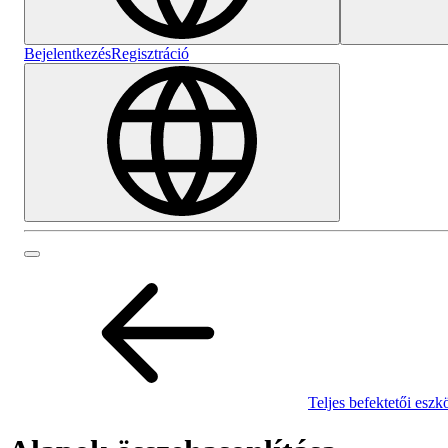
Bejelentkezés
Regisztráció
Teljes befektetői eszk