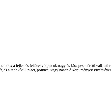
index a fejlett és feltörekvő piacok nagy és közepes méretű vállalati r
ét, és a rendkívüli piaci, politikai vagy hasonló körülmények kivételéve