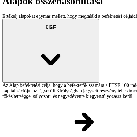
Alapok összehasonlítása
Értékelj alapokat egymás mellett, hogy megtaláld a befektetési céljaid
£ISF
Az Alap befektetési célja, hogy a befektetők számára a FTSE 100 in
kapitalizációjú, az Egyesült Királyságban jegyzett részvény teljesítm
tőkésítettséggel súlyozott, és negyedévente kiegyensúlyozásra kerül.