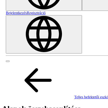
Bejelentkezés
Regisztráció
Teljes befektetői eszk