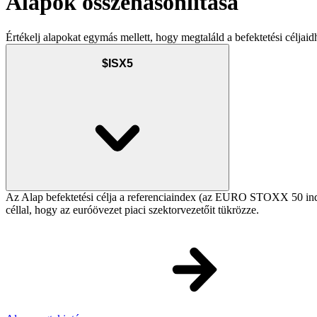
Alapok összehasonlítása
Értékelj alapokat egymás mellett, hogy megtaláld a befektetési céljaid
$ISX5
Az Alap befektetési célja a referenciaindex (az EURO STOXX 50 index)
céllal, hogy az euróövezet piaci szektorvezetőit tükrözze.