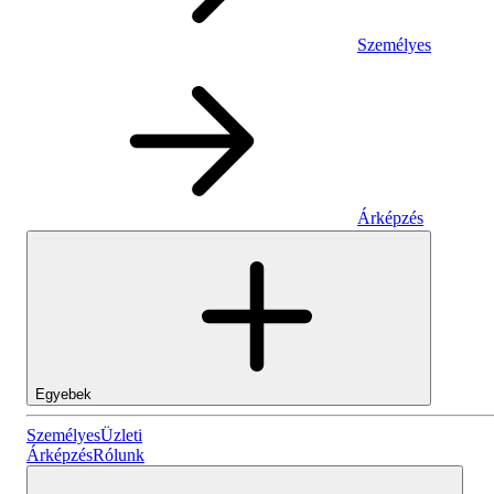
Személyes
Árképzés
Egyebek
Személyes
Személyes
Üzleti
Árképzés
Rólunk