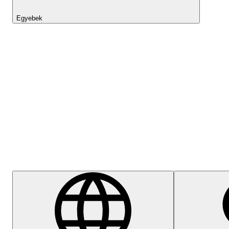
Egyebek
Lightyear AI
Súgóközpont