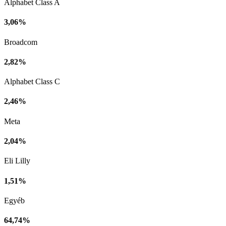
Alphabet Class A
3,06%
Broadcom
2,82%
Alphabet Class C
2,46%
Meta
2,04%
Eli Lilly
1,51%
Egyéb
64,74%