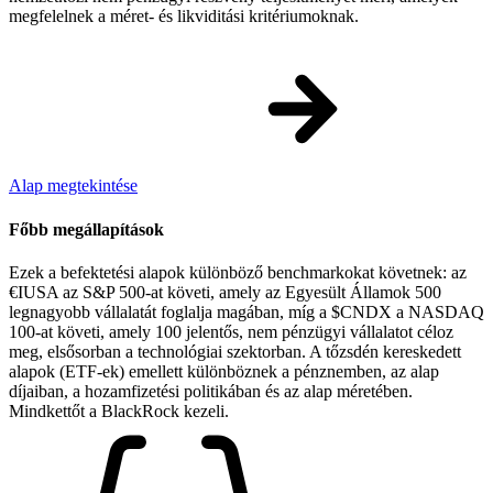
megfelelnek a méret- és likviditási kritériumoknak.
Alap megtekintése
Főbb megállapítások
Ezek a befektetési alapok különböző benchmarkokat követnek: az
€IUSA az S&P 500-at követi, amely az Egyesült Államok 500
legnagyobb vállalatát foglalja magában, míg a $CNDX a NASDAQ
100-at követi, amely 100 jelentős, nem pénzügyi vállalatot céloz
meg, elsősorban a technológiai szektorban. A tőzsdén kereskedett
alapok (ETF-ek) emellett különböznek a pénznemben, az alap
díjaiban, a hozamfizetési politikában és az alap méretében.
Mindkettőt a BlackRock kezeli.