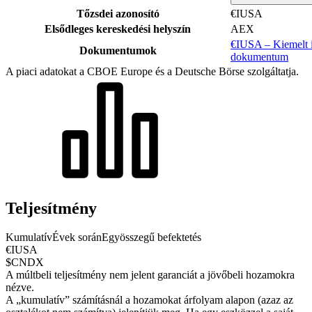
Tőzsdei azonosító
€IUSA
Elsődleges kereskedési helyszín
AEX
€IUSA – Kiemelt i
Dokumentumok
dokumentum
A piaci adatokat a CBOE Europe és a Deutsche Börse szolgáltatja.
Teljesítmény
Kumulatív
Évek során
Egyösszegű befektetés
€IUSA
$CNDX
A múltbeli teljesítmény nem jelent garanciát a jövőbeli hozamokra
nézve.
A „kumulatív” számításnál a hozamokat árfolyam alapon (azaz az