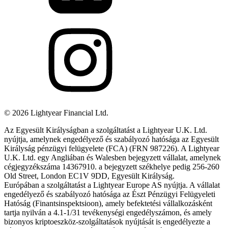
©
2026
Lightyear Financial Ltd.
Az Egyesült Királyságban a szolgáltatást a Lightyear U.K. Ltd.
nyújtja, amelynek engedélyező és szabályozó hatósága az Egyesült
Királyság pénzügyi felügyelete (FCA) (FRN 987226). A Lightyear
U.K. Ltd. egy Angliában és Walesben bejegyzett vállalat, amelynek
cégjegyzékszáma 14367910. a bejegyzett székhelye pedig 256-260
Old Street, London EC1V 9DD, Egyesült Királyság.
Európában a szolgáltatást a Lightyear Europe AS nyújtja. A vállalat
engedélyező és szabályozó hatósága az Észt Pénzügyi Felügyeleti
Hatóság (Finantsinspektsioon), amely befektetési vállalkozásként
tartja nyilván a 4.1-1/31 tevékenységi engedélyszámon, és amely
bizonyos kriptoeszköz-szolgáltatások nyújtását is engedélyezte a