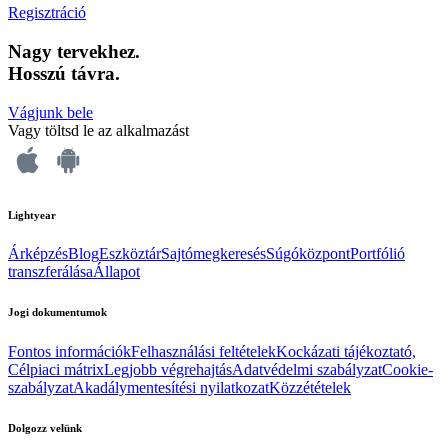
Regisztráció
Nagy tervekhez.
Hosszú távra.
Vágjunk bele
Vagy töltsd le az alkalmazást
Lightyear
Árképzés
Blog
Eszköztár
Sajtómegkeresés
Súgóközpont
Portfólió
transzferálása
Állapot
Jogi dokumentumok
Fontos információk
Felhasználási feltételek
Kockázati tájékoztató,
Célpiaci mátrix
Legjobb végrehajtás
Adatvédelmi szabályzat
Cookie-
szabályzat
Akadálymentesítési nyilatkozat
Közzétételek
Dolgozz velünk