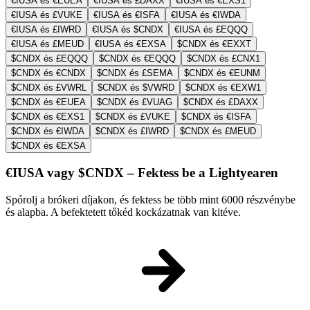
€IUSA és €EUEA
€IUSA és £DAXX
€IUSA és €EXS1
€IUSA és £VUKE
€IUSA és €ISFA
€IUSA és €IWDA
€IUSA és £IWRD
€IUSA és $CNDX
€IUSA és £EQQQ
€IUSA és £MEUD
€IUSA és €EXSA
$CNDX és €EXXT
$CNDX és £EQQQ
$CNDX és €EQQQ
$CNDX és £CNX1
$CNDX és €CNDX
$CNDX és £SEMA
$CNDX és €EUNM
$CNDX és £VWRL
$CNDX és $VWRD
$CNDX és €EXW1
$CNDX és €EUEA
$CNDX és £VUAG
$CNDX és £DAXX
$CNDX és €EXS1
$CNDX és £VUKE
$CNDX és €ISFA
$CNDX és €IWDA
$CNDX és £IWRD
$CNDX és £MEUD
$CNDX és €EXSA
€IUSA vagy $CNDX – Fektess be a Lightyearen
Spórolj a brókeri díjakon, és fektess be több mint 6000 részvénybe
és alapba. A befektetett tőkéd kockázatnak van kitéve.