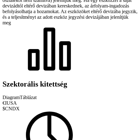
osztalékot nem számítva) jelenítjük meg. Ha egy eszközzel a saját
devizádtól eltérő devizában kereskednek, az árfolyam-ingadozás
befolyásolhatja a hozamokat.
Az eszközöket eltérő devizába jegyzik,
és a teljesítményt az adott eszköz jegyzési devizájában jelenítjük
meg
Szektorális kitettség
Diagram
Táblázat
€IUSA
$CNDX