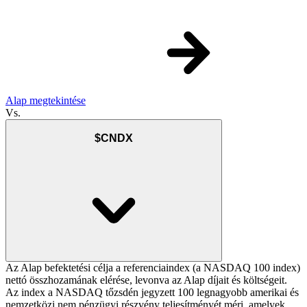
Alap megtekintése
Vs.
$CNDX
Az Alap befektetési célja a referenciaindex (a NASDAQ 100 index)
nettó összhozamának elérése, levonva az Alap díjait és költségeit.
Az index a NASDAQ tőzsdén jegyzett 100 legnagyobb amerikai és
nemzetközi nem pénzügyi részvény teljesítményét méri, amelyek