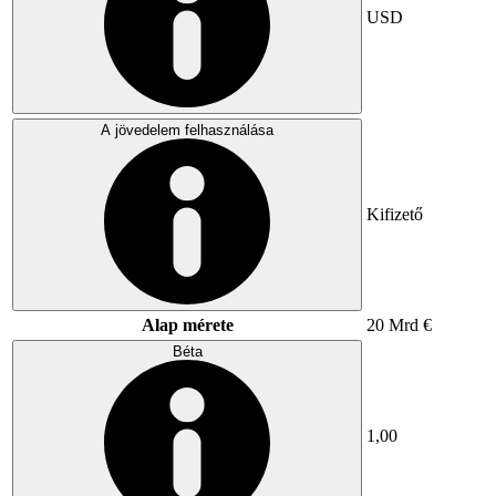
USD
A jövedelem felhasználása
Kifizető
Alap mérete
20 Mrd €
Béta
1,00