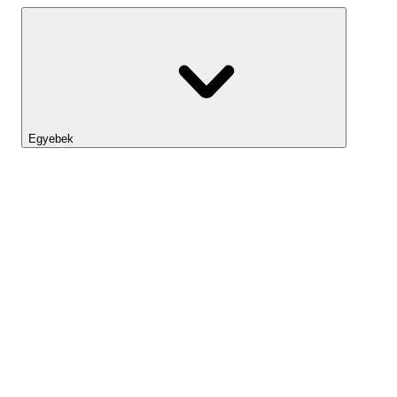
Egyebek
Lightyear AI
Eszköztár