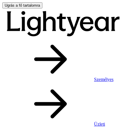
Ugrás a fő tartalomra
Személyes
Üzleti