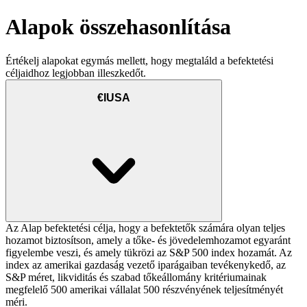
Alapok összehasonlítása
Értékelj alapokat egymás mellett, hogy megtaláld a befektetési
céljaidhoz legjobban illeszkedőt.
€IUSA
Az Alap befektetési célja, hogy a befektetők számára olyan teljes
hozamot biztosítson, amely a tőke- és jövedelemhozamot egyaránt
figyelembe veszi, és amely tükrözi az S&P 500 index hozamát. Az
index az amerikai gazdaság vezető iparágaiban tevékenykedő, az
S&P méret, likviditás és szabad tőkeállomány kritériumainak
megfelelő 500 amerikai vállalat 500 részvényének teljesítményét
méri.