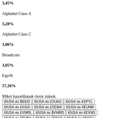
3,45%
Alphabet Class A
3,28%
Alphabet Class C
3,06%
Broadcom
3,05%
Egyéb
57,26%
Miket hasonlítanak össze mások
€IUSA és $IDUS
€IUSA és £VUAG
€IUSA és €SPYL
€IUSA és £IUSA
€IUSA és £SEMA
€IUSA és €EUNM
€IUSA és £VWRL
€IUSA és $VWRD
€IUSA és €EXW1