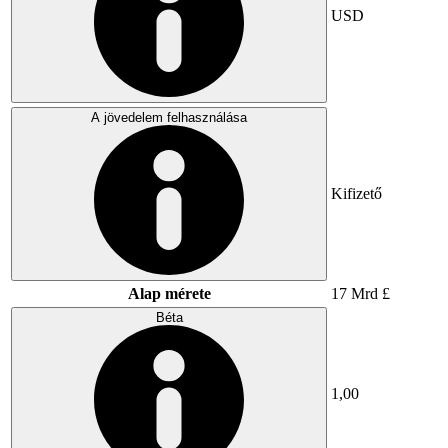
USD
A jövedelem felhasználása
Kifizető
Alap mérete
17 Mrd £
Béta
1,00