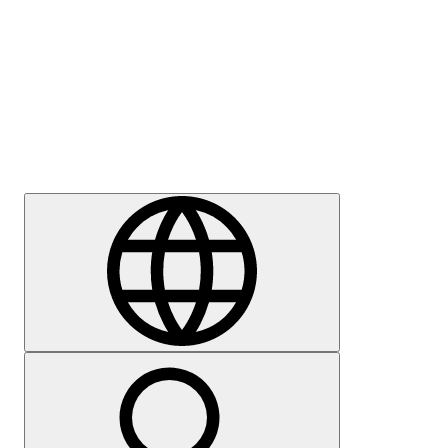
Sajtómegkeresés
Karrier