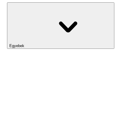
Egyebek
Lightyear AI
Eszköztár