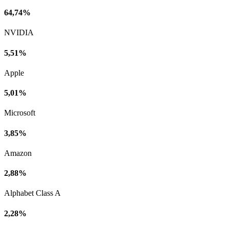
64,74%
NVIDIA
5,51%
Apple
5,01%
Microsoft
3,85%
Amazon
2,88%
Alphabet Class A
2,28%