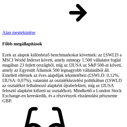
Alap megtekintése
Főbb megállapítások
Ezek az alapok különböző benchmarkokat követnek: az £SWLD a
MSCI World Indexet követi, amely mintegy 1.500 vállalatot foglal
magában 23 fejlett országból, míg az £IUSA az S&P 500-at követi,
amely az Egyesült Államok 500 legnagyobb vállalatából áll.
Emellett eltérnek az éves alapdíjak tekintetében (£SWLD: 0,12%,
£IUSA: 0,07%), valamint az osztalékkezelési politikában (£SWLD
az osztalékot felhalmozó alapként újrabefekteti, míg az £IUSA
felosztó alapként kifizeti az osztalékot). Mindkettő a London Stock
Exchange-en kereskedik, és a részvények elszámolási pénzneme
GBP.