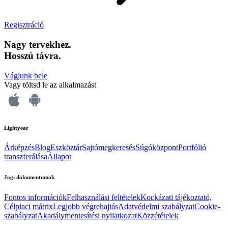
Regisztráció
Nagy tervekhez.
Hosszú távra.
Vágjunk bele
Vagy töltsd le az alkalmazást
Lightyear
Árképzés
Blog
Eszköztár
Sajtómegkeresés
Súgóközpont
Portfólió
transzferálása
Állapot
Jogi dokumentumok
Fontos információk
Felhasználási feltételek
Kockázati tájékoztató,
Célpiaci mátrix
Legjobb végrehajtás
Adatvédelmi szabályzat
Cookie-
szabályzat
Akadálymentesítési nyilatkozat
Közzétételek