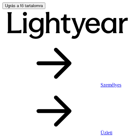
Ugrás a fő tartalomra
Személyes
Üzleti