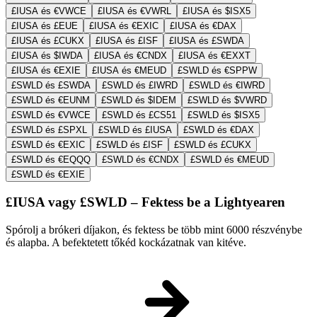
£IUSA és €VWCE
£IUSA és €VWRL
£IUSA és $ISX5
£IUSA és £EUE
£IUSA és €EXIC
£IUSA és €DAX
£IUSA és £CUKX
£IUSA és £ISF
£IUSA és £SWDA
£IUSA és $IWDA
£IUSA és €CNDX
£IUSA és €EXXT
£IUSA és €EXIE
£IUSA és €MEUD
£SWLD és €SPPW
£SWLD és £SWDA
£SWLD és £IWRD
£SWLD és €IWRD
£SWLD és €EUNM
£SWLD és $IDEM
£SWLD és $VWRD
£SWLD és €VWCE
£SWLD és £CS51
£SWLD és $ISX5
£SWLD és £SPXL
£SWLD és £IUSA
£SWLD és €DAX
£SWLD és €EXIC
£SWLD és £ISF
£SWLD és £CUKX
£SWLD és €EQQQ
£SWLD és €CNDX
£SWLD és €MEUD
£SWLD és €EXIE
£IUSA vagy £SWLD – Fektess be a Lightyearen
Spórolj a brókeri díjakon, és fektess be több mint 6000 részvénybe
és alapba. A befektetett tőkéd kockázatnak van kitéve.