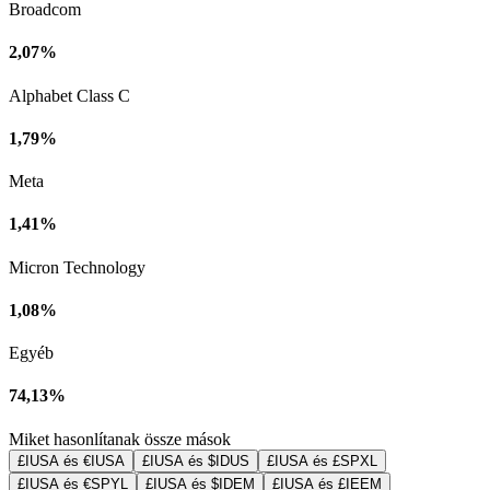
Broadcom
2,07%
Alphabet Class C
1,79%
Meta
1,41%
Micron Technology
1,08%
Egyéb
74,13%
Miket hasonlítanak össze mások
£IUSA és €IUSA
£IUSA és $IDUS
£IUSA és £SPXL
£IUSA és €SPYL
£IUSA és $IDEM
£IUSA és £IEEM