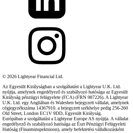
©
2026
Lightyear Financial Ltd.
Az Egyesült Királyságban a szolgáltatást a Lightyear U.K. Ltd.
nyújtja, amelynek engedélyező és szabályozó hatósága az Egyesült
Királyság pénzügyi felügyelete (FCA) (FRN 987226). A Lightyear
U.K. Ltd. egy Angliában és Walesben bejegyzett vállalat, amelynek
cégjegyzékszáma 14367910. a bejegyzett székhelye pedig 256-260
Old Street, London EC1V 9DD, Egyesült Királyság.
Európában a szolgáltatást a Lightyear Europe AS nyújtja. A vállalat
engedélyező és szabályozó hatósága az Észt Pénzügyi Felügyeleti
Hatóság (Finantsinspektsioon), amely befektetési vállalkozásként