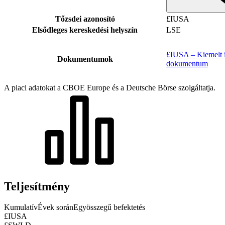
Tőzsdei azonosító
£IUSA
Elsődleges kereskedési helyszín
LSE
£IUSA – Kiemelt i
Dokumentumok
dokumentum
A piaci adatokat a CBOE Europe és a Deutsche Börse szolgáltatja.
Teljesítmény
Kumulatív
Évek során
Egyösszegű befektetés
£IUSA