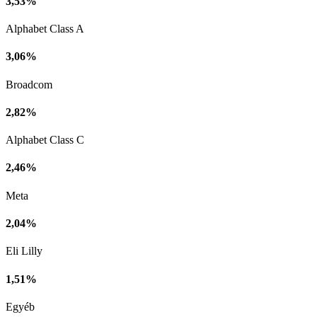
3,53%
Alphabet Class A
3,06%
Broadcom
2,82%
Alphabet Class C
2,46%
Meta
2,04%
Eli Lilly
1,51%
Egyéb