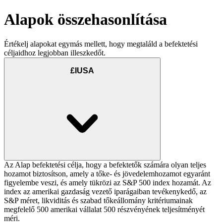
Alapok összehasonlítása
Értékelj alapokat egymás mellett, hogy megtaláld a befektetési
céljaidhoz legjobban illeszkedőt.
£IUSA
Az Alap befektetési célja, hogy a befektetők számára olyan teljes
hozamot biztosítson, amely a tőke- és jövedelemhozamot egyaránt
figyelembe veszi, és amely tükrözi az S&P 500 index hozamát. Az
index az amerikai gazdaság vezető iparágaiban tevékenykedő, az
S&P méret, likviditás és szabad tőkeállomány kritériumainak
megfelelő 500 amerikai vállalat 500 részvényének teljesítményét
méri.