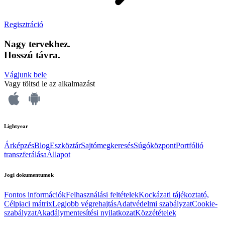
Regisztráció
Nagy tervekhez.
Hosszú távra.
Vágjunk bele
Vagy töltsd le az alkalmazást
Lightyear
Árképzés
Blog
Eszköztár
Sajtómegkeresés
Súgóközpont
Portfólió
transzferálása
Állapot
Jogi dokumentumok
Fontos információk
Felhasználási feltételek
Kockázati tájékoztató,
Célpiaci mátrix
Legjobb végrehajtás
Adatvédelmi szabályzat
Cookie-
szabályzat
Akadálymentesítési nyilatkozat
Közzétételek