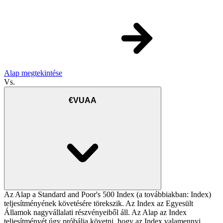
Alap megtekintése
Vs.
€VUAA
Az Alap a Standard and Poor's 500 Index (a továbbiakban: Index)
teljesítményének követésére törekszik. Az Index az Egyesült
Államok nagyvállalati részvényeiből áll. Az Alap az Index
teljesítményét úgy próbálja követni, hogy az Index valamennyi