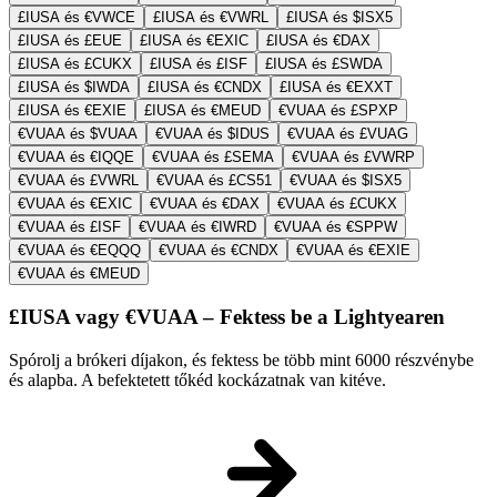
£IUSA és €VWCE
£IUSA és €VWRL
£IUSA és $ISX5
£IUSA és £EUE
£IUSA és €EXIC
£IUSA és €DAX
£IUSA és £CUKX
£IUSA és £ISF
£IUSA és £SWDA
£IUSA és $IWDA
£IUSA és €CNDX
£IUSA és €EXXT
£IUSA és €EXIE
£IUSA és €MEUD
€VUAA és £SPXP
€VUAA és $VUAA
€VUAA és $IDUS
€VUAA és £VUAG
€VUAA és €IQQE
€VUAA és £SEMA
€VUAA és £VWRP
€VUAA és £VWRL
€VUAA és £CS51
€VUAA és $ISX5
€VUAA és €EXIC
€VUAA és €DAX
€VUAA és £CUKX
€VUAA és £ISF
€VUAA és €IWRD
€VUAA és €SPPW
€VUAA és €EQQQ
€VUAA és €CNDX
€VUAA és €EXIE
€VUAA és €MEUD
£IUSA vagy €VUAA – Fektess be a Lightyearen
Spórolj a brókeri díjakon, és fektess be több mint 6000 részvénybe
és alapba. A befektetett tőkéd kockázatnak van kitéve.