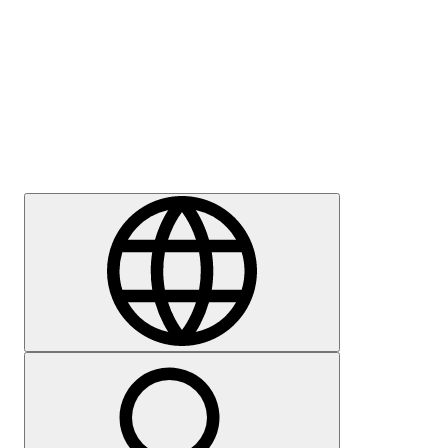
Sajtómegkeresés
Karrier