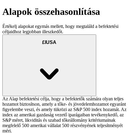
Alapok összehasonlítása
Értékelj alapokat egymás mellett, hogy megtaláld a befektetési
céljaidhoz legjobban illeszkedőt.
£IUSA
Az Alap befektetési célja, hogy a befektetők számára olyan teljes
hozamot biztosítson, amely a tőke- és jövedelemhozamot egyaránt
figyelembe veszi, és amely tükrözi az S&P 500 index hozamát. Az
index az amerikai gazdaság vezető iparágaiban tevékenykedő, az
S&P méret, likviditás és szabad tőkeállomány kritériumainak
megfelelő 500 amerikai vállalat 500 részvényének teljesítményét
méri.