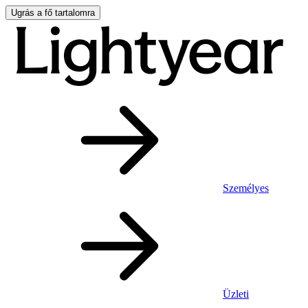
Ugrás a fő tartalomra
Személyes
Üzleti