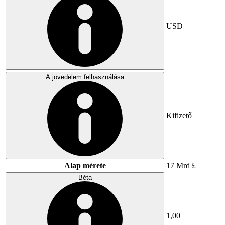
USD
A jövedelem felhasználása
Kifizető
Alap mérete
17 Mrd £
Béta
1,00