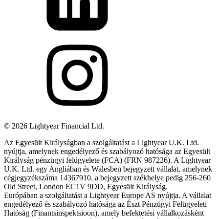
©
2026
Lightyear Financial Ltd.
Az Egyesült Királyságban a szolgáltatást a Lightyear U.K. Ltd.
nyújtja, amelynek engedélyező és szabályozó hatósága az Egyesült
Királyság pénzügyi felügyelete (FCA) (FRN 987226). A Lightyear
U.K. Ltd. egy Angliában és Walesben bejegyzett vállalat, amelynek
cégjegyzékszáma 14367910. a bejegyzett székhelye pedig 256-260
Old Street, London EC1V 9DD, Egyesült Királyság.
Európában a szolgáltatást a Lightyear Europe AS nyújtja. A vállalat
engedélyező és szabályozó hatósága az Észt Pénzügyi Felügyeleti
Hatóság (Finantsinspektsioon), amely befektetési vállalkozásként