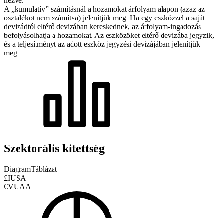
nézve.
A „kumulatív” számításnál a hozamokat árfolyam alapon (azaz az
osztalékot nem számítva) jelenítjük meg. Ha egy eszközzel a saját
devizádtól eltérő devizában kereskednek, az árfolyam-ingadozás
befolyásolhatja a hozamokat.
Az eszközöket eltérő devizába jegyzik,
és a teljesítményt az adott eszköz jegyzési devizájában jelenítjük
meg
Szektorális kitettség
Diagram
Táblázat
£IUSA
€VUAA