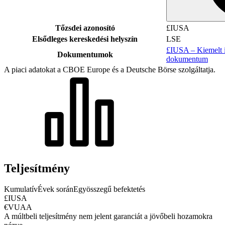
Tőzsdei azonosító
£IUSA
Elsődleges kereskedési helyszín
LSE
£IUSA – Kiemelt i
Dokumentumok
dokumentum
A piaci adatokat a CBOE Europe és a Deutsche Börse szolgáltatja.
Teljesítmény
Kumulatív
Évek során
Egyösszegű befektetés
£IUSA
€VUAA
A múltbeli teljesítmény nem jelent garanciát a jövőbeli hozamokra