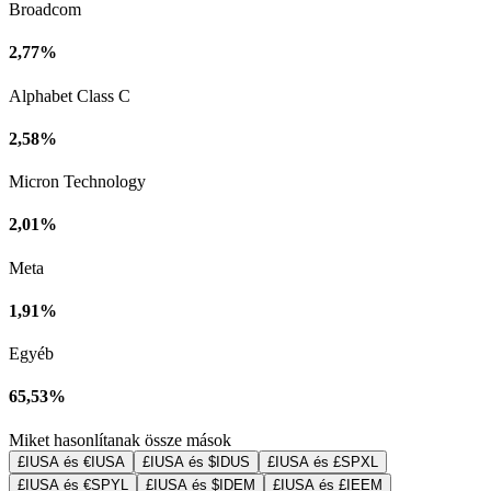
Broadcom
2,77%
Alphabet Class C
2,58%
Micron Technology
2,01%
Meta
1,91%
Egyéb
65,53%
Miket hasonlítanak össze mások
£IUSA és €IUSA
£IUSA és $IDUS
£IUSA és £SPXL
£IUSA és €SPYL
£IUSA és $IDEM
£IUSA és £IEEM