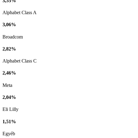
3,53%
Alphabet Class A
3,06%
Broadcom
2,82%
Alphabet Class C
2,46%
Meta
2,04%
Eli Lilly
1,51%
Egyéb