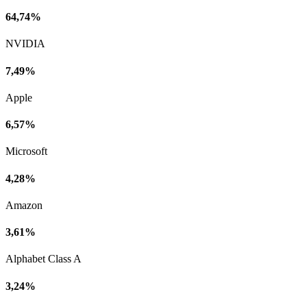
64,74%
NVIDIA
7,49%
Apple
6,57%
Microsoft
4,28%
Amazon
3,61%
Alphabet Class A
3,24%