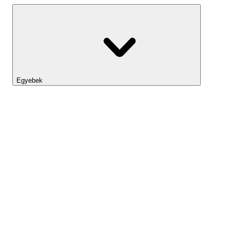
Egyebek
Lightyear AI
Eszköztár