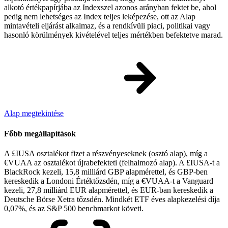
alkotó értékpapírjába az Indexszel azonos arányban fektet be, ahol
pedig nem lehetséges az Index teljes leképezése, ott az Alap
mintavételi eljárást alkalmaz, és a rendkívüli piaci, politikai vagy
hasonló körülmények kivételével teljes mértékben befektetve marad.
Alap megtekintése
Főbb megállapítások
A £IUSA osztalékot fizet a részvényeseknek (osztó alap), míg a
€VUAA az osztalékot újrabefekteti (felhalmozó alap). A £IUSA-t a
BlackRock kezeli, 15,8 milliárd GBP alapmérettel, és GBP-ben
kereskedik a Londoni Értéktőzsdén, míg a €VUAA-t a Vanguard
kezeli, 27,8 milliárd EUR alapmérettel, és EUR-ban kereskedik a
Deutsche Börse Xetra tőzsdén. Mindkét ETF éves alapkezelési díja
0,07%, és az S&P 500 benchmarkot követi.