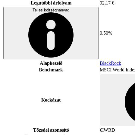
Legutóbbi árfolyam
92,17 €
Teljes költséghányad
0,50%
Alapkezelő
BlackRock
Benchmark
MSCI World Inde
Kockázat
Tőzsdei azonosító
€IWRD