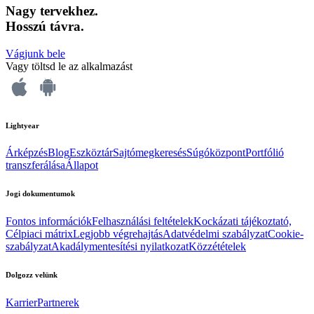
Nagy tervekhez.
Hosszú távra.
Vágjunk bele
Vagy töltsd le az alkalmazást
Lightyear
Árképzés
Blog
Eszköztár
Sajtómegkeresés
Súgóközpont
Portfólió
transzferálása
Állapot
Jogi dokumentumok
Fontos információk
Felhasználási feltételek
Kockázati tájékoztató,
Célpiaci mátrix
Legjobb végrehajtás
Adatvédelmi szabályzat
Cookie-
szabályzat
Akadálymentesítési nyilatkozat
Közzétételek
Dolgozz velünk
Karrier
Partnerek