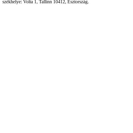
székhelye: Volta 1, Tallinn 10412, Észtország.