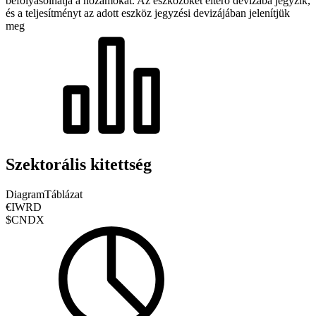
befolyásolhatja a hozamokat.
Az eszközöket eltérő devizába jegyzik,
és a teljesítményt az adott eszköz jegyzési devizájában jelenítjük
meg
Szektorális kitettség
Diagram
Táblázat
€IWRD
$CNDX