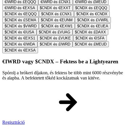
€IWRD és £EQQQ
€IWRD és £CNX1
€IWRD és £MEUD
€IWRD és €EXSA
$CNDX és €EXXT
$CNDX és £EQQQ
$CNDX és €EQQQ
$CNDX és £CNX1
$CNDX és €CNDX
$CNDX és £SEMA
$CNDX és €EUNM
$CNDX és £VWRL
$CNDX és $VWRD
$CNDX és €EXW1
$CNDX és €EUEA
$CNDX és €IUSA
$CNDX és £VUAG
$CNDX és £DAXX
$CNDX és €EXS1
$CNDX és £VUKE
$CNDX és €ISFA
$CNDX és €IWDA
$CNDX és £IWRD
$CNDX és £MEUD
$CNDX és €EXSA
€IWRD vagy $CNDX – Fektess be a Lightyearen
Spórolj a brókeri díjakon, és fektess be több mint 6000 részvénybe
és alapba. A befektetett tőkéd kockázatnak van kitéve.
Regisztráció