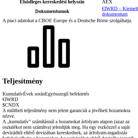
Elsődleges kereskedési helyszín
AEX
€IWRD – Kiemelt 
Dokumentumok
dokumentum
A piaci adatokat a CBOE Europe és a Deutsche Börse szolgáltatja.
Teljesítmény
Kumulatív
Évek során
Egyösszegű befektetés
€IWRD
$CNDX
A múltbeli teljesítmény nem jelent garanciát a jövőbeli hozamokra
nézve.
A „kumulatív” számításnál a hozamokat árfolyam alapon (azaz az
osztalékot nem számítva) jelenítjük meg. Ha egy eszközzel a saját
devizádtól eltérő devizában kereskednek, az árfolyam-ingadozás