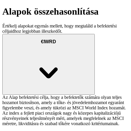
Alapok összehasonlítása
Értékelj alapokat egymás mellett, hogy megtaláld a befektetési
céljaidhoz legjobban illeszkedőt.
€IWRD
Az Alap befektetési célja, hogy a befektetők számára olyan teljes
hozamot biztosítson, amely a tőke- és jövedelemhozamot egyaránt
figyelembe veszi, és amely tükrözi az MSCI World Index hozamát.
Az index a fejlett piaci országok nagy és közepes kapitalizációjú
részvényeinek teljesítményét méri, amelyek megfelelnek az MSCI
méretre, likviditásra és szabad tőkére vonatkozó kritériumainak.