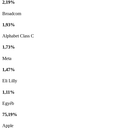
2,19%
Broadcom
1,93%
Alphabet Class C
1,73%
Meta
1,47%
Eli Lilly
1,11%
Egyéb
75,19%
Apple