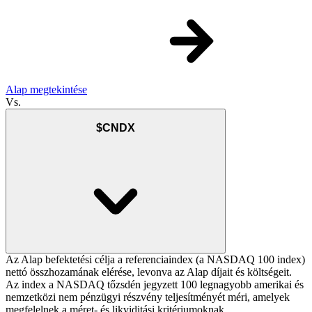
Alap megtekintése
Vs.
$CNDX
Az Alap befektetési célja a referenciaindex (a NASDAQ 100 index)
nettó összhozamának elérése, levonva az Alap díjait és költségeit.
Az index a NASDAQ tőzsdén jegyzett 100 legnagyobb amerikai és
nemzetközi nem pénzügyi részvény teljesítményét méri, amelyek
megfelelnek a méret- és likviditási kritériumoknak.