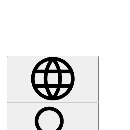
Sajtómegkeresés
Karrier