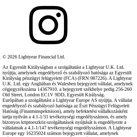
©
2026
Lightyear Financial Ltd.
Az Egyesült Királyságban a szolgáltatást a Lightyear U.K. Ltd.
nyújtja, amelynek engedélyező és szabályozó hatósága az Egyesült
Királyság pénzügyi felügyelete (FCA) (FRN 987226). A Lightyear
U.K. Ltd. egy Angliában és Walesben bejegyzett vállalat, amelynek
cégjegyzékszáma 14367910. a bejegyzett székhelye pedig 256-260
Old Street, London EC1V 9DD, Egyesült Királyság.
Európában a szolgáltatást a Lightyear Europe AS nyújtja. A vállalat
engedélyező és szabályozó hatósága az Észt Pénzügyi Felügyeleti
Hatóság (Finantsinspektsioon), amely befektetési vállalkozásként
tartja nyilván a 4.1-1/31 tevékenységi engedélyszámon, és amely
bizonyos kriptoeszköz-szolgáltatások nyújtását is engedélyezte a
vállalatnak a 4.1-1/147 tevékenységi engedélyszámon. A Lightyear
Europe egy 16235024 számon bejegyzett vállalat, amelynek