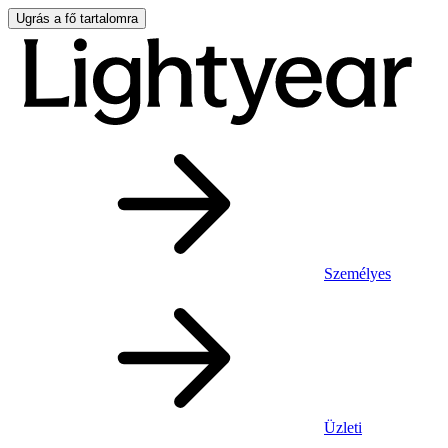
Ugrás a fő tartalomra
Személyes
Üzleti