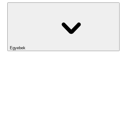
Egyebek
Lightyear AI
Eszköztár