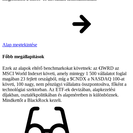
Alap megtekintése
Főbb megállapítások
Ezek az alapok eltérő benchmarkokat követnek: az €IWRD az
MSCI World Indexet követi, amely mintegy 1 500 vállalatot foglal
magában 23 fejlett országból, míg a $CNDX a NASDAQ 100-at
követi, 100 nagy, nem pénzügyi vállalatra összpontosítva, főként a
technológiai szektorban. Az ETF-ek devizában, alapkezelési
díjakban, osztalékpolitikában és alapméretben is különböznek.
Mindkettőt a BlackRock kezeli.