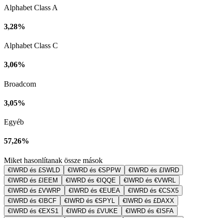
Alphabet Class A
3,28%
Alphabet Class C
3,06%
Broadcom
3,05%
Egyéb
57,26%
Miket hasonlítanak össze mások
€IWRD és £SWLD
€IWRD és €SPPW
€IWRD és £IWRD
€IWRD és £IEEM
€IWRD és €IQQE
€IWRD és €VWRL
€IWRD és £VWRP
€IWRD és €EUEA
€IWRD és €CSX5
€IWRD és €IBCF
€IWRD és €SPYL
€IWRD és £DAXX
€IWRD és €EXS1
€IWRD és £VUKE
€IWRD és €ISFA