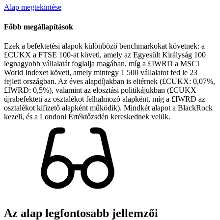
Alap megtekintése
Főbb megállapítások
Ezek a befektetési alapok különböző benchmarkokat követnek: a
£CUKX a FTSE 100-at követi, amely az Egyesült Királyság 100
legnagyobb vállalatát foglalja magában, míg a £IWRD a MSCI
World Indexet követi, amely mintegy 1 500 vállalatot fed le 23
fejlett országban. Az éves alapdíjakban is eltérnek (£CUKX: 0,07%,
£IWRD: 0,5%), valamint az elosztási politikájukban (£CUKX
újrabefekteti az osztalékot felhalmozó alapként, míg a £IWRD az
osztalékot kifizető alapként működik). Mindkét alapot a BlackRock
kezeli, és a Londoni Értéktőzsdén kereskednek velük.
Az alap legfontosabb jellemzői