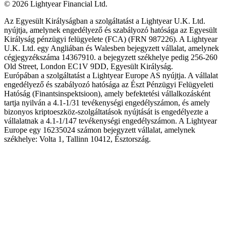
©
2026
Lightyear Financial Ltd.
Az Egyesült Királyságban a szolgáltatást a Lightyear U.K. Ltd.
nyújtja, amelynek engedélyező és szabályozó hatósága az Egyesült
Királyság pénzügyi felügyelete (FCA) (FRN 987226). A Lightyear
U.K. Ltd. egy Angliában és Walesben bejegyzett vállalat, amelynek
cégjegyzékszáma 14367910. a bejegyzett székhelye pedig 256-260
Old Street, London EC1V 9DD, Egyesült Királyság.
Európában a szolgáltatást a Lightyear Europe AS nyújtja. A vállalat
engedélyező és szabályozó hatósága az Észt Pénzügyi Felügyeleti
Hatóság (Finantsinspektsioon), amely befektetési vállalkozásként
tartja nyilván a 4.1-1/31 tevékenységi engedélyszámon, és amely
bizonyos kriptoeszköz-szolgáltatások nyújtását is engedélyezte a
vállalatnak a 4.1-1/147 tevékenységi engedélyszámon. A Lightyear
Europe egy 16235024 számon bejegyzett vállalat, amelynek
székhelye: Volta 1, Tallinn 10412, Észtország.