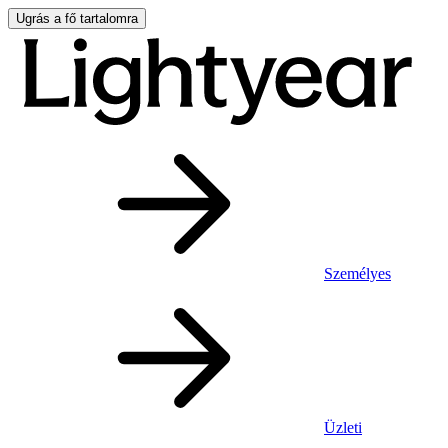
Ugrás a fő tartalomra
Személyes
Üzleti