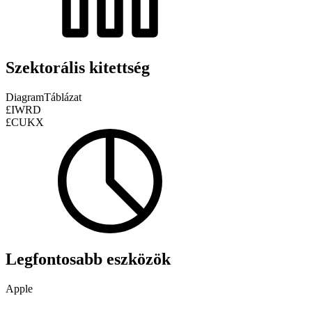
Szektorális kitettség
Diagram
Táblázat
£IWRD
£CUKX
Legfontosabb eszközök
Apple