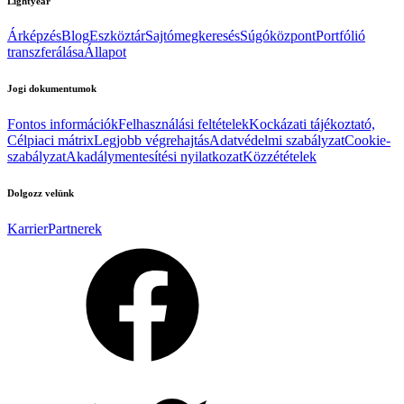
Lightyear
Árképzés
Blog
Eszköztár
Sajtómegkeresés
Súgóközpont
Portfólió
transzferálása
Állapot
Jogi dokumentumok
Fontos információk
Felhasználási feltételek
Kockázati tájékoztató,
Célpiaci mátrix
Legjobb végrehajtás
Adatvédelmi szabályzat
Cookie-
szabályzat
Akadálymentesítési nyilatkozat
Közzétételek
Dolgozz velünk
Karrier
Partnerek