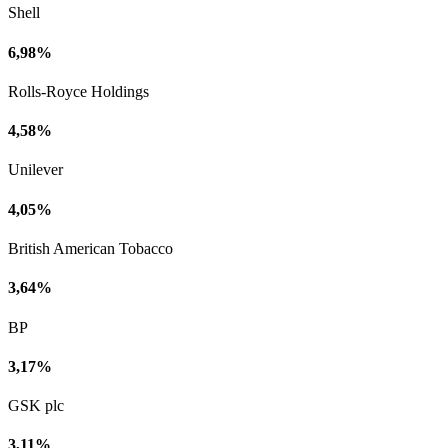
Shell
6,98%
Rolls-Royce Holdings
4,58%
Unilever
4,05%
British American Tobacco
3,64%
BP
3,17%
GSK plc
3,11%