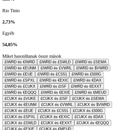
Rio Tinto
2,73%
Egyéb
54,05%
Miket hasonlítanak össze mások
£IWRD és €IWRD
£IWRD és £SWLD
£IWRD és £SEMA
£IWRD és €EUNM
£IWRD és £VWRL
£IWRD és $VWRD
£IWRD és £EUE
£IWRD és £CS51
£IWRD és £500G
£IWRD és £SPXL
£IWRD és €EXIC
£IWRD és €DAX
£IWRD és £CUKX
£IWRD és £ISF
£IWRD és €EXXT
£IWRD és €EQQQ
£IWRD és €EXIE
£IWRD és €MEUD
£CUKX és £VUKE
£CUKX és £ISF
£CUKX és £SEMA
£CUKX és €EUNM
£CUKX és £VWRL
£CUKX és $VWRD
£CUKX és £EUE
£CUKX és £CS51
£CUKX és £500G
£CUKX és £SPXL
£CUKX és €EXIC
£CUKX és €DAX
£CUKX és £SWLD
£CUKX és €EXXT
£CUKX és €EQQQ
£CUKX és €EXIE
£CUKX és €MEUD