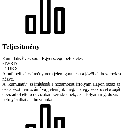
Teljesítmény
Kumulatív
Évek során
Egyösszegű befektetés
£IWRD
£CUKX
A múltbeli teljesítmény nem jelent garanciát a jövőbeli hozamokra
nézve.
A „kumulatív” számításnál a hozamokat árfolyam alapon (azaz az
osztalékot nem számítva) jelenítjük meg. Ha egy eszközzel a saját
devizádtól eltérő devizában kereskednek, az árfolyam-ingadozás
befolyásolhatja a hozamokat.