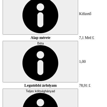
Kifizető
Alap mérete
7,1 Mrd £
Béta
1,00
Legutóbbi árfolyam
78,91 £
Teljes költséghányad