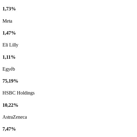
1,73%
Meta
1,47%
Eli Lilly
1,11%
Egyéb
75,19%
HSBC Holdings
10,22%
AstraZeneca
7,47%