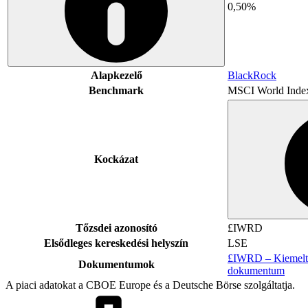
0,50%
Alapkezelő
BlackRock
Benchmark
MSCI World Inde
Kockázat
Tőzsdei azonosító
£IWRD
Elsődleges kereskedési helyszín
LSE
£IWRD – Kiemelt 
Dokumentumok
dokumentum
A piaci adatokat a CBOE Europe és a Deutsche Börse szolgáltatja.