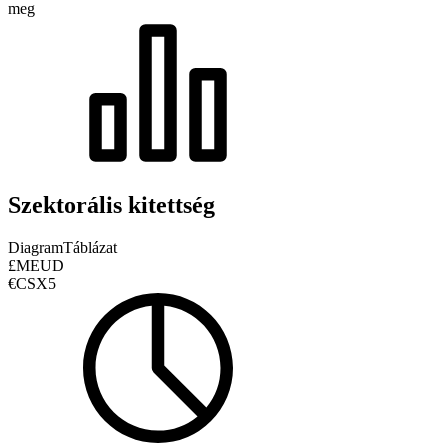
meg
Szektorális kitettség
Diagram
Táblázat
£MEUD
€CSX5