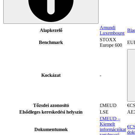
Amundi
Alapkezelő
Bla
Luxembourg
STOXX
Benchmark
EU
Europe 600
Kockázat
-
Tőzsdei azonosító
£MEUD
€C
Elsődleges kereskedési helyszín
LSE
AE
£MEUD –
Kiemelt
€CS
Dokumentumok
információkat
dok
tartalmazó