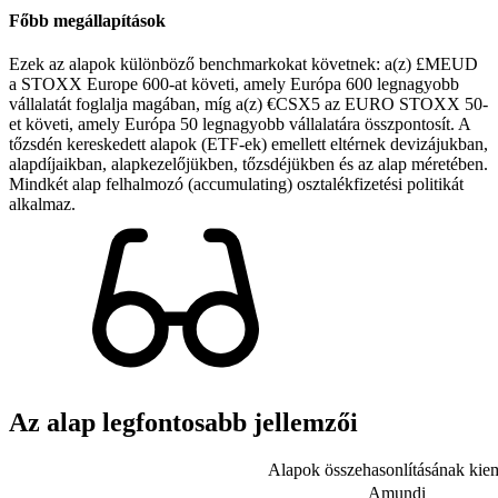
Főbb megállapítások
Ezek az alapok különböző benchmarkokat követnek: a(z) £MEUD
a STOXX Europe 600-at követi, amely Európa 600 legnagyobb
vállalatát foglalja magában, míg a(z) €CSX5 az EURO STOXX 50-
et követi, amely Európa 50 legnagyobb vállalatára összpontosít. A
tőzsdén kereskedett alapok (ETF-ek) emellett eltérnek devizájukban,
alapdíjaikban, alapkezelőjükben, tőzsdéjükben és az alap méretében.
Mindkét alap felhalmozó (accumulating) osztalékfizetési politikát
alkalmaz.
Az alap legfontosabb jellemzői
Alapok összehasonlításának kiem
Amundi