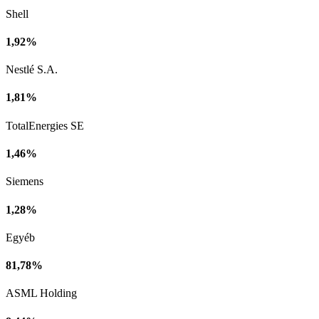
Shell
1,92%
Nestlé S.A.
1,81%
TotalEnergies SE
1,46%
Siemens
1,28%
Egyéb
81,78%
ASML Holding