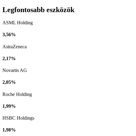
Legfontosabb eszközök
ASML Holding
3,56%
AstraZeneca
2,17%
Novartis AG
2,05%
Roche Holding
1,99%
HSBC Holdings
1,98%