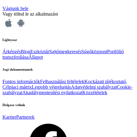
Vágjunk bele
Vagy töltsd le az alkalmazást
Lightyear
Árképzés
Blog
Eszköztár
Sajtómegkeresés
Súgóközpont
Portfólió
transzferálása
Állapot
Jogi dokumentumok
Fontos információk
Felhasználási feltételek
Kockázati tájékoztató,
Célpiaci mátrix
Legjobb végrehajtás
Adatvédelmi szabályzat
Cookie-
szabályzat
Akadálymentesítési nyilatkozat
Közzétételek
Dolgozz velünk
Karrier
Partnerek