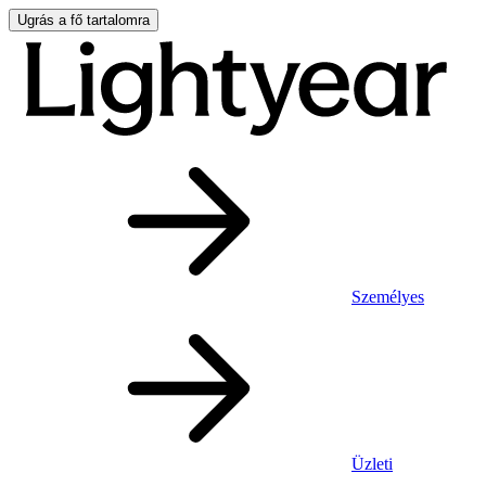
Ugrás a fő tartalomra
Személyes
Üzleti