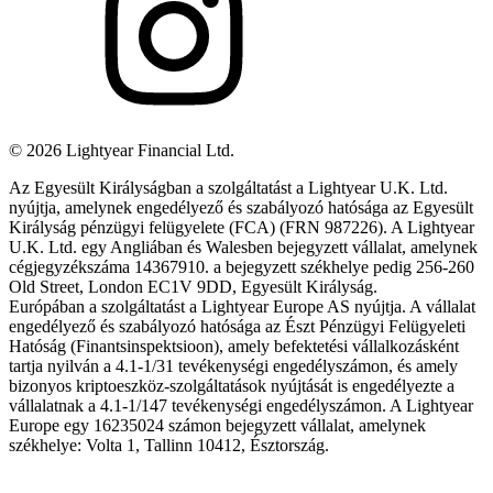
©
2026
Lightyear Financial Ltd.
Az Egyesült Királyságban a szolgáltatást a Lightyear U.K. Ltd.
nyújtja, amelynek engedélyező és szabályozó hatósága az Egyesült
Királyság pénzügyi felügyelete (FCA) (FRN 987226). A Lightyear
U.K. Ltd. egy Angliában és Walesben bejegyzett vállalat, amelynek
cégjegyzékszáma 14367910. a bejegyzett székhelye pedig 256-260
Old Street, London EC1V 9DD, Egyesült Királyság.
Európában a szolgáltatást a Lightyear Europe AS nyújtja. A vállalat
engedélyező és szabályozó hatósága az Észt Pénzügyi Felügyeleti
Hatóság (Finantsinspektsioon), amely befektetési vállalkozásként
tartja nyilván a 4.1-1/31 tevékenységi engedélyszámon, és amely
bizonyos kriptoeszköz-szolgáltatások nyújtását is engedélyezte a
vállalatnak a 4.1-1/147 tevékenységi engedélyszámon. A Lightyear
Europe egy 16235024 számon bejegyzett vállalat, amelynek
székhelye: Volta 1, Tallinn 10412, Észtország.