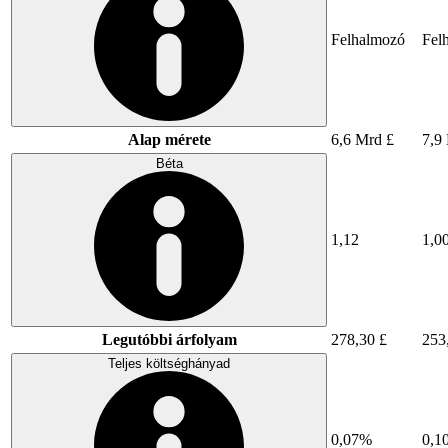
Felhalmozó
Fel
Alap mérete
6,6 Mrd £
7,9
Béta
1,12
1,0
Legutóbbi árfolyam
278,30 £
253
Teljes költséghányad
0,07%
0,1