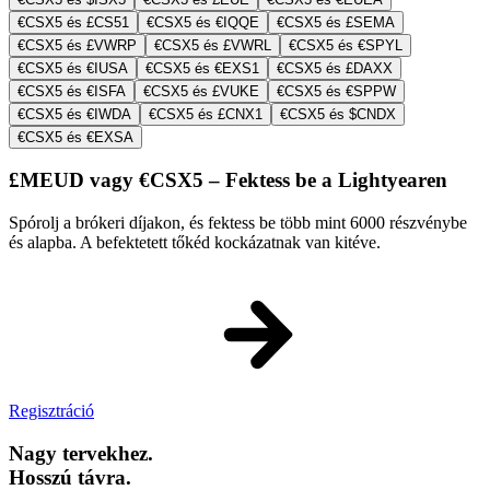
€CSX5 és £CS51
€CSX5 és €IQQE
€CSX5 és £SEMA
€CSX5 és £VWRP
€CSX5 és £VWRL
€CSX5 és €SPYL
€CSX5 és €IUSA
€CSX5 és €EXS1
€CSX5 és £DAXX
€CSX5 és €ISFA
€CSX5 és £VUKE
€CSX5 és €SPPW
€CSX5 és €IWDA
€CSX5 és £CNX1
€CSX5 és $CNDX
€CSX5 és €EXSA
£MEUD vagy €CSX5 – Fektess be a Lightyearen
Spórolj a brókeri díjakon, és fektess be több mint 6000 részvénybe
és alapba. A befektetett tőkéd kockázatnak van kitéve.
Regisztráció
Nagy tervekhez.
Hosszú távra.