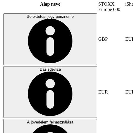
Alap neve
STOXX
iSh
Europe 600
Befektetési jegy pénzneme
GBP
EU
Bázisdeviza
EUR
EU
A jövedelem felhasználása