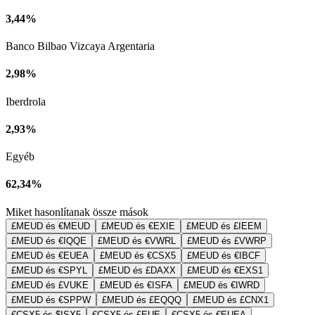
3,44%
Banco Bilbao Vizcaya Argentaria
2,98%
Iberdrola
2,93%
Egyéb
62,34%
Miket hasonlítanak össze mások
£MEUD és €MEUD
£MEUD és €EXIE
£MEUD és £IEEM
£MEUD és €IQQE
£MEUD és €VWRL
£MEUD és £VWRP
£MEUD és €EUEA
£MEUD és €CSX5
£MEUD és €IBCF
£MEUD és €SPYL
£MEUD és £DAXX
£MEUD és €EXS1
£MEUD és £VUKE
£MEUD és €ISFA
£MEUD és €IWRD
£MEUD és €SPPW
£MEUD és £EQQQ
£MEUD és £CNX1
€CSX5 és $ISX5
€CSX5 és £EUE
€CSX5 és €EUEA