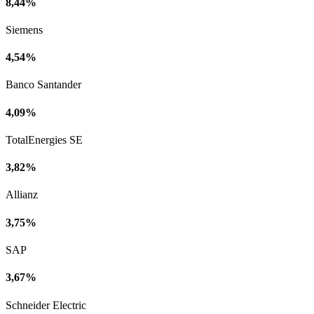
8,44%
Siemens
4,54%
Banco Santander
4,09%
TotalEnergies SE
3,82%
Allianz
3,75%
SAP
3,67%
Schneider Electric