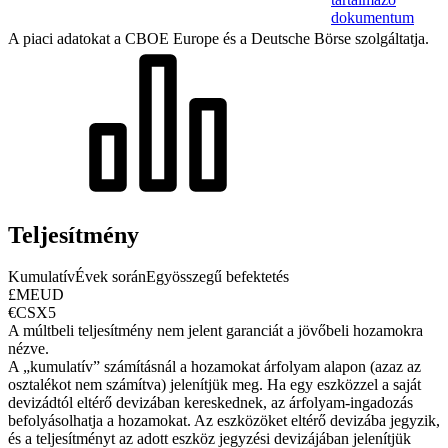
dokumentum
A piaci adatokat a CBOE Europe és a Deutsche Börse szolgáltatja.
Teljesítmény
Kumulatív
Évek során
Egyösszegű befektetés
£MEUD
€CSX5
A múltbeli teljesítmény nem jelent garanciát a jövőbeli hozamokra
nézve.
A „kumulatív” számításnál a hozamokat árfolyam alapon (azaz az
osztalékot nem számítva) jelenítjük meg. Ha egy eszközzel a saját
devizádtól eltérő devizában kereskednek, az árfolyam-ingadozás
befolyásolhatja a hozamokat.
Az eszközöket eltérő devizába jegyzik,
és a teljesítményt az adott eszköz jegyzési devizájában jelenítjük