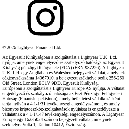
©
2026
Lightyear Financial Ltd.
Az Egyesült Királyságban a szolgáltatást a Lightyear U.K. Ltd.
nyújtja, amelynek engedélyező és szabályozó hatósága az Egyesült
Királyság pénzügyi felügyelete (FCA) (FRN 987226). A Lightyear
U.K. Ltd. egy Angliában és Walesben bejegyzett vállalat, amelynek
cégjegyzékszáma 14367910. a bejegyzett székhelye pedig 256-260
Old Street, London EC1V 9DD, Egyesült Királyság.
Európában a szolgáltatást a Lightyear Europe AS nyújtja. A vállalat
engedélyező és szabályozó hatósága az Észt Pénzügyi Felügyeleti
Hatóság (Finantsinspektsioon), amely befektetési vállalkozásként
tartja nyilván a 4.1-1/31 tevékenységi engedélyszámon, és amely
bizonyos kriptoeszköz-szolgáltatások nyújtását is engedélyezte a
vállalatnak a 4.1-1/147 tevékenységi engedélyszámon. A Lightyear
Europe egy 16235024 számon bejegyzett vállalat, amelynek
székhelye: Volta 1, Tallinn 10412, Észtország.