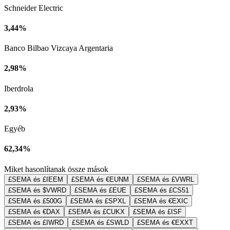
Schneider Electric
3,44%
Banco Bilbao Vizcaya Argentaria
2,98%
Iberdrola
2,93%
Egyéb
62,34%
Miket hasonlítanak össze mások
£SEMA és £IEEM
£SEMA és €EUNM
£SEMA és £VWRL
£SEMA és $VWRD
£SEMA és £EUE
£SEMA és £CS51
£SEMA és £500G
£SEMA és £SPXL
£SEMA és €EXIC
£SEMA és €DAX
£SEMA és £CUKX
£SEMA és £ISF
£SEMA és £IWRD
£SEMA és £SWLD
£SEMA és €EXXT