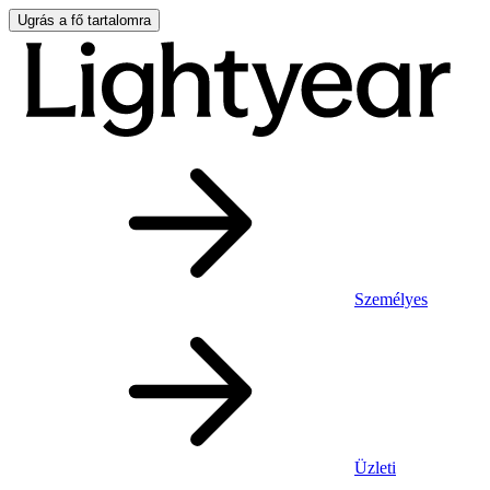
Ugrás a fő tartalomra
Személyes
Üzleti