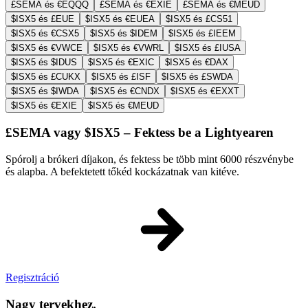
£SEMA és €EQQQ
£SEMA és €EXIE
£SEMA és €MEUD
$ISX5 és £EUE
$ISX5 és €EUEA
$ISX5 és £CS51
$ISX5 és €CSX5
$ISX5 és $IDEM
$ISX5 és £IEEM
$ISX5 és €VWCE
$ISX5 és €VWRL
$ISX5 és £IUSA
$ISX5 és $IDUS
$ISX5 és €EXIC
$ISX5 és €DAX
$ISX5 és £CUKX
$ISX5 és £ISF
$ISX5 és £SWDA
$ISX5 és $IWDA
$ISX5 és €CNDX
$ISX5 és €EXXT
$ISX5 és €EXIE
$ISX5 és €MEUD
£SEMA vagy $ISX5 – Fektess be a Lightyearen
Spórolj a brókeri díjakon, és fektess be több mint 6000 részvénybe
és alapba. A befektetett tőkéd kockázatnak van kitéve.
Regisztráció
Nagy tervekhez.