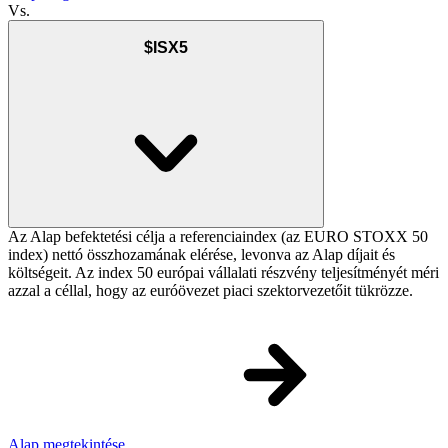
Vs.
$ISX5
Az Alap befektetési célja a referenciaindex (az EURO STOXX 50
index) nettó összhozamának elérése, levonva az Alap díjait és
költségeit. Az index 50 európai vállalati részvény teljesítményét méri
azzal a céllal, hogy az euróövezet piaci szektorvezetőit tükrözze.
Alap megtekintése