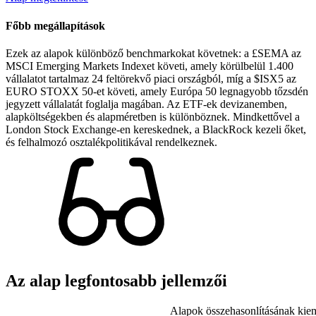
Főbb megállapítások
Ezek az alapok különböző benchmarkokat követnek: a £SEMA az
MSCI Emerging Markets Indexet követi, amely körülbelül 1.400
vállalatot tartalmaz 24 feltörekvő piaci országból, míg a $ISX5 az
EURO STOXX 50-et követi, amely Európa 50 legnagyobb tőzsdén
jegyzett vállalatát foglalja magában. Az ETF-ek devizanemben,
alapköltségekben és alapméretben is különböznek. Mindkettővel a
London Stock Exchange-en kereskednek, a BlackRock kezeli őket,
és felhalmozó osztalékpolitikával rendelkeznek.
Az alap legfontosabb jellemzői
Alapok összehasonlításának kiem