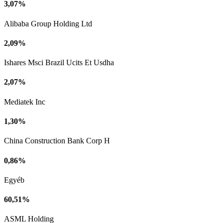
3,07%
Alibaba Group Holding Ltd
2,09%
Ishares Msci Brazil Ucits Et Usdha
2,07%
Mediatek Inc
1,30%
China Construction Bank Corp H
0,86%
Egyéb
60,51%
ASML Holding