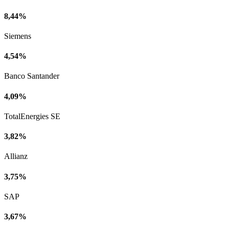
8,44%
Siemens
4,54%
Banco Santander
4,09%
TotalEnergies SE
3,82%
Allianz
3,75%
SAP
3,67%