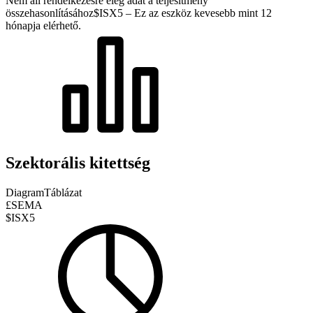
Nem áll rendelkezésre elég adat a teljesítmény
összehasonlításához
$ISX5 – Ez az eszköz kevesebb mint 12
hónapja elérhető.
Szektorális kitettség
Diagram
Táblázat
£SEMA
$ISX5