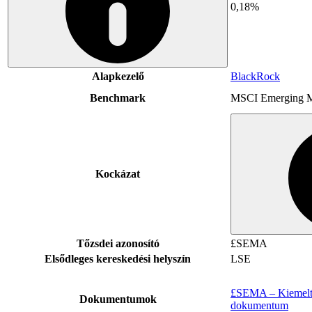
0,18%
Alapkezelő
BlackRock
Benchmark
MSCI Emerging M
Kockázat
Tőzsdei azonosító
£SEMA
Elsődleges kereskedési helyszín
LSE
£SEMA – Kiemelt 
Dokumentumok
dokumentum