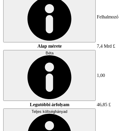
Felhalmozó
Alap mérete
7,4 Mrd £
Béta
1,00
Legutóbbi árfolyam
46,85 £
Teljes költséghányad