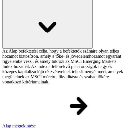
Az Alap befektetési célja, hogy a befektetők számára olyan teljes
hozamot biztosítson, amely a tőke- és jövedelemhozamot egyaránt
figyelembe veszi, és amely tükrözi az MSCI Emerging Markets
Index hozamát. Az index a feltörekvő piaci országok nagy és
közepes kapitalizációjú részvényeinek teljesítményét méri, amelyek
megfelelnek az MSCI méretre, likviditásra és szabad tőkére
vonatkozó kritériumainak.
Alap megtekintése