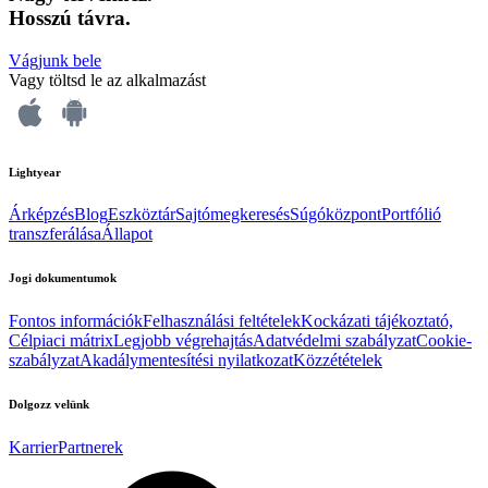
Hosszú távra.
Vágjunk bele
Vagy töltsd le az alkalmazást
Lightyear
Árképzés
Blog
Eszköztár
Sajtómegkeresés
Súgóközpont
Portfólió
transzferálása
Állapot
Jogi dokumentumok
Fontos információk
Felhasználási feltételek
Kockázati tájékoztató,
Célpiaci mátrix
Legjobb végrehajtás
Adatvédelmi szabályzat
Cookie-
szabályzat
Akadálymentesítési nyilatkozat
Közzétételek
Dolgozz velünk
Karrier
Partnerek