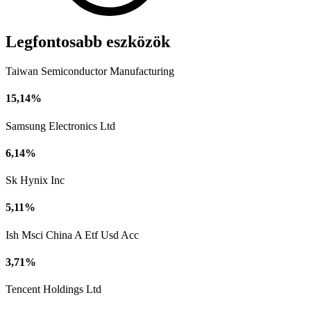
Legfontosabb eszközök
Taiwan Semiconductor Manufacturing
15,14%
Samsung Electronics Ltd
6,14%
Sk Hynix Inc
5,11%
Ish Msci China A Etf Usd Acc
3,71%
Tencent Holdings Ltd