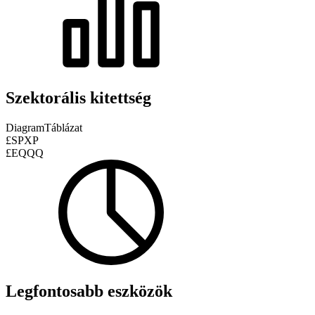
Szektorális kitettség
Diagram
Táblázat
£SPXP
£EQQQ
Legfontosabb eszközök