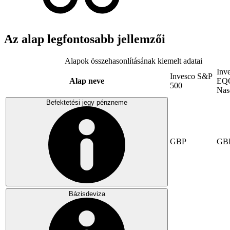
Az alap legfontosabb jellemzői
Alapok összehasonlításának kiemelt adatai
Inv
Invesco S&P
Alap neve
EQ
500
Nas
Befektetési jegy pénzneme
GBP
GB
Bázisdeviza