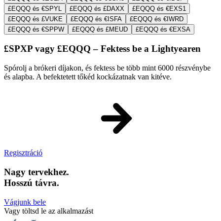
£EQQQ és €SPYL
£EQQQ és £DAXX
£EQQQ és €EXS1
£EQQQ és £VUKE
£EQQQ és €ISFA
£EQQQ és €IWRD
£EQQQ és €SPPW
£EQQQ és £MEUD
£EQQQ és €EXSA
£SPXP vagy £EQQQ – Fektess be a Lightyearen
Spórolj a brókeri díjakon, és fektess be több mint 6000 részvénybe
és alapba. A befektetett tőkéd kockázatnak van kitéve.
Regisztráció
Nagy tervekhez.
Hosszú távra.
Vágjunk bele
Vagy töltsd le az alkalmazást