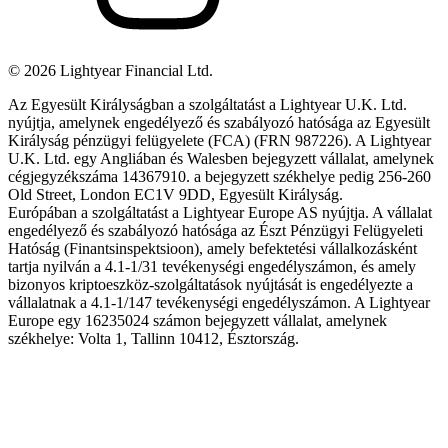
©
2026
Lightyear Financial Ltd.
Az Egyesült Királyságban a szolgáltatást a Lightyear U.K. Ltd.
nyújtja, amelynek engedélyező és szabályozó hatósága az Egyesült
Királyság pénzügyi felügyelete (FCA) (FRN 987226). A Lightyear
U.K. Ltd. egy Angliában és Walesben bejegyzett vállalat, amelynek
cégjegyzékszáma 14367910. a bejegyzett székhelye pedig 256-260
Old Street, London EC1V 9DD, Egyesült Királyság.
Európában a szolgáltatást a Lightyear Europe AS nyújtja. A vállalat
engedélyező és szabályozó hatósága az Észt Pénzügyi Felügyeleti
Hatóság (Finantsinspektsioon), amely befektetési vállalkozásként
tartja nyilván a 4.1-1/31 tevékenységi engedélyszámon, és amely
bizonyos kriptoeszköz-szolgáltatások nyújtását is engedélyezte a
vállalatnak a 4.1-1/147 tevékenységi engedélyszámon. A Lightyear
Europe egy 16235024 számon bejegyzett vállalat, amelynek
székhelye: Volta 1, Tallinn 10412, Észtország.