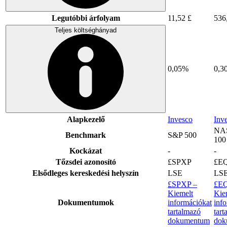
Legutóbbi árfolyam
11,52 £
536
Teljes költséghányad
0,05%
0,3
Alapkezelő
Invesco
Inv
NA
Benchmark
S&P 500
100
Kockázat
-
-
Tőzsdei azonosító
£SPXP
£E
Elsődleges kereskedési helyszín
LSE
LS
£SPXP –
£E
Kiemelt
Kie
Dokumentumok
információkat
inf
tartalmazó
tart
dokumentum
dok