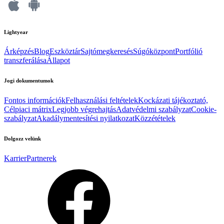
Lightyear
Árképzés
Blog
Eszköztár
Sajtómegkeresés
Súgóközpont
Portfólió
transzferálása
Állapot
Jogi dokumentumok
Fontos információk
Felhasználási feltételek
Kockázati tájékoztató,
Célpiaci mátrix
Legjobb végrehajtás
Adatvédelmi szabályzat
Cookie-
szabályzat
Akadálymentesítési nyilatkozat
Közzétételek
Dolgozz velünk
Karrier
Partnerek