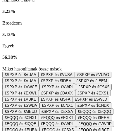
3,23%
Broadcom
3,13%
Egyéb
56,38%
Miket hasonlítanak össze mások
£SPXP és $VUAA
£SPXP és £VUSA
£SPXP és £VUAG
£SPXP és €VUAA
£SPXP és $IDEM
£SPXP és £IEEM
£SPXP és €VWCE
£SPXP és €VWRL
£SPXP és €CSX5
£SPXP és €EXW1
£SPXP és £DAXX
£SPXP és €EXS1
£SPXP és £VUKE
£SPXP és €ISFA
£SPXP és £SWLD
£SPXP és £SWDA
£SPXP és £CNX1
£SPXP és $CNDX
£SPXP és £MEUD
£SPXP és €EXSA
£EQQQ és €EQQQ
£EQQQ és £CNX1
£EQQQ és €EXXT
£EQQQ és £IEEM
£EQQQ és €IQQE
£EQQQ és €VWRL
£EQQQ és £VWRP
£EQQQ és €EUEA
£EQQQ és €CSX5
£EQQQ és €IBCF