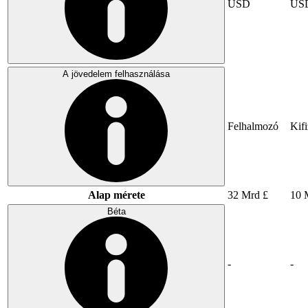
USD
US
A jövedelem felhasználása
Felhalmozó
Kifi
Alap mérete
32 Mrd £
10 
Béta
-
-