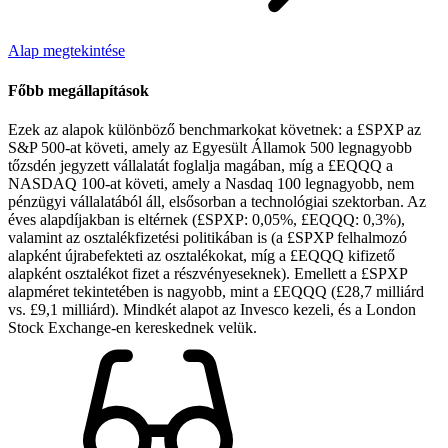
Alap megtekintése
Főbb megállapítások
Ezek az alapok különböző benchmarkokat követnek: a £SPXP az
S&P 500-at követi, amely az Egyesült Államok 500 legnagyobb
tőzsdén jegyzett vállalatát foglalja magában, míg a £EQQQ a
NASDAQ 100-at követi, amely a Nasdaq 100 legnagyobb, nem
pénzügyi vállalatából áll, elsősorban a technológiai szektorban. Az
éves alapdíjakban is eltérnek (£SPXP: 0,05%, £EQQQ: 0,3%),
valamint az osztalékfizetési politikában is (a £SPXP felhalmozó
alapként újrabefekteti az osztalékokat, míg a £EQQQ kifizető
alapként osztalékot fizet a részvényeseknek). Emellett a £SPXP
alapméret tekintetében is nagyobb, mint a £EQQQ (£28,7 milliárd
vs. £9,1 milliárd). Mindkét alapot az Invesco kezeli, és a London
Stock Exchange-en kereskednek velük.