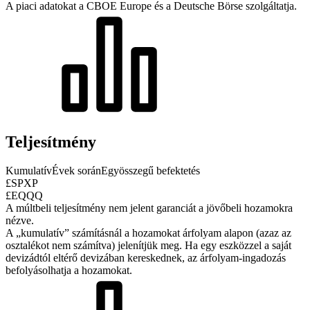
A piaci adatokat a CBOE Europe és a Deutsche Börse szolgáltatja.
Teljesítmény
Kumulatív
Évek során
Egyösszegű befektetés
£SPXP
£EQQQ
A múltbeli teljesítmény nem jelent garanciát a jövőbeli hozamokra
nézve.
A „kumulatív” számításnál a hozamokat árfolyam alapon (azaz az
osztalékot nem számítva) jelenítjük meg. Ha egy eszközzel a saját
devizádtól eltérő devizában kereskednek, az árfolyam-ingadozás
befolyásolhatja a hozamokat.