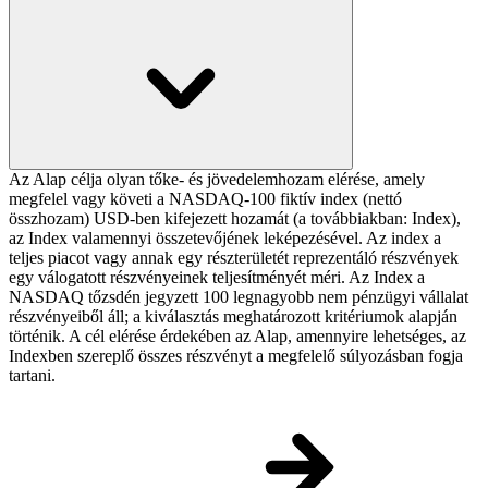
Az Alap célja olyan tőke- és jövedelemhozam elérése, amely
megfelel vagy követi a NASDAQ-100 fiktív index (nettó
összhozam) USD-ben kifejezett hozamát (a továbbiakban: Index),
az Index valamennyi összetevőjének leképezésével. Az index a
teljes piacot vagy annak egy részterületét reprezentáló részvények
egy válogatott részvényeinek teljesítményét méri. Az Index a
NASDAQ tőzsdén jegyzett 100 legnagyobb nem pénzügyi vállalat
részvényeiből áll; a kiválasztás meghatározott kritériumok alapján
történik. A cél elérése érdekében az Alap, amennyire lehetséges, az
Indexben szereplő összes részvényt a megfelelő súlyozásban fogja
tartani.