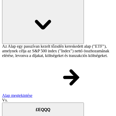
Az Alap egy passzívan kezelt tőzsdén kereskedett alap ("ETF"),
amelynek célja az S&P 500 index ("Index") nettó összhozamának
elérése, levonva a díjakat, költségeket és tranzakciós költségeket.
Alap megtekintése
Vs.
£EQQQ