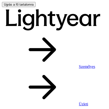
Ugrás a fő tartalomra
Személyes
Üzleti