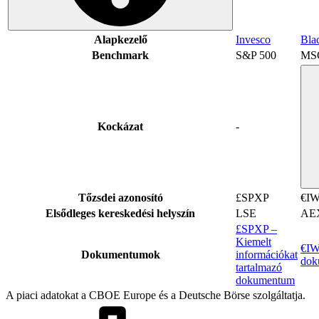
Alapkezelő
Invesco
Bla
Benchmark
S&P 500
MSC
Kockázat
-
Tőzsdei azonosító
£SPXP
€I
Elsődleges kereskedési helyszín
LSE
AE
£SPXP –
Kiemelt
€IW
Dokumentumok
információkat
dok
tartalmazó
dokumentum
A piaci adatokat a CBOE Europe és a Deutsche Börse szolgáltatja.