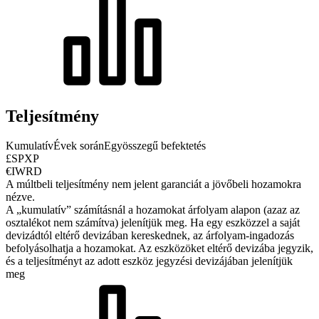
Teljesítmény
Kumulatív
Évek során
Egyösszegű befektetés
£SPXP
€IWRD
A múltbeli teljesítmény nem jelent garanciát a jövőbeli hozamokra
nézve.
A „kumulatív” számításnál a hozamokat árfolyam alapon (azaz az
osztalékot nem számítva) jelenítjük meg. Ha egy eszközzel a saját
devizádtól eltérő devizában kereskednek, az árfolyam-ingadozás
befolyásolhatja a hozamokat.
Az eszközöket eltérő devizába jegyzik,
és a teljesítményt az adott eszköz jegyzési devizájában jelenítjük
meg