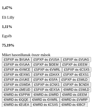
1,47%
Eli Lilly
1,11%
Egyéb
75,19%
Miket hasonlítanak össze mások
£SPXP és $VUAA
£SPXP és £VUSA
£SPXP és £VUAG
£SPXP és €VUAA
£SPXP és $IDEM
£SPXP és £IEEM
£SPXP és €VWCE
£SPXP és €VWRL
£SPXP és €CSX5
£SPXP és €EXW1
£SPXP és £DAXX
£SPXP és €EXS1
£SPXP és £VUKE
£SPXP és €ISFA
£SPXP és £SWLD
£SPXP és £SWDA
£SPXP és £CNX1
£SPXP és $CNDX
£SPXP és £MEUD
£SPXP és €EXSA
€IWRD és £SWLD
€IWRD és €SPPW
€IWRD és £IWRD
€IWRD és £IEEM
€IWRD és €IQQE
€IWRD és €VWRL
€IWRD és £VWRP
€IWRD és €EUEA
€IWRD és €CSX5
€IWRD és €IBCF