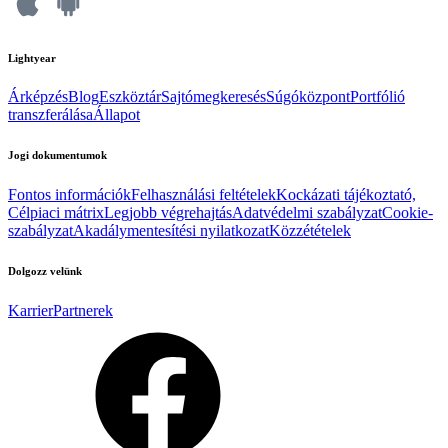
Lightyear
Árképzés
Blog
Eszköztár
Sajtómegkeresés
Súgóközpont
Portfólió
transzferálása
Állapot
Jogi dokumentumok
Fontos információk
Felhasználási feltételek
Kockázati tájékoztató,
Célpiaci mátrix
Legjobb végrehajtás
Adatvédelmi szabályzat
Cookie-
szabályzat
Akadálymentesítési nyilatkozat
Közzétételek
Dolgozz velünk
Karrier
Partnerek