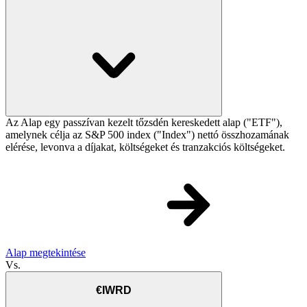
Az Alap egy passzívan kezelt tőzsdén kereskedett alap ("ETF"),
amelynek célja az S&P 500 index ("Index") nettó összhozamának
elérése, levonva a díjakat, költségeket és tranzakciós költségeket.
Alap megtekintése
Vs.
€IWRD