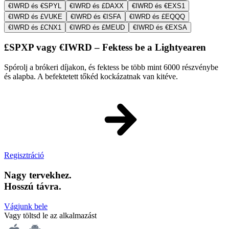
€IWRD és €SPYL
€IWRD és £DAXX
€IWRD és €EXS1
€IWRD és £VUKE
€IWRD és €ISFA
€IWRD és £EQQQ
€IWRD és £CNX1
€IWRD és £MEUD
€IWRD és €EXSA
£SPXP vagy €IWRD – Fektess be a Lightyearen
Spórolj a brókeri díjakon, és fektess be több mint 6000 részvénybe
és alapba. A befektetett tőkéd kockázatnak van kitéve.
Regisztráció
Nagy tervekhez.
Hosszú távra.
Vágjunk bele
Vagy töltsd le az alkalmazást