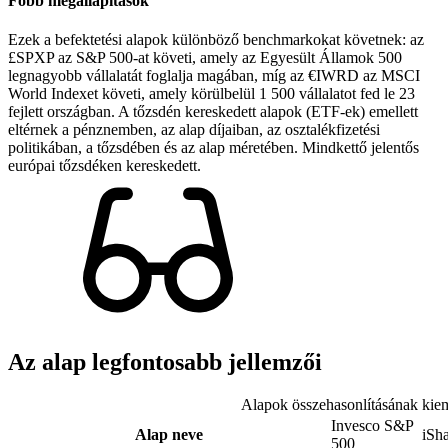
Főbb megállapítások
Ezek a befektetési alapok különböző benchmarkokat követnek: az
£SPXP az S&P 500-at követi, amely az Egyesült Államok 500
legnagyobb vállalatát foglalja magában, míg az €IWRD az MSCI
World Indexet követi, amely körülbelül 1 500 vállalatot fed le 23
fejlett országban. A tőzsdén kereskedett alapok (ETF-ek) emellett
eltérnek a pénznemben, az alap díjaiban, az osztalékfizetési
politikában, a tőzsdében és az alap méretében. Mindkettő jelentős
európai tőzsdéken kereskedett.
Az alap legfontosabb jellemzői
Alapok összehasonlításának kiem
Invesco S&P
Alap neve
iSh
500