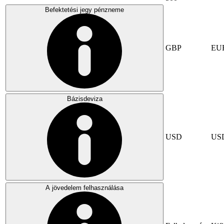
Befektetési jegy pénzneme
GBP
EU
Bázisdeviza
USD
US
A jövedelem felhasználása