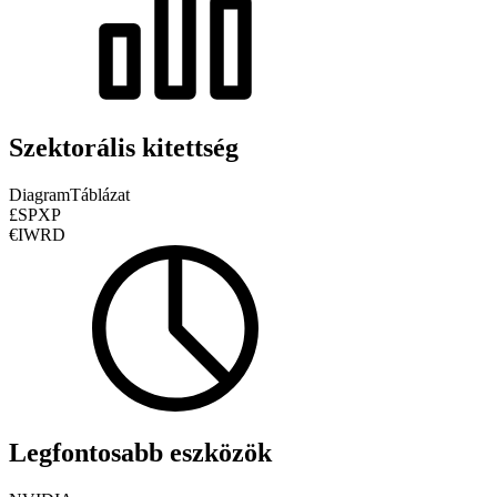
Szektorális kitettség
Diagram
Táblázat
£SPXP
€IWRD
Legfontosabb eszközök