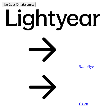
Ugrás a fő tartalomra
Személyes
Üzleti