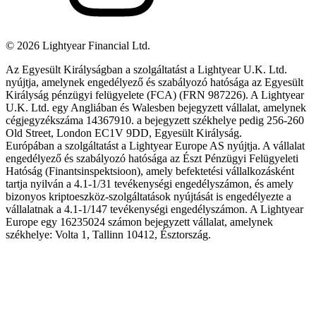
©
2026
Lightyear Financial Ltd.
Az Egyesült Királyságban a szolgáltatást a Lightyear U.K. Ltd.
nyújtja, amelynek engedélyező és szabályozó hatósága az Egyesült
Királyság pénzügyi felügyelete (FCA) (FRN 987226). A Lightyear
U.K. Ltd. egy Angliában és Walesben bejegyzett vállalat, amelynek
cégjegyzékszáma 14367910. a bejegyzett székhelye pedig 256-260
Old Street, London EC1V 9DD, Egyesült Királyság.
Európában a szolgáltatást a Lightyear Europe AS nyújtja. A vállalat
engedélyező és szabályozó hatósága az Észt Pénzügyi Felügyeleti
Hatóság (Finantsinspektsioon), amely befektetési vállalkozásként
tartja nyilván a 4.1-1/31 tevékenységi engedélyszámon, és amely
bizonyos kriptoeszköz-szolgáltatások nyújtását is engedélyezte a
vállalatnak a 4.1-1/147 tevékenységi engedélyszámon. A Lightyear
Europe egy 16235024 számon bejegyzett vállalat, amelynek
székhelye: Volta 1, Tallinn 10412, Észtország.