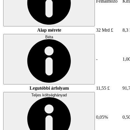
Felhalmozó
Kifi
Alap mérete
32 Mrd £
8,3
Béta
-
1,0
Legutóbbi árfolyam
11,55 £
91,
Teljes költséghányad
0,05%
0,5