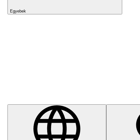
Egyebek
Lightyear AI
Súgóközpont