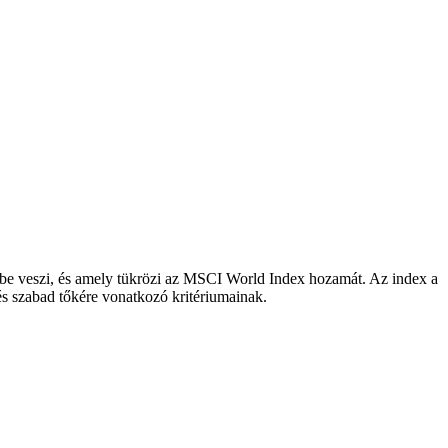
embe veszi, és amely tükrözi az MSCI World Index hozamát. Az index a
 és szabad tőkére vonatkozó kritériumainak.