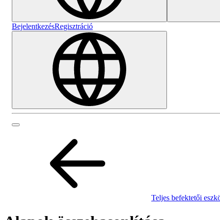
Bejelentkezés
Regisztráció
Teljes befektetői eszk