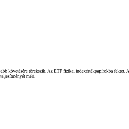
bb követésére törekszik. Az ETF fizikai indexértékpapírokba fektet
teljesítményét méri.