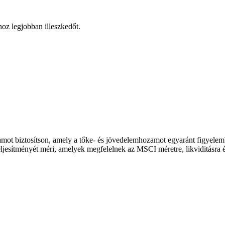
hoz legjobban illeszkedőt.
ozamot biztosítson, amely a tőke- és jövedelemhozamot egyaránt figyel
teljesítményét méri, amelyek megfelelnek az MSCI méretre, likviditásra