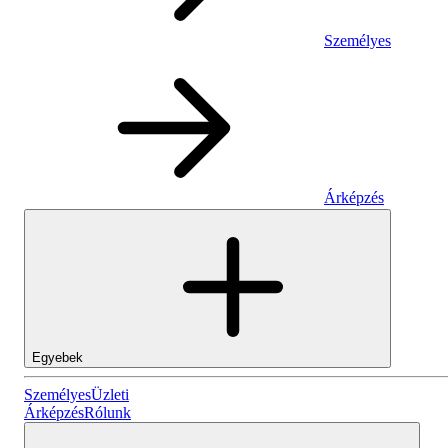
Személyes
Árképzés
Egyebek
Személyes
Személyes
Üzleti
Árképzés
Rólunk