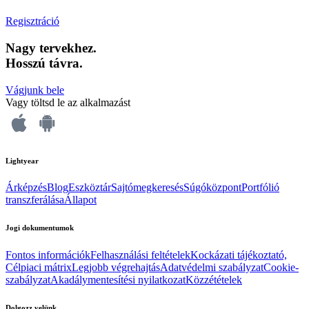
Regisztráció
Nagy tervekhez.
Hosszú távra.
Vágjunk bele
Vagy töltsd le az alkalmazást
Lightyear
Árképzés
Blog
Eszköztár
Sajtómegkeresés
Súgóközpont
Portfólió
transzferálása
Állapot
Jogi dokumentumok
Fontos információk
Felhasználási feltételek
Kockázati tájékoztató,
Célpiaci mátrix
Legjobb végrehajtás
Adatvédelmi szabályzat
Cookie-
szabályzat
Akadálymentesítési nyilatkozat
Közzétételek
Dolgozz velünk