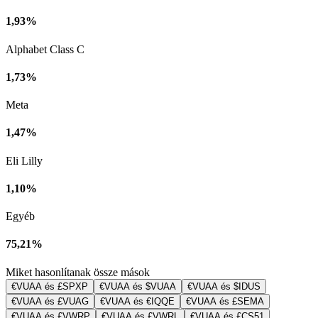
1,93%
Alphabet Class C
1,73%
Meta
1,47%
Eli Lilly
1,10%
Egyéb
75,21%
Miket hasonlítanak össze mások
€VUAA és £SPXP
€VUAA és $VUAA
€VUAA és $IDUS
€VUAA és £VUAG
€VUAA és €IQQE
€VUAA és £SEMA
€VUAA és £VWRP
€VUAA és £VWRL
€VUAA és £CS51