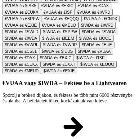
€VUAA és $ISX5
€VUAA és €EXIC
€VUAA és €DAX
€VUAA és £CUKX
€VUAA és £ISF
€VUAA és €IWRD
€VUAA és €SPPW
€VUAA és €EQQQ
€VUAA és €CNDX
€VUAA és €EXIE
€VUAA és €MEUD
$IWDA és €IWRD
$IWDA és £SWLD
$IWDA és €SPPW
$IWDA és £SWDA
$IWDA és €IWDA
$IWDA és £IEEM
$IWDA és €IQQE
$IWDA és €VWRL
$IWDA és £VWRP
$IWDA és £EUE
$IWDA és £CS51
$IWDA és $IDUS
$IWDA és €VUAA
$IWDA és €DAX
$IWDA és €EXIC
$IWDA és £ISF
$IWDA és £CUKX
$IWDA és €EXXT
$IWDA és €EQQQ
$IWDA és €MEUD
$IWDA és €EXIE
€VUAA vagy $IWDA – Fektess be a Lightyearen
Spórolj a brókeri díjakon, és fektess be több mint 6000 részvénybe
és alapba. A befektetett tőkéd kockázatnak van kitéve.