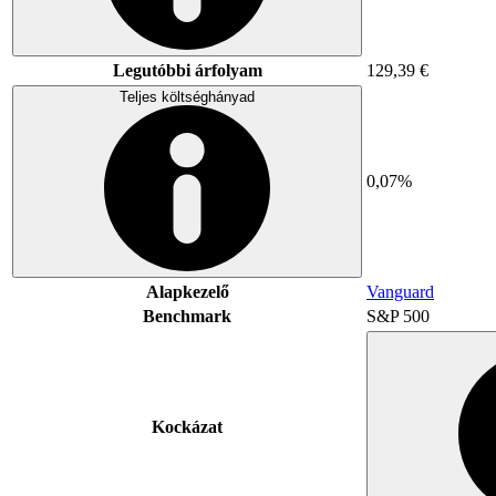
Legutóbbi árfolyam
129,39 €
Teljes költséghányad
0,07%
Alapkezelő
Vanguard
Benchmark
S&P 500
Kockázat