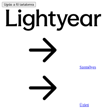
Ugrás a fő tartalomra
Személyes
Üzleti