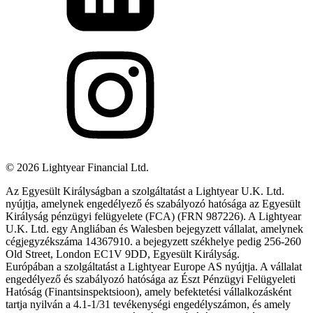
©
2026
Lightyear Financial Ltd.
Az Egyesült Királyságban a szolgáltatást a Lightyear U.K. Ltd.
nyújtja, amelynek engedélyező és szabályozó hatósága az Egyesült
Királyság pénzügyi felügyelete (FCA) (FRN 987226). A Lightyear
U.K. Ltd. egy Angliában és Walesben bejegyzett vállalat, amelynek
cégjegyzékszáma 14367910. a bejegyzett székhelye pedig 256-260
Old Street, London EC1V 9DD, Egyesült Királyság.
Európában a szolgáltatást a Lightyear Europe AS nyújtja. A vállalat
engedélyező és szabályozó hatósága az Észt Pénzügyi Felügyeleti
Hatóság (Finantsinspektsioon), amely befektetési vállalkozásként
tartja nyilván a 4.1-1/31 tevékenységi engedélyszámon, és amely