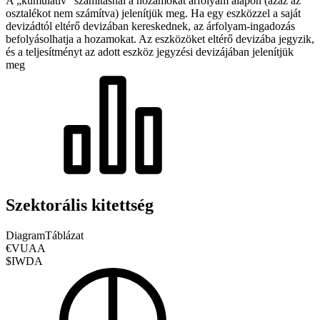
A „kumulatív” számításnál a hozamokat árfolyam alapon (azaz az
osztalékot nem számítva) jelenítjük meg. Ha egy eszközzel a saját
devizádtól eltérő devizában kereskednek, az árfolyam-ingadozás
befolyásolhatja a hozamokat.
Az eszközöket eltérő devizába jegyzik,
és a teljesítményt az adott eszköz jegyzési devizájában jelenítjük
meg
Szektorális kitettség
Diagram
Táblázat
€VUAA
$IWDA