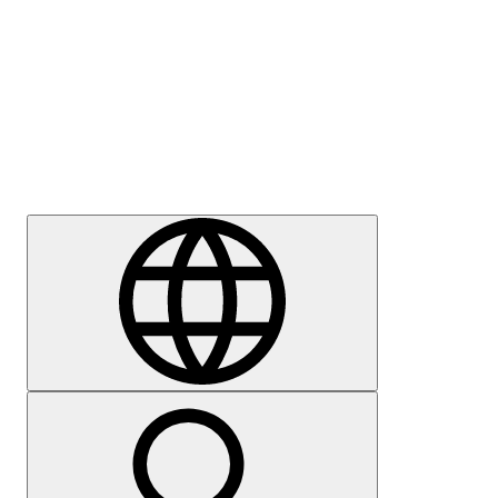
Sajtómegkeresés
Karrier