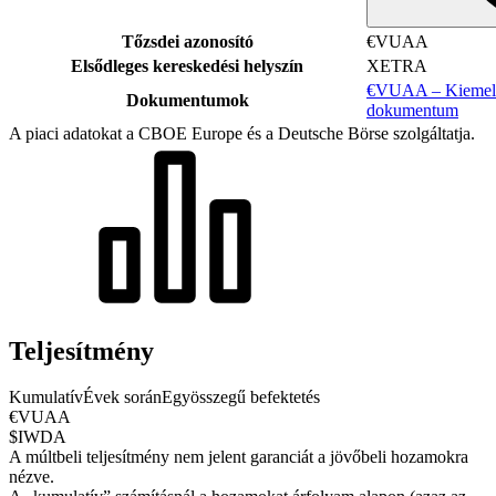
Tőzsdei azonosító
€VUAA
Elsődleges kereskedési helyszín
XETRA
€VUAA – Kiemelt 
Dokumentumok
dokumentum
A piaci adatokat a CBOE Europe és a Deutsche Börse szolgáltatja.
Teljesítmény
Kumulatív
Évek során
Egyösszegű befektetés
€VUAA
$IWDA
A múltbeli teljesítmény nem jelent garanciát a jövőbeli hozamokra
nézve.