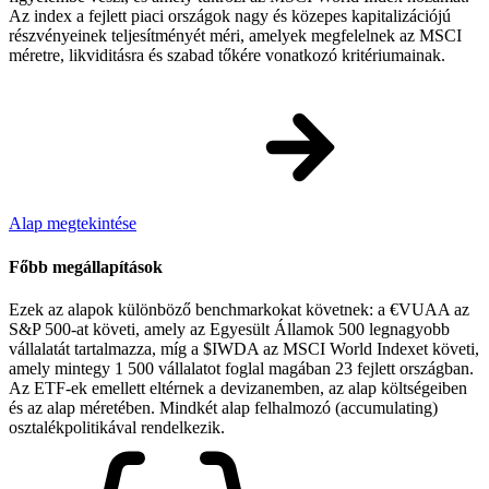
Az index a fejlett piaci országok nagy és közepes kapitalizációjú
részvényeinek teljesítményét méri, amelyek megfelelnek az MSCI
méretre, likviditásra és szabad tőkére vonatkozó kritériumainak.
Alap megtekintése
Főbb megállapítások
Ezek az alapok különböző benchmarkokat követnek: a €VUAA az
S&P 500-at követi, amely az Egyesült Államok 500 legnagyobb
vállalatát tartalmazza, míg a $IWDA az MSCI World Indexet követi,
amely mintegy 1 500 vállalatot foglal magában 23 fejlett országban.
Az ETF-ek emellett eltérnek a devizanemben, az alap költségeiben
és az alap méretében. Mindkét alap felhalmozó (accumulating)
osztalékpolitikával rendelkezik.