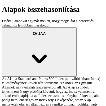
Alapok összehasonlítása
Értékelj alapokat egymás mellett, hogy megtaláld a befektetési
céljaidhoz legjobban illeszkedőt.
€VUAA
Az Alap a Standard and Poor's 500 Index (a továbbiakban: Index)
teljesítményének követésére törekszik. Az Index az Egyesült
Államok nagyvállalati részvényeiből áll. Az Alap az Index
teljesítményét úgy próbálja követni, hogy az Index valamennyi
alkotó értékpapírjába az Indexszel azonos arányban fektet be, ahol
pedig nem lehetséges az Index teljes leképezése, ott az Alap
mintavételi eljárást alkalmaz, és a rendkívüli piaci, politikai vagy