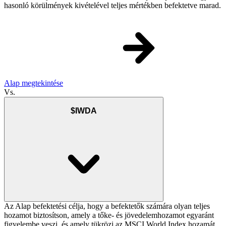
hasonló körülmények kivételével teljes mértékben befektetve marad.
Alap megtekintése
Vs.
$IWDA
Az Alap befektetési célja, hogy a befektetők számára olyan teljes
hozamot biztosítson, amely a tőke- és jövedelemhozamot egyaránt
figyelembe veszi, és amely tükrözi az MSCI World Index hozamát.