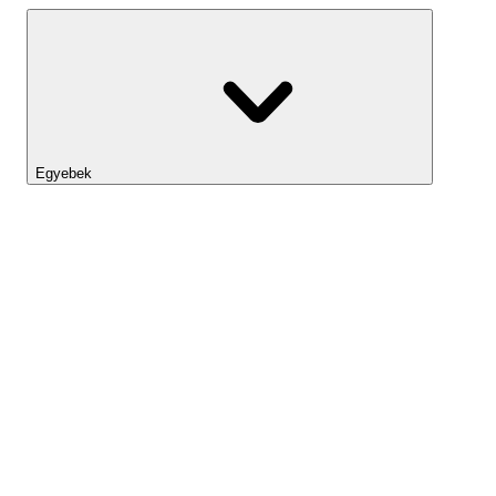
Egyebek
Lightyear AI
Eszköztár