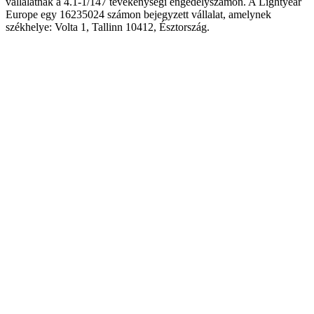
vállalatnak a 4.1-1/147 tevékenységi engedélyszámon. A Lightyear
Europe egy 16235024 számon bejegyzett vállalat, amelynek
székhelye: Volta 1, Tallinn 10412, Észtország.