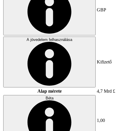
GBP
A jövedelem felhasználása
Kifizető
Alap mérete
4,7 Mrd £
Béta
1,00