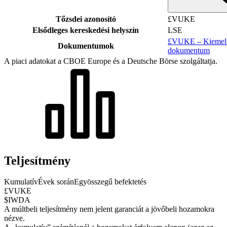
Tőzsdei azonosító
£VUKE
Elsődleges kereskedési helyszín
LSE
£VUKE – Kiemelt 
Dokumentumok
dokumentum
A piaci adatokat a CBOE Europe és a Deutsche Börse szolgáltatja.
Teljesítmény
Kumulatív
Évek során
Egyösszegű befektetés
£VUKE
$IWDA
A múltbeli teljesítmény nem jelent garanciát a jövőbeli hozamokra
nézve.