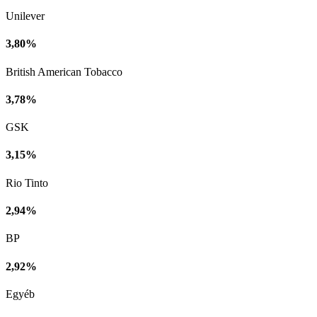
Unilever
3,80%
British American Tobacco
3,78%
GSK
3,15%
Rio Tinto
2,94%
BP
2,92%
Egyéb