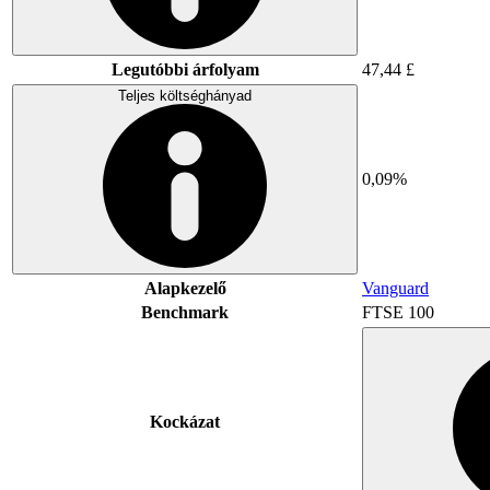
Legutóbbi árfolyam
47,44 £
Teljes költséghányad
0,09%
Alapkezelő
Vanguard
Benchmark
FTSE 100
Kockázat