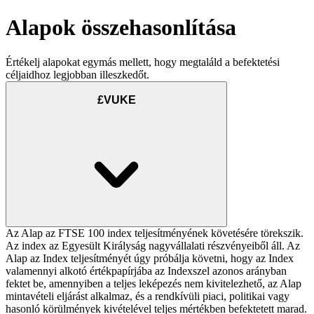
Alapok összehasonlítása
Értékelj alapokat egymás mellett, hogy megtaláld a befektetési
céljaidhoz legjobban illeszkedőt.
£VUKE
Az Alap az FTSE 100 index teljesítményének követésére törekszik.
Az index az Egyesült Királyság nagyvállalati részvényeiből áll. Az
Alap az Index teljesítményét úgy próbálja követni, hogy az Index
valamennyi alkotó értékpapírjába az Indexszel azonos arányban
fektet be, amennyiben a teljes leképezés nem kivitelezhető, az Alap
mintavételi eljárást alkalmaz, és a rendkívüli piaci, politikai vagy
hasonló körülmények kivételével teljes mértékben befektetett marad.