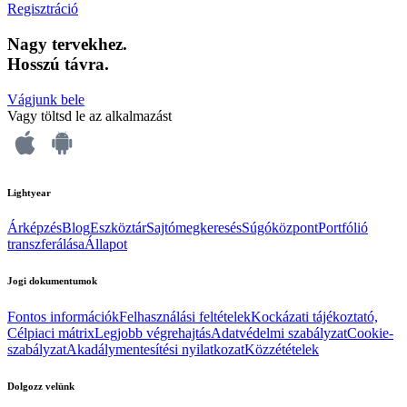
Regisztráció
Nagy tervekhez.
Hosszú távra.
Vágjunk bele
Vagy töltsd le az alkalmazást
Lightyear
Árképzés
Blog
Eszköztár
Sajtómegkeresés
Súgóközpont
Portfólió
transzferálása
Állapot
Jogi dokumentumok
Fontos információk
Felhasználási feltételek
Kockázati tájékoztató,
Célpiaci mátrix
Legjobb végrehajtás
Adatvédelmi szabályzat
Cookie-
szabályzat
Akadálymentesítési nyilatkozat
Közzétételek
Dolgozz velünk