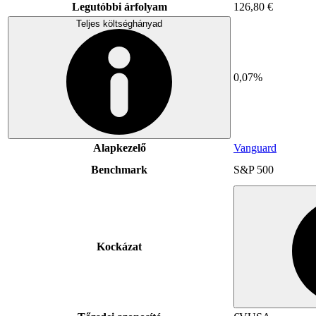
Legutóbbi árfolyam
126,80 €
Teljes költséghányad
0,07%
Alapkezelő
Vanguard
Benchmark
S&P 500
Kockázat