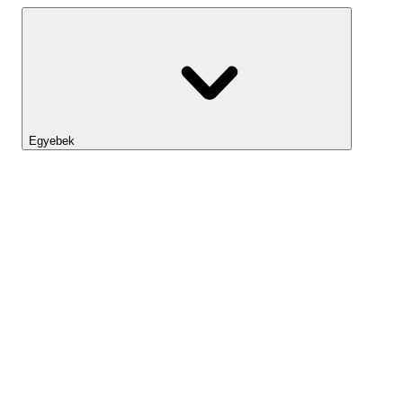
Egyebek
Lightyear AI
Eszköztár