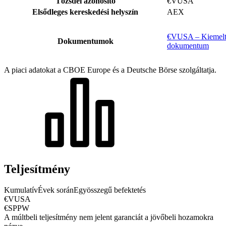
Tőzsdei azonosító
€VUSA
Elsődleges kereskedési helyszín
AEX
€VUSA – Kiemelt 
Dokumentumok
dokumentum
A piaci adatokat a CBOE Europe és a Deutsche Börse szolgáltatja.
Teljesítmény
Kumulatív
Évek során
Egyösszegű befektetés
€VUSA
€SPPW
A múltbeli teljesítmény nem jelent garanciát a jövőbeli hozamokra