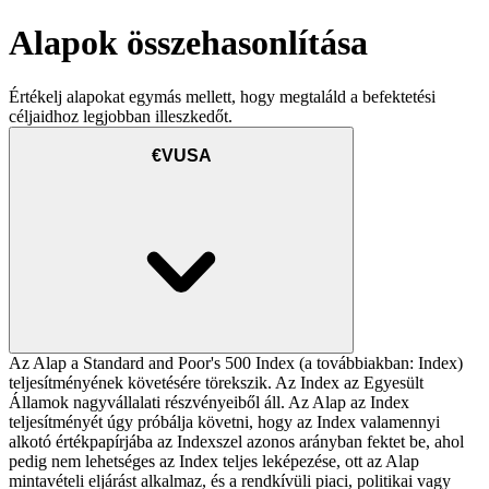
Alapok összehasonlítása
Értékelj alapokat egymás mellett, hogy megtaláld a befektetési
céljaidhoz legjobban illeszkedőt.
€VUSA
Az Alap a Standard and Poor's 500 Index (a továbbiakban: Index)
teljesítményének követésére törekszik. Az Index az Egyesült
Államok nagyvállalati részvényeiből áll. Az Alap az Index
teljesítményét úgy próbálja követni, hogy az Index valamennyi
alkotó értékpapírjába az Indexszel azonos arányban fektet be, ahol
pedig nem lehetséges az Index teljes leképezése, ott az Alap
mintavételi eljárást alkalmaz, és a rendkívüli piaci, politikai vagy