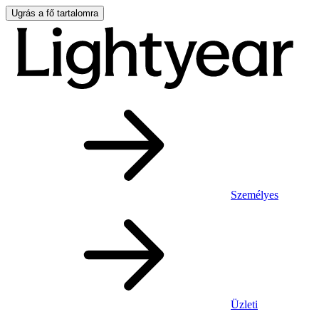
Ugrás a fő tartalomra
Személyes
Üzleti