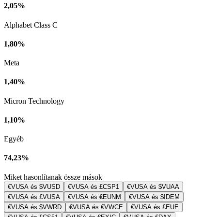
2,05%
Alphabet Class C
1,80%
Meta
1,40%
Micron Technology
1,10%
Egyéb
74,23%
Miket hasonlítanak össze mások
€VUSA és $VUSD
€VUSA és £CSP1
€VUSA és $VUAA
€VUSA és £VUSA
€VUSA és €EUNM
€VUSA és $IDEM
€VUSA és $VWRD
€VUSA és €VWCE
€VUSA és £EUE