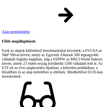
Alap megtekintése
Főbb megállapítások
Ezek az alapok különböző benchmarkokat követnek: a €VUSA az
S&P 500-at követi, amely az Egyesült Államok 500 legnagyobb
vállalatát foglalja magában, míg a €SPPW az MSCI World Indexet
követi, amely 23 fejlett ország körülbelül 1500 vállalatát fedi le. Az
ETF-ek az éves alapkezelési díjakban, a kifizetési politikában, a
tőzsdében és az alap méretében is eltérnek. Mindkettővel EUR-ban
kereskednek.