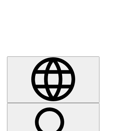
Sajtómegkeresés
Karrier