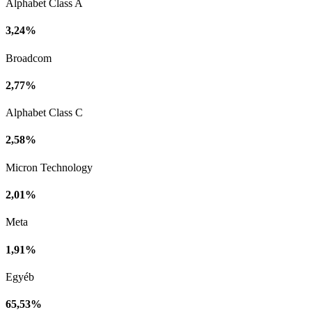
Alphabet Class A
3,24%
Broadcom
2,77%
Alphabet Class C
2,58%
Micron Technology
2,01%
Meta
1,91%
Egyéb
65,53%