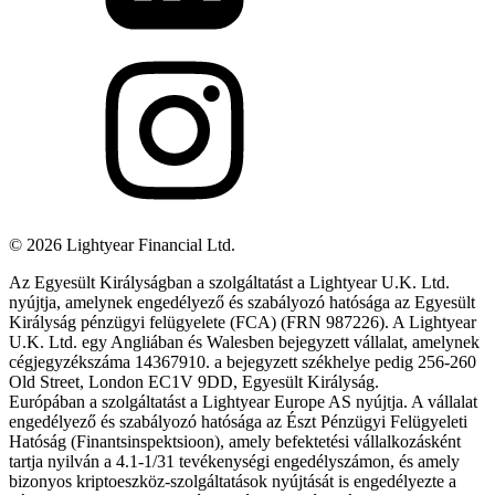
©
2026
Lightyear Financial Ltd.
Az Egyesült Királyságban a szolgáltatást a Lightyear U.K. Ltd.
nyújtja, amelynek engedélyező és szabályozó hatósága az Egyesült
Királyság pénzügyi felügyelete (FCA) (FRN 987226). A Lightyear
U.K. Ltd. egy Angliában és Walesben bejegyzett vállalat, amelynek
cégjegyzékszáma 14367910. a bejegyzett székhelye pedig 256-260
Old Street, London EC1V 9DD, Egyesült Királyság.
Európában a szolgáltatást a Lightyear Europe AS nyújtja. A vállalat
engedélyező és szabályozó hatósága az Észt Pénzügyi Felügyeleti
Hatóság (Finantsinspektsioon), amely befektetési vállalkozásként
tartja nyilván a 4.1-1/31 tevékenységi engedélyszámon, és amely
bizonyos kriptoeszköz-szolgáltatások nyújtását is engedélyezte a