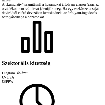
nézve.
A „kumulatív” számításnál a hozamokat árfolyam alapon (azaz az
osztalékot nem számítva) jelenítjük meg. Ha egy eszközzel a saját
devizádtól eltérő devizában kereskednek, az árfolyam-ingadozás
befolyásolhatja a hozamokat.
Szektorális kitettség
Diagram
Táblázat
€VUSA
€SPPW