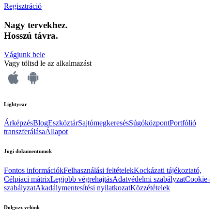
Regisztráció
Nagy tervekhez.
Hosszú távra.
Vágjunk bele
Vagy töltsd le az alkalmazást
Lightyear
Árképzés
Blog
Eszköztár
Sajtómegkeresés
Súgóközpont
Portfólió
transzferálása
Állapot
Jogi dokumentumok
Fontos információk
Felhasználási feltételek
Kockázati tájékoztató,
Célpiaci mátrix
Legjobb végrehajtás
Adatvédelmi szabályzat
Cookie-
szabályzat
Akadálymentesítési nyilatkozat
Közzétételek
Dolgozz velünk