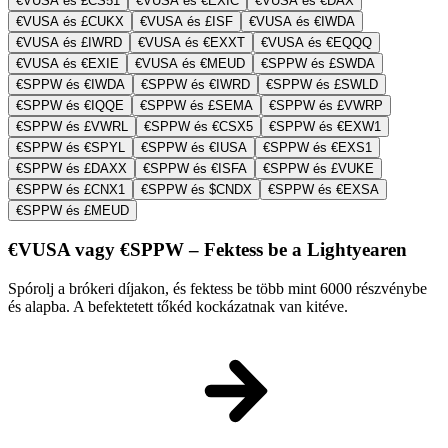
€VUSA és £CS51
€VUSA és €EXIC
€VUSA és €DAX
€VUSA és £CUKX
€VUSA és £ISF
€VUSA és €IWDA
€VUSA és £IWRD
€VUSA és €EXXT
€VUSA és €EQQQ
€VUSA és €EXIE
€VUSA és €MEUD
€SPPW és £SWDA
€SPPW és €IWDA
€SPPW és €IWRD
€SPPW és £SWLD
€SPPW és €IQQE
€SPPW és £SEMA
€SPPW és £VWRP
€SPPW és £VWRL
€SPPW és €CSX5
€SPPW és €EXW1
€SPPW és €SPYL
€SPPW és €IUSA
€SPPW és €EXS1
€SPPW és £DAXX
€SPPW és €ISFA
€SPPW és £VUKE
€SPPW és £CNX1
€SPPW és $CNDX
€SPPW és €EXSA
€SPPW és £MEUD
€VUSA vagy €SPPW – Fektess be a Lightyearen
Spórolj a brókeri díjakon, és fektess be több mint 6000 részvénybe
és alapba. A befektetett tőkéd kockázatnak van kitéve.