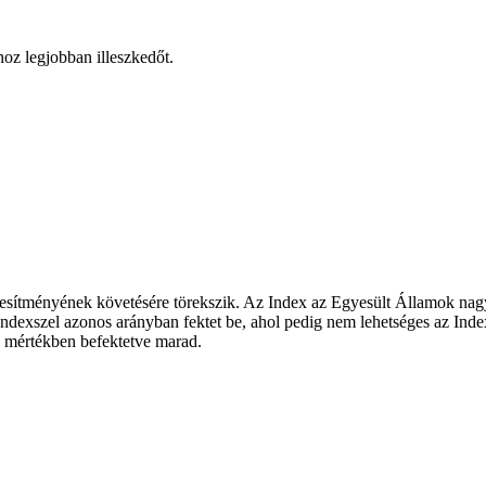
hoz legjobban illeszkedőt.
esítményének követésére törekszik. Az Index az Egyesült Államok nagyv
dexszel azonos arányban fektet be, ahol pedig nem lehetséges az Index t
es mértékben befektetve marad.