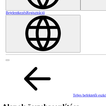
Bejelentkezés
Regisztráció
Teljes befektetői eszk