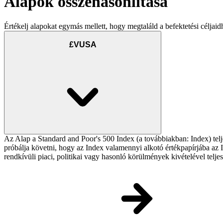
Alapok összehasonlítása
Értékelj alapokat egymás mellett, hogy megtaláld a befektetési céljaid
£VUSA
Az Alap a Standard and Poor's 500 Index (a továbbiakban: Index) telj
próbálja követni, hogy az Index valamennyi alkotó értékpapírjába az In
rendkívüli piaci, politikai vagy hasonló körülmények kivételével telj