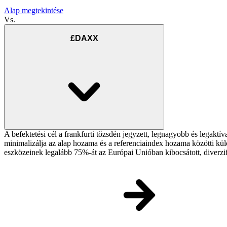
Alap megtekintése
Vs.
£DAXX
A befektetési cél a frankfurti tőzsdén jegyzett, legnagyobb és legakt
minimalizálja az alap hozama és a referenciaindex hozama közötti külö
eszközeinek legalább 75%-át az Európai Unióban kibocsátott, diverzif