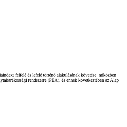
iaindex) felfelé és lefelé történő alakulásának követése, miközben
vénytakarékossági rendszerre (PEA), és ennek következtében az Alap