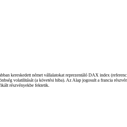
ívabban kereskedett német vállalatokat reprezentáló DAX index (referenc
nbség volatilitását (a követési hiba). Az Alap jogosult a francia rész
ikált részvényekbe fektetik.