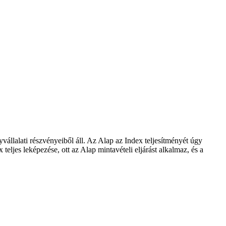
állalati részvényeiből áll. Az Alap az Index teljesítményét úgy
eljes leképezése, ott az Alap mintavételi eljárást alkalmaz, és a