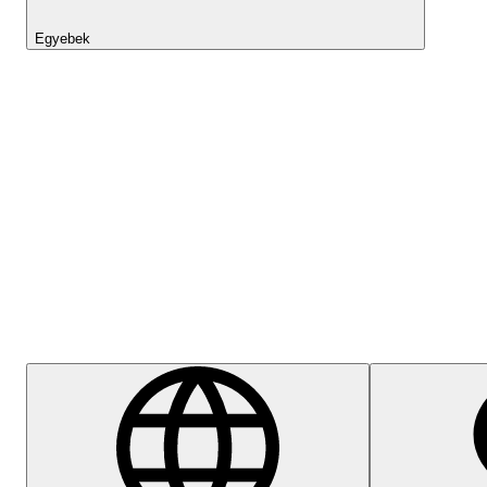
Egyebek
Lightyear AI
Súgóközpont