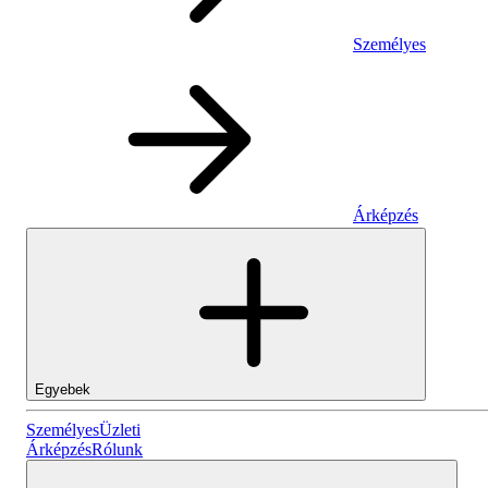
Személyes
Árképzés
Egyebek
Személyes
Személyes
Üzleti
Árképzés
Rólunk