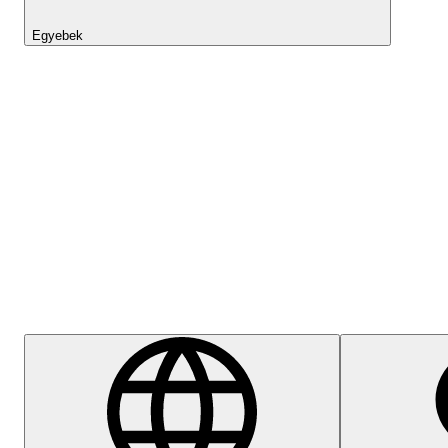
Egyebek
Lightyear AI
Súgóközpont