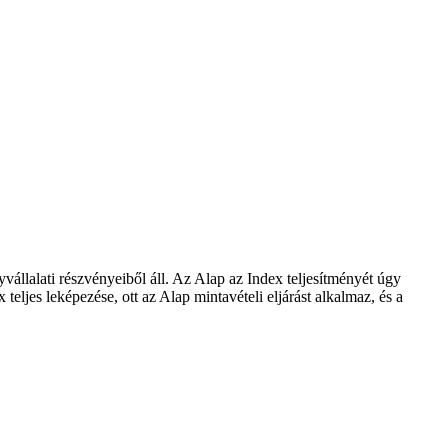
állalati részvényeiből áll. Az Alap az Index teljesítményét úgy
eljes leképezése, ott az Alap mintavételi eljárást alkalmaz, és a