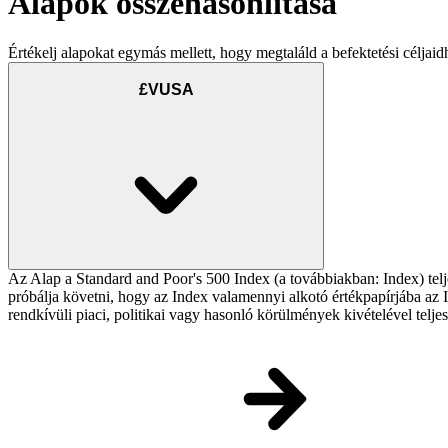
Alapok összehasonlítása
Értékelj alapokat egymás mellett, hogy megtaláld a befektetési céljaid
£VUSA
Az Alap a Standard and Poor's 500 Index (a továbbiakban: Index) telj
próbálja követni, hogy az Index valamennyi alkotó értékpapírjába az In
rendkívüli piaci, politikai vagy hasonló körülmények kivételével telj