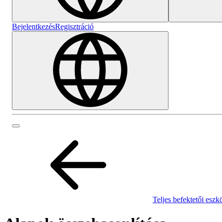
Bejelentkezés
Regisztráció
Teljes befektetői eszk