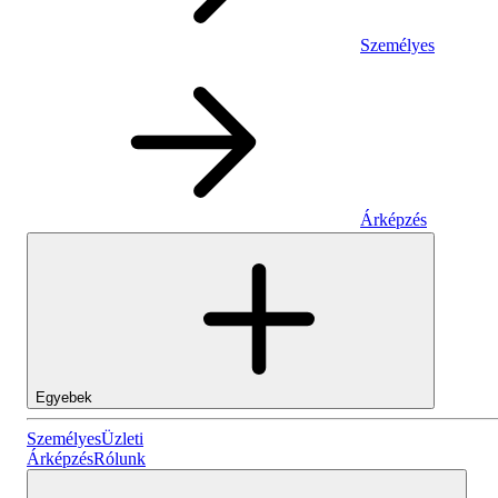
Személyes
Árképzés
Egyebek
Személyes
Személyes
Üzleti
Árképzés
Rólunk