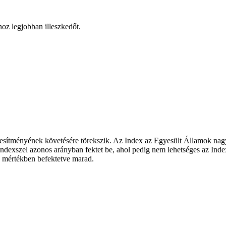
hoz legjobban illeszkedőt.
esítményének követésére törekszik. Az Index az Egyesült Államok nagyv
dexszel azonos arányban fektet be, ahol pedig nem lehetséges az Index t
es mértékben befektetve marad.