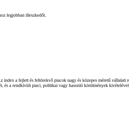
hoz legjobban illeszkedőt.
index a fejlett és feltörekvő piacok nagy és közepes méretű vállalati r
ét, és a rendkívüli piaci, politikai vagy hasonló körülmények kivételéve