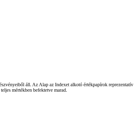
észvényeiből áll. Az Alap az Indexet alkotó értékpapírok reprezentatív
l teljes mértékben befektetve marad.