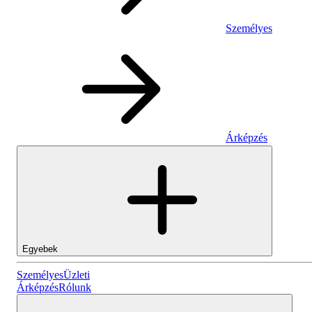
Személyes
Árképzés
Egyebek
Személyes
Személyes
Üzleti
Árképzés
Rólunk