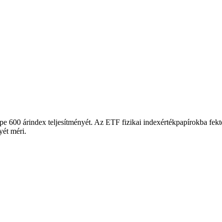
600 árindex teljesítményét. Az ETF fizikai indexértékpapírokba fektet
yét méri.