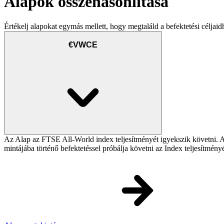
Alapok összehasonlítása
Értékelj alapokat egymás mellett, hogy megtaláld a befektetési céljaid
€VWCE
Az Alap az FTSE All-World index teljesítményét igyekszik követni. Az 
mintájába történő befektetéssel próbálja követni az Index teljesítmény