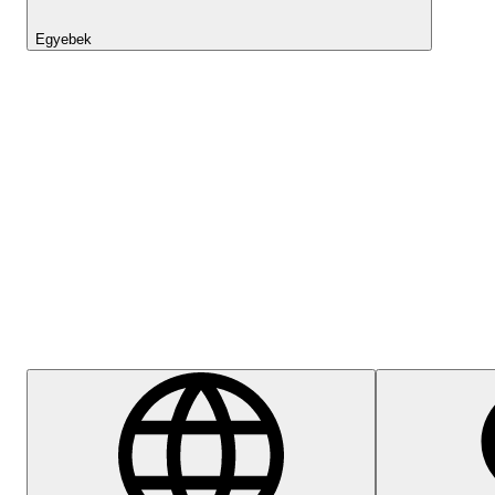
Egyebek
Lightyear AI
Súgóközpont