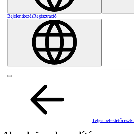
Bejelentkezés
Regisztráció
Teljes befektetői eszk