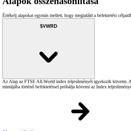
Alapok összehasonlítása
Értékelj alapokat egymás mellett, hogy megtaláld a befektetési céljaid
$VWRD
Az Alap az FTSE All-World index teljesítményét igyekszik követni. Az 
mintájába történő befektetéssel próbálja követni az Index teljesítmény