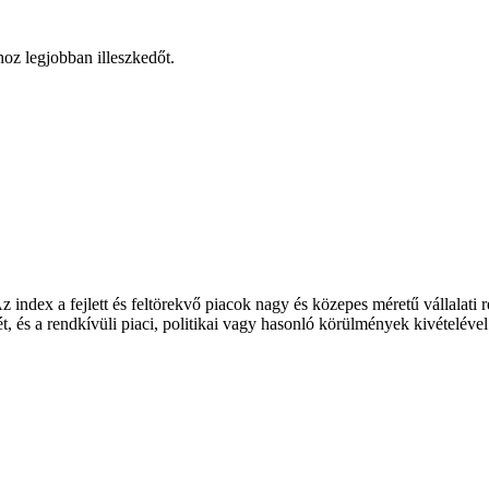
hoz legjobban illeszkedőt.
index a fejlett és feltörekvő piacok nagy és közepes méretű vállalati r
ét, és a rendkívüli piaci, politikai vagy hasonló körülmények kivételéve