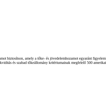
zamot biztosítson, amely a tőke- és jövedelemhozamot egyaránt figyele
viditás és szabad tőkeállomány kritériumainak megfelelő 500 amerikai 