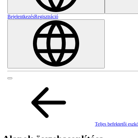
Bejelentkezés
Regisztráció
Teljes befektetői eszk