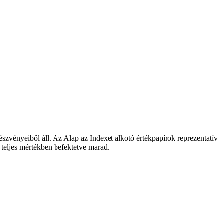
észvényeiből áll. Az Alap az Indexet alkotó értékpapírok reprezentatív
l teljes mértékben befektetve marad.