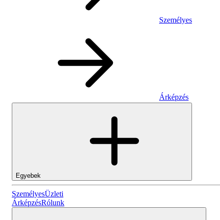
Személyes
Árképzés
Egyebek
Személyes
Személyes
Üzleti
Árképzés
Rólunk