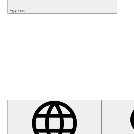
Egyebek
Lightyear AI
Súgóközpont