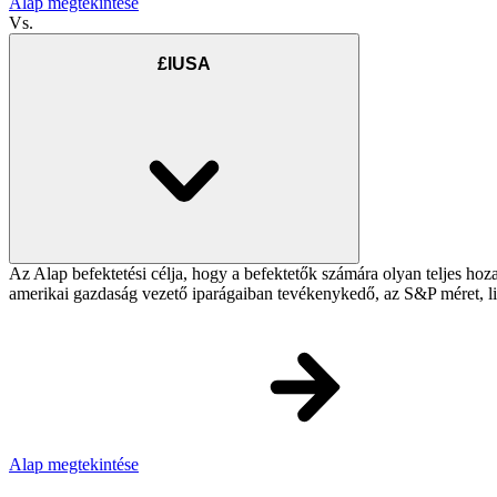
Alap megtekintése
Vs.
£IUSA
Az Alap befektetési célja, hogy a befektetők számára olyan teljes ho
amerikai gazdaság vezető iparágaiban tevékenykedő, az S&P méret, lik
Alap megtekintése