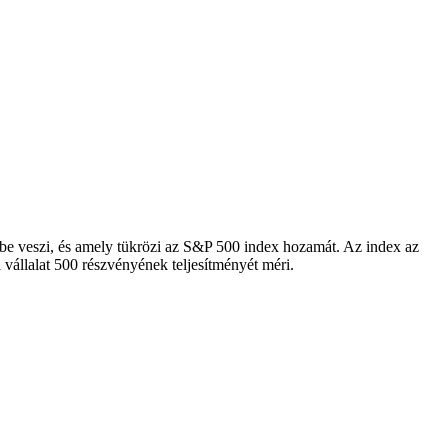
mbe veszi, és amely tükrözi az S&P 500 index hozamát. Az index az
vállalat 500 részvényének teljesítményét méri.