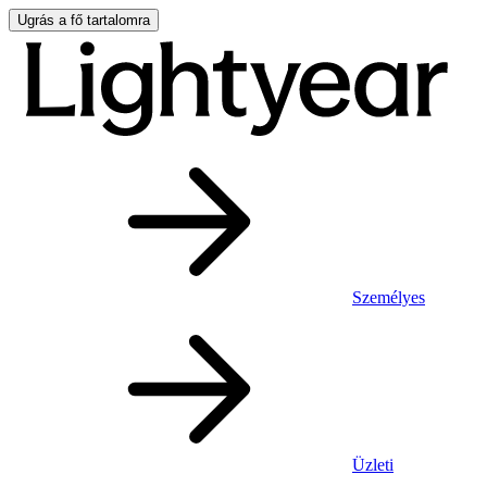
Ugrás a fő tartalomra
Személyes
Üzleti