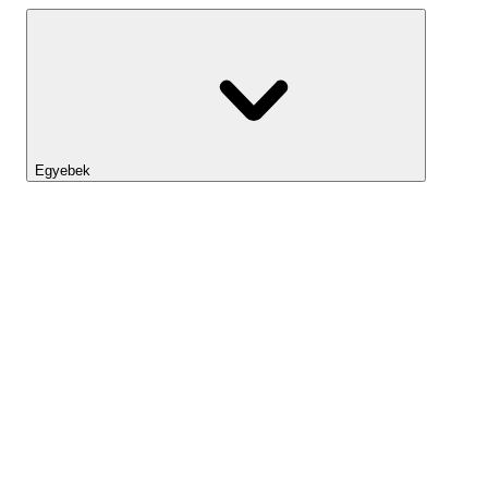
Egyebek
Lightyear AI
Eszköztár