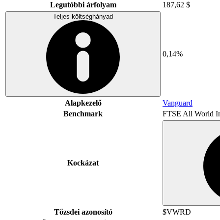
Legutóbbi árfolyam
187,62 $
Teljes költséghányad
0,14%
Alapkezelő
Vanguard
Benchmark
FTSE All World I
Kockázat
Tőzsdei azonosító
$VWRD