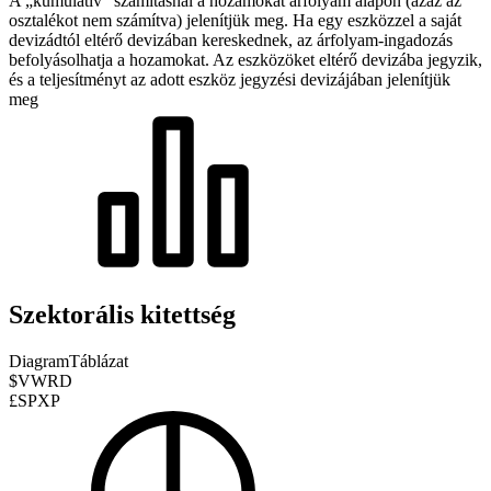
A „kumulatív” számításnál a hozamokat árfolyam alapon (azaz az
osztalékot nem számítva) jelenítjük meg. Ha egy eszközzel a saját
devizádtól eltérő devizában kereskednek, az árfolyam-ingadozás
befolyásolhatja a hozamokat.
Az eszközöket eltérő devizába jegyzik,
és a teljesítményt az adott eszköz jegyzési devizájában jelenítjük
meg
Szektorális kitettség
Diagram
Táblázat
$VWRD
£SPXP