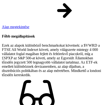
Alap megtekintése
Főbb megállapítások
Ezek az alapok különböző benchmarkokat követnek: a $VWRD a
FTSE All World Indexet követi, amely világszerte mintegy 4 000
vállalatot foglal magában fejlett és feltörekvő piacokról, míg a
£SPXP az S&P 500-at követi, amely az Egyesült Államokban
tőzsdén jegyzett 500 legnagyobb vállalatot tartalmaz. Az ETF-ek
emellett különböznek devizanemben, az alap díjaiban, a
disztribúciós politikában és az alap méretében. Mindkettő a londoni
tőzsdén kereskedik.