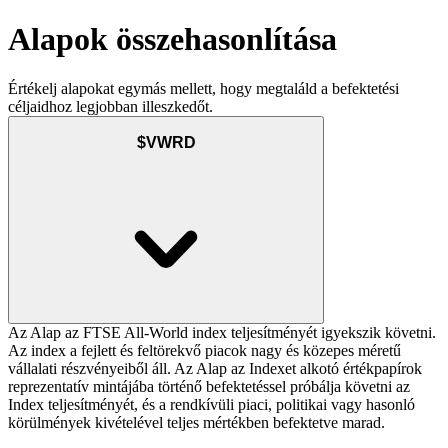
Alapok összehasonlítása
Értékelj alapokat egymás mellett, hogy megtaláld a befektetési
céljaidhoz legjobban illeszkedőt.
$VWRD
Az Alap az FTSE All-World index teljesítményét igyekszik követni.
Az index a fejlett és feltörekvő piacok nagy és közepes méretű
vállalati részvényeiből áll. Az Alap az Indexet alkotó értékpapírok
reprezentatív mintájába történő befektetéssel próbálja követni az
Index teljesítményét, és a rendkívüli piaci, politikai vagy hasonló
körülmények kivételével teljes mértékben befektetve marad.