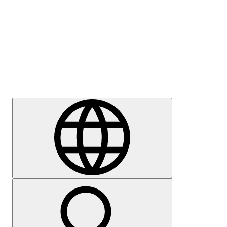
Sajtómegkeresés
Karrier