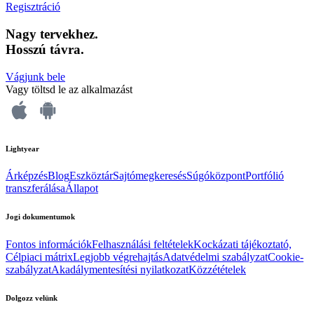
Regisztráció
Nagy tervekhez.
Hosszú távra.
Vágjunk bele
Vagy töltsd le az alkalmazást
Lightyear
Árképzés
Blog
Eszköztár
Sajtómegkeresés
Súgóközpont
Portfólió
transzferálása
Állapot
Jogi dokumentumok
Fontos információk
Felhasználási feltételek
Kockázati tájékoztató,
Célpiaci mátrix
Legjobb végrehajtás
Adatvédelmi szabályzat
Cookie-
szabályzat
Akadálymentesítési nyilatkozat
Közzétételek
Dolgozz velünk