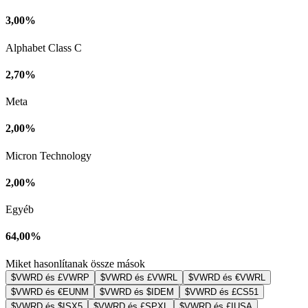
3,00%
Alphabet Class C
2,70%
Meta
2,00%
Micron Technology
2,00%
Egyéb
64,00%
Miket hasonlítanak össze mások
$VWRD és £VWRP
$VWRD és £VWRL
$VWRD és €VWRL
$VWRD és €EUNM
$VWRD és $IDEM
$VWRD és £CS51
$VWRD és $ISX5
$VWRD és £SPXL
$VWRD és £IUSA