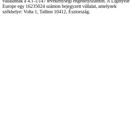
vállalatnak a 4.1-1/147 tevékenységi engedélyszámon. A Lightyear
Europe egy 16235024 számon bejegyzett vállalat, amelynek
székhelye: Volta 1, Tallinn 10412, Észtország.