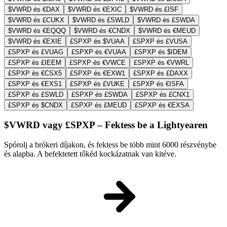
$VWRD és €DAX
$VWRD és €EXIC
$VWRD és £ISF
$VWRD és £CUKX
$VWRD és £SWLD
$VWRD és £SWDA
$VWRD és €EQQQ
$VWRD és €CNDX
$VWRD és €MEUD
$VWRD és €EXIE
£SPXP és $VUAA
£SPXP és £VUSA
£SPXP és £VUAG
£SPXP és €VUAA
£SPXP és $IDEM
£SPXP és £IEEM
£SPXP és €VWCE
£SPXP és €VWRL
£SPXP és €CSX5
£SPXP és €EXW1
£SPXP és £DAXX
£SPXP és €EXS1
£SPXP és £VUKE
£SPXP és €ISFA
£SPXP és £SWLD
£SPXP és £SWDA
£SPXP és £CNX1
£SPXP és $CNDX
£SPXP és £MEUD
£SPXP és €EXSA
$VWRD vagy £SPXP – Fektess be a Lightyearen
Spórolj a brókeri díjakon, és fektess be több mint 6000 részvénybe
és alapba. A befektetett tőkéd kockázatnak van kitéve.