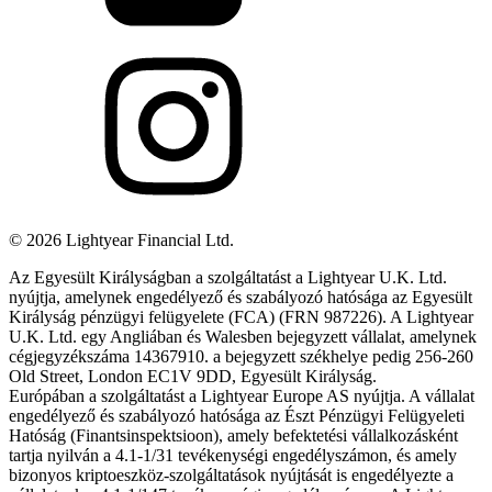
©
2026
Lightyear Financial Ltd.
Az Egyesült Királyságban a szolgáltatást a Lightyear U.K. Ltd.
nyújtja, amelynek engedélyező és szabályozó hatósága az Egyesült
Királyság pénzügyi felügyelete (FCA) (FRN 987226). A Lightyear
U.K. Ltd. egy Angliában és Walesben bejegyzett vállalat, amelynek
cégjegyzékszáma 14367910. a bejegyzett székhelye pedig 256-260
Old Street, London EC1V 9DD, Egyesült Királyság.
Európában a szolgáltatást a Lightyear Europe AS nyújtja. A vállalat
engedélyező és szabályozó hatósága az Észt Pénzügyi Felügyeleti
Hatóság (Finantsinspektsioon), amely befektetési vállalkozásként
tartja nyilván a 4.1-1/31 tevékenységi engedélyszámon, és amely
bizonyos kriptoeszköz-szolgáltatások nyújtását is engedélyezte a