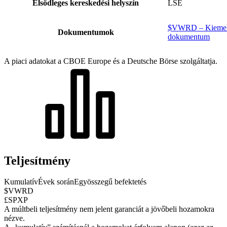
Elsődleges kereskedési helyszín
LSE
$VWRD – Kiemelt 
Dokumentumok
dokumentum
A piaci adatokat a CBOE Europe és a Deutsche Börse szolgáltatja.
Teljesítmény
Kumulatív
Évek során
Egyösszegű befektetés
$VWRD
£SPXP
A múltbeli teljesítmény nem jelent garanciát a jövőbeli hozamokra
nézve.