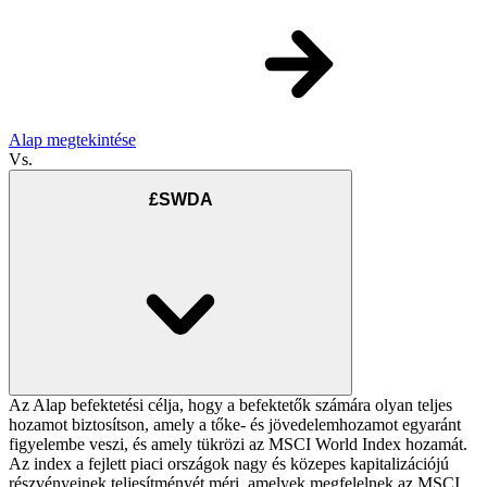
Alap megtekintése
Vs.
£SWDA
Az Alap befektetési célja, hogy a befektetők számára olyan teljes
hozamot biztosítson, amely a tőke- és jövedelemhozamot egyaránt
figyelembe veszi, és amely tükrözi az MSCI World Index hozamát.
Az index a fejlett piaci országok nagy és közepes kapitalizációjú
részvényeinek teljesítményét méri, amelyek megfelelnek az MSCI