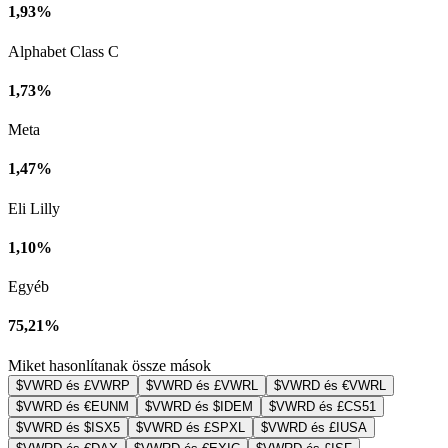
1,93%
Alphabet Class C
1,73%
Meta
1,47%
Eli Lilly
1,10%
Egyéb
75,21%
Miket hasonlítanak össze mások
$VWRD és £VWRP
$VWRD és £VWRL
$VWRD és €VWRL
$VWRD és €EUNM
$VWRD és $IDEM
$VWRD és £CS51
$VWRD és $ISX5
$VWRD és £SPXL
$VWRD és £IUSA