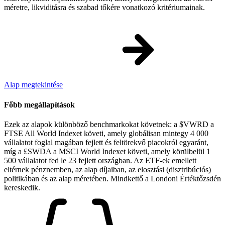
méretre, likviditásra és szabad tőkére vonatkozó kritériumainak.
Alap megtekintése
Főbb megállapítások
Ezek az alapok különböző benchmarkokat követnek: a $VWRD a
FTSE All World Indexet követi, amely globálisan mintegy 4 000
vállalatot foglal magában fejlett és feltörekvő piacokról egyaránt,
míg a £SWDA a MSCI World Indexet követi, amely körülbelül 1
500 vállalatot fed le 23 fejlett országban. Az ETF-ek emellett
eltérnek pénznemben, az alap díjaiban, az elosztási (disztribúciós)
politikában és az alap méretében. Mindkettő a Londoni Értéktőzsdén
kereskedik.