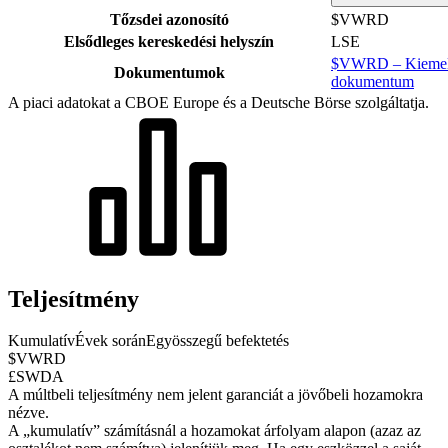
Tőzsdei azonosító
$VWRD
Elsődleges kereskedési helyszín
LSE
$VWRD – Kiemelt 
Dokumentumok
dokumentum
A piaci adatokat a CBOE Europe és a Deutsche Börse szolgáltatja.
Teljesítmény
Kumulatív
Évek során
Egyösszegű befektetés
$VWRD
£SWDA
A múltbeli teljesítmény nem jelent garanciát a jövőbeli hozamokra
nézve.
A „kumulatív” számításnál a hozamokat árfolyam alapon (azaz az