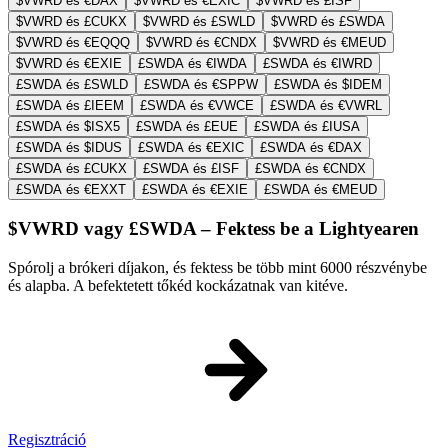
$VWRD és €DAX
$VWRD és €EXIC
$VWRD és £ISF
$VWRD és £CUKX
$VWRD és £SWLD
$VWRD és £SWDA
$VWRD és €EQQQ
$VWRD és €CNDX
$VWRD és €MEUD
$VWRD és €EXIE
£SWDA és €IWDA
£SWDA és €IWRD
£SWDA és £SWLD
£SWDA és €SPPW
£SWDA és $IDEM
£SWDA és £IEEM
£SWDA és €VWCE
£SWDA és €VWRL
£SWDA és $ISX5
£SWDA és £EUE
£SWDA és £IUSA
£SWDA és $IDUS
£SWDA és €EXIC
£SWDA és €DAX
£SWDA és £CUKX
£SWDA és £ISF
£SWDA és €CNDX
£SWDA és €EXXT
£SWDA és €EXIE
£SWDA és €MEUD
$VWRD vagy £SWDA – Fektess be a Lightyearen
Spórolj a brókeri díjakon, és fektess be több mint 6000 részvénybe
és alapba. A befektetett tőkéd kockázatnak van kitéve.
Regisztráció