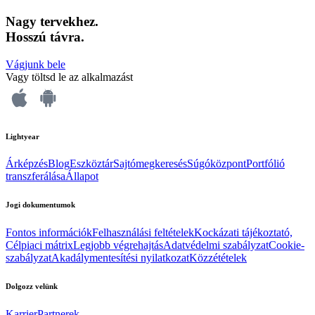
Nagy tervekhez.
Hosszú távra.
Vágjunk bele
Vagy töltsd le az alkalmazást
Lightyear
Árképzés
Blog
Eszköztár
Sajtómegkeresés
Súgóközpont
Portfólió
transzferálása
Állapot
Jogi dokumentumok
Fontos információk
Felhasználási feltételek
Kockázati tájékoztató,
Célpiaci mátrix
Legjobb végrehajtás
Adatvédelmi szabályzat
Cookie-
szabályzat
Akadálymentesítési nyilatkozat
Közzétételek
Dolgozz velünk
Karrier
Partnerek