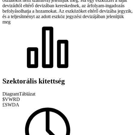
osztalékot nem számítva) jelenítjük meg. Ha egy eszközzel a saját
devizádtól eltérő devizában kereskednek, az árfolyam-ingadozás
befolyásolhatja a hozamokat.
Az eszközöket eltérő devizába jegyzik,
és a teljesítményt az adott eszköz jegyzési devizájában jelenítjük
meg
Szektorális kitettség
Diagram
Táblázat
$VWRD
£SWDA