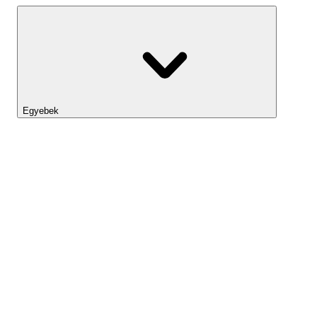
Egyebek
Lightyear AI
Eszköztár