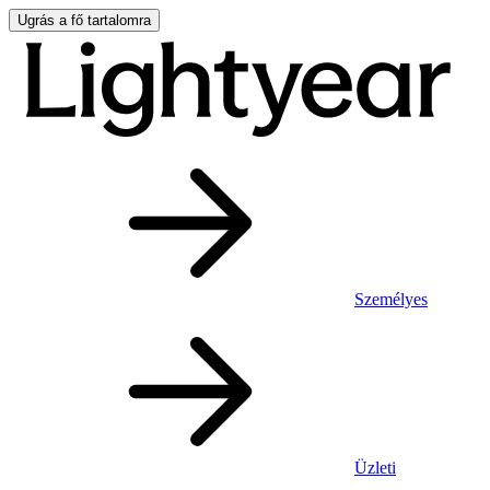
Ugrás a fő tartalomra
Személyes
Üzleti