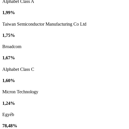
Alphabet Class A
1,99%
Taiwan Semiconductor Manufacturing Co Ltd
1,75%
Broadcom
1,67%
Alphabet Class C
1,60%
Micron Technology
1,24%
Egyéb
78,48%