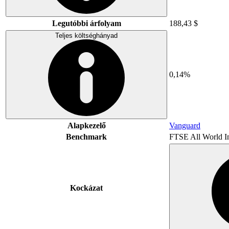
Legutóbbi árfolyam
188,43 $
Teljes költséghányad
0,14%
Alapkezelő
Vanguard
Benchmark
FTSE All World I
Kockázat