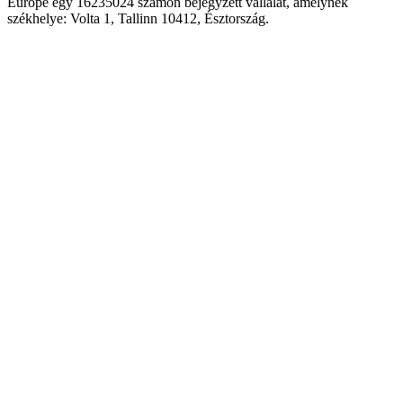
Europe egy 16235024 számon bejegyzett vállalat, amelynek
székhelye: Volta 1, Tallinn 10412, Észtország.