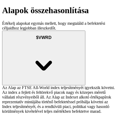
Alapok összehasonlítása
Értékelj alapokat egymás mellett, hogy megtaláld a befektetési
céljaidhoz legjobban illeszkedőt.
$VWRD
Az Alap az FTSE All-World index teljesítményét igyekszik követni.
Az index a fejlett és feltörekvő piacok nagy és közepes méretű
vállalati részvényeiből áll. Az Alap az Indexet alkotó értékpapírok
reprezentatív mintájába történő befektetéssel próbálja követni az
Index teljesítményét, és a rendkívüli piaci, politikai vagy hasonló
körülmények kivételével teljes mértékben befektetve marad.