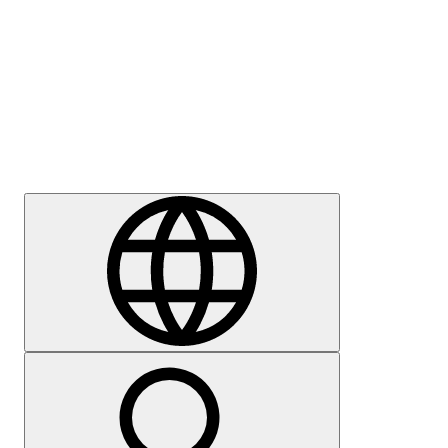
Sajtómegkeresés
Karrier