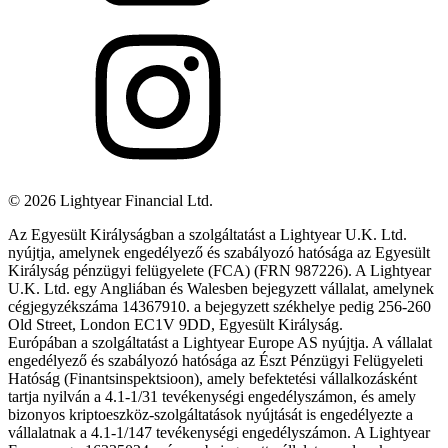
©
2026
Lightyear Financial Ltd.
Az Egyesült Királyságban a szolgáltatást a Lightyear U.K. Ltd.
nyújtja, amelynek engedélyező és szabályozó hatósága az Egyesült
Királyság pénzügyi felügyelete (FCA) (FRN 987226). A Lightyear
U.K. Ltd. egy Angliában és Walesben bejegyzett vállalat, amelynek
cégjegyzékszáma 14367910. a bejegyzett székhelye pedig 256-260
Old Street, London EC1V 9DD, Egyesült Királyság.
Európában a szolgáltatást a Lightyear Europe AS nyújtja. A vállalat
engedélyező és szabályozó hatósága az Észt Pénzügyi Felügyeleti
Hatóság (Finantsinspektsioon), amely befektetési vállalkozásként
tartja nyilván a 4.1-1/31 tevékenységi engedélyszámon, és amely
bizonyos kriptoeszköz-szolgáltatások nyújtását is engedélyezte a
vállalatnak a 4.1-1/147 tevékenységi engedélyszámon. A Lightyear