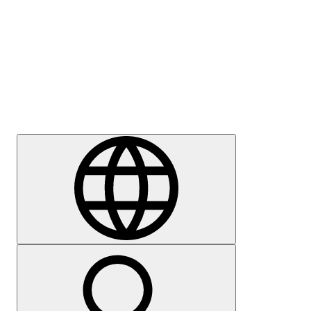
Sajtómegkeresés
Karrier