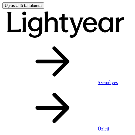
Ugrás a fő tartalomra
Személyes
Üzleti