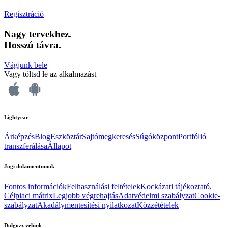
Regisztráció
Nagy tervekhez.
Hosszú távra.
Vágjunk bele
Vagy töltsd le az alkalmazást
Lightyear
Árképzés
Blog
Eszköztár
Sajtómegkeresés
Súgóközpont
Portfólió
transzferálása
Állapot
Jogi dokumentumok
Fontos információk
Felhasználási feltételek
Kockázati tájékoztató,
Célpiaci mátrix
Legjobb végrehajtás
Adatvédelmi szabályzat
Cookie-
szabályzat
Akadálymentesítési nyilatkozat
Közzétételek
Dolgozz velünk