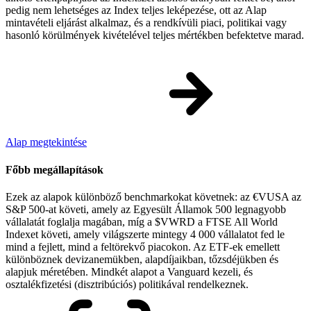
pedig nem lehetséges az Index teljes leképezése, ott az Alap
mintavételi eljárást alkalmaz, és a rendkívüli piaci, politikai vagy
hasonló körülmények kivételével teljes mértékben befektetve marad.
Alap megtekintése
Főbb megállapítások
Ezek az alapok különböző benchmarkokat követnek: az €VUSA az
S&P 500-at követi, amely az Egyesült Államok 500 legnagyobb
vállalatát foglalja magában, míg a $VWRD a FTSE All World
Indexet követi, amely világszerte mintegy 4 000 vállalatot fed le
mind a fejlett, mind a feltörekvő piacokon. Az ETF-ek emellett
különböznek devizanemükben, alapdíjaikban, tőzsdéjükben és
alapjuk méretében. Mindkét alapot a Vanguard kezeli, és
osztalékfizetési (disztribúciós) politikával rendelkeznek.