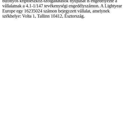
bizonyos kriptoeszköz-szolgáltatások nyújtását is engedélyezte a
vállalatnak a 4.1-1/147 tevékenységi engedélyszámon. A Lightyear
Europe egy 16235024 számon bejegyzett vállalat, amelynek
székhelye: Volta 1, Tallinn 10412, Észtország.