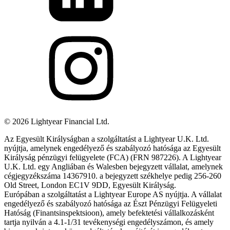
©
2026
Lightyear Financial Ltd.
Az Egyesült Királyságban a szolgáltatást a Lightyear U.K. Ltd.
nyújtja, amelynek engedélyező és szabályozó hatósága az Egyesült
Királyság pénzügyi felügyelete (FCA) (FRN 987226). A Lightyear
U.K. Ltd. egy Angliában és Walesben bejegyzett vállalat, amelynek
cégjegyzékszáma 14367910. a bejegyzett székhelye pedig 256-260
Old Street, London EC1V 9DD, Egyesült Királyság.
Európában a szolgáltatást a Lightyear Europe AS nyújtja. A vállalat
engedélyező és szabályozó hatósága az Észt Pénzügyi Felügyeleti
Hatóság (Finantsinspektsioon), amely befektetési vállalkozásként
tartja nyilván a 4.1-1/31 tevékenységi engedélyszámon, és amely