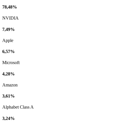
78,48%
NVIDIA
7,49%
Apple
6,57%
Microsoft
4,28%
Amazon
3,61%
Alphabet Class A
3,24%