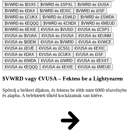
$VWRD és $ISX5
$VWRD és £SPXL
$VWRD és £IUSA
$VWRD és €DAX
$VWRD és €EXIC
$VWRD és £ISF
$VWRD és £CUKX
$VWRD és £SWLD
$VWRD és £SWDA
$VWRD és €EQQQ
$VWRD és €CNDX
$VWRD és €MEUD
$VWRD és €EXIE
€VUSA és $VUSD
€VUSA és £CSP1
€VUSA és $VUAA
€VUSA és £VUSA
€VUSA és €EUNM
€VUSA és $IDEM
€VUSA és $VWRD
€VUSA és €VWCE
€VUSA és £EUE
€VUSA és £CS51
€VUSA és €EXIC
€VUSA és €DAX
€VUSA és £CUKX
€VUSA és £ISF
€VUSA és €IWDA
€VUSA és £IWRD
€VUSA és €EXXT
€VUSA és €EQQQ
€VUSA és €EXIE
€VUSA és €MEUD
$VWRD vagy €VUSA – Fektess be a Lightyearen
Spórolj a brókeri díjakon, és fektess be több mint 6000 részvénybe
és alapba. A befektetett tőkéd kockázatnak van kitéve.