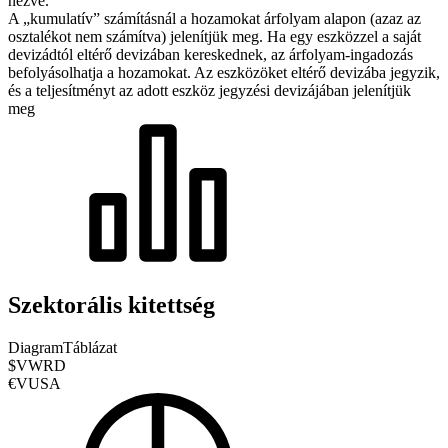
nézve.
A „kumulatív” számításnál a hozamokat árfolyam alapon (azaz az
osztalékot nem számítva) jelenítjük meg. Ha egy eszközzel a saját
devizádtól eltérő devizában kereskednek, az árfolyam-ingadozás
befolyásolhatja a hozamokat.
Az eszközöket eltérő devizába jegyzik,
és a teljesítményt az adott eszköz jegyzési devizájában jelenítjük
meg
Szektorális kitettség
Diagram
Táblázat
$VWRD
€VUSA