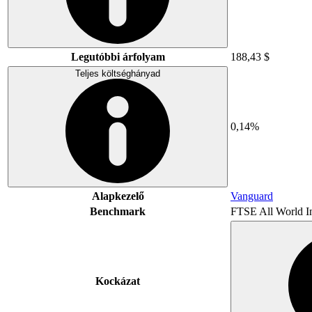
Legutóbbi árfolyam
188,43 $
Teljes költséghányad
0,14%
Alapkezelő
Vanguard
Benchmark
FTSE All World I
Kockázat