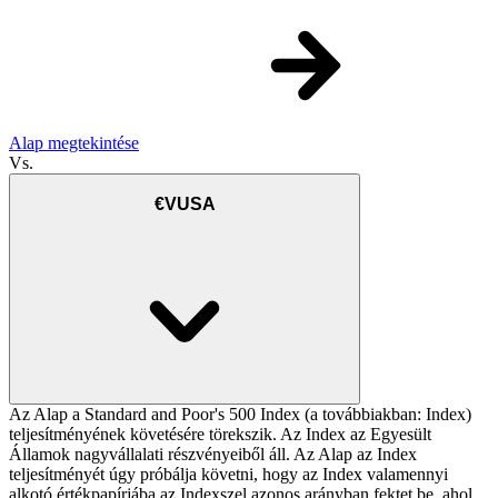
Alap megtekintése
Vs.
€VUSA
Az Alap a Standard and Poor's 500 Index (a továbbiakban: Index)
teljesítményének követésére törekszik. Az Index az Egyesült
Államok nagyvállalati részvényeiből áll. Az Alap az Index
teljesítményét úgy próbálja követni, hogy az Index valamennyi
alkotó értékpapírjába az Indexszel azonos arányban fektet be, ahol