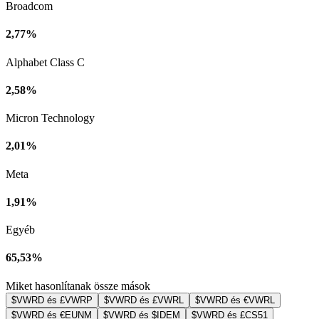
Broadcom
2,77%
Alphabet Class C
2,58%
Micron Technology
2,01%
Meta
1,91%
Egyéb
65,53%
Miket hasonlítanak össze mások
$VWRD és £VWRP
$VWRD és £VWRL
$VWRD és €VWRL
$VWRD és €EUNM
$VWRD és $IDEM
$VWRD és £CS51