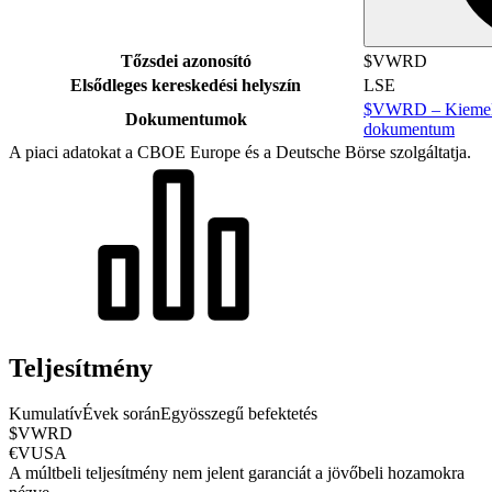
Tőzsdei azonosító
$VWRD
Elsődleges kereskedési helyszín
LSE
$VWRD – Kiemelt 
Dokumentumok
dokumentum
A piaci adatokat a CBOE Europe és a Deutsche Börse szolgáltatja.
Teljesítmény
Kumulatív
Évek során
Egyösszegű befektetés
$VWRD
€VUSA
A múltbeli teljesítmény nem jelent garanciát a jövőbeli hozamokra