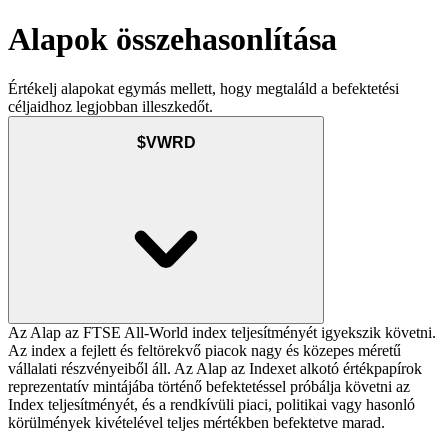
Alapok összehasonlítása
Értékelj alapokat egymás mellett, hogy megtaláld a befektetési
céljaidhoz legjobban illeszkedőt.
$VWRD
Az Alap az FTSE All-World index teljesítményét igyekszik követni.
Az index a fejlett és feltörekvő piacok nagy és közepes méretű
vállalati részvényeiből áll. Az Alap az Indexet alkotó értékpapírok
reprezentatív mintájába történő befektetéssel próbálja követni az
Index teljesítményét, és a rendkívüli piaci, politikai vagy hasonló
körülmények kivételével teljes mértékben befektetve marad.