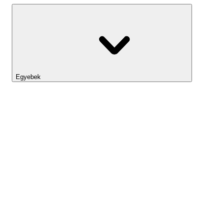
Egyebek
Lightyear AI
Eszköztár