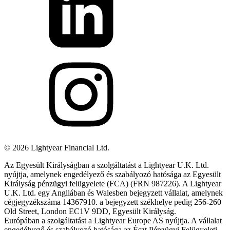
©
2026
Lightyear Financial Ltd.
Az Egyesült Királyságban a szolgáltatást a Lightyear U.K. Ltd.
nyújtja, amelynek engedélyező és szabályozó hatósága az Egyesült
Királyság pénzügyi felügyelete (FCA) (FRN 987226). A Lightyear
U.K. Ltd. egy Angliában és Walesben bejegyzett vállalat, amelynek
cégjegyzékszáma 14367910. a bejegyzett székhelye pedig 256-260
Old Street, London EC1V 9DD, Egyesült Királyság.
Európában a szolgáltatást a Lightyear Europe AS nyújtja. A vállalat
engedélyező és szabályozó hatósága az Észt Pénzügyi Felügyeleti