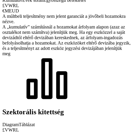
Kumulatív
Évek során
Egyösszegű befektetés
£VWRL
€MEUD
A múltbeli teljesítmény nem jelent garanciát a jövőbeli hozamokra
nézve.
A „kumulatív” számításnál a hozamokat árfolyam alapon (azaz az
osztalékot nem számítva) jelenítjük meg. Ha egy eszközzel a saját
devizádtól eltérő devizában kereskednek, az árfolyam-ingadozás
befolyásolhatja a hozamokat.
Az eszközöket eltérő devizába jegyzik,
és a teljesítményt az adott eszköz jegyzési devizájában jelenítjük
meg
Szektorális kitettség
Diagram
Táblázat
£VWRL