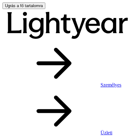
Ugrás a fő tartalomra
Személyes
Üzleti