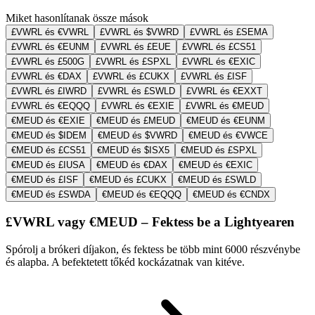
Miket hasonlítanak össze mások
£VWRL és €VWRL
£VWRL és $VWRD
£VWRL és £SEMA
£VWRL és €EUNM
£VWRL és £EUE
£VWRL és £CS51
£VWRL és £500G
£VWRL és £SPXL
£VWRL és €EXIC
£VWRL és €DAX
£VWRL és £CUKX
£VWRL és £ISF
£VWRL és £IWRD
£VWRL és £SWLD
£VWRL és €EXXT
£VWRL és €EQQQ
£VWRL és €EXIE
£VWRL és €MEUD
€MEUD és €EXIE
€MEUD és £MEUD
€MEUD és €EUNM
€MEUD és $IDEM
€MEUD és $VWRD
€MEUD és €VWCE
€MEUD és £CS51
€MEUD és $ISX5
€MEUD és £SPXL
€MEUD és £IUSA
€MEUD és €DAX
€MEUD és €EXIC
€MEUD és £ISF
€MEUD és £CUKX
€MEUD és £SWLD
€MEUD és £SWDA
€MEUD és €EQQQ
€MEUD és €CNDX
£VWRL vagy €MEUD – Fektess be a Lightyearen
Spórolj a brókeri díjakon, és fektess be több mint 6000 részvénybe
és alapba. A befektetett tőkéd kockázatnak van kitéve.