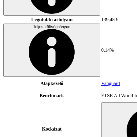
Legutóbbi árfolyam
139,48 £
Teljes költséghányad
0,14%
Alapkezelő
Vanguard
Benchmark
FTSE All World I
Kockázat