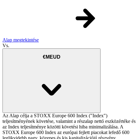
Alap megtekintése
Vs.
€MEUD
Az Alap célja a STOXX Europe 600 Index ("Index")
teljesítményének követése, valamint a részalap nettó eszközértéke és
az Index teljesítménye közötti követési hiba minimalizálása. A
STOXX Europe 600 Index az európai fejlett piacokat lefedő 600
leglikvidebb nagy, közepes és kis kapitalizációjú részvény