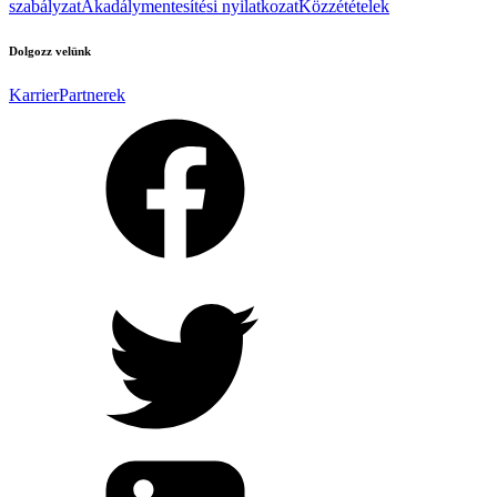
szabályzat
Akadálymentesítési nyilatkozat
Közzétételek
Dolgozz velünk
Karrier
Partnerek