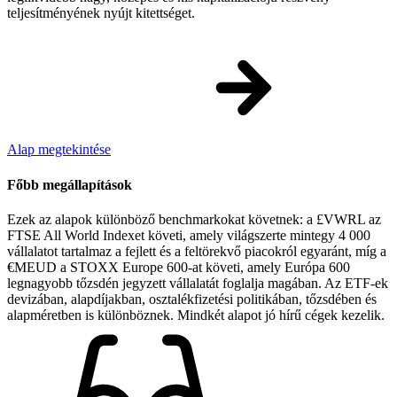
teljesítményének nyújt kitettséget.
Alap megtekintése
Főbb megállapítások
Ezek az alapok különböző benchmarkokat követnek: a £VWRL az
FTSE All World Indexet követi, amely világszerte mintegy 4 000
vállalatot tartalmaz a fejlett és a feltörekvő piacokról egyaránt, míg a
€MEUD a STOXX Europe 600-at követi, amely Európa 600
legnagyobb tőzsdén jegyzett vállalatát foglalja magában. Az ETF-ek
devizában, alapdíjakban, osztalékfizetési politikában, tőzsdében és
alapméretben is különböznek. Mindkét alapot jó hírű cégek kezelik.