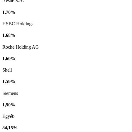
Nestlé S.A.
1,70%
HSBC Holdings
1,68%
Roche Holding AG
1,60%
Shell
1,59%
Siemens
1,50%
Egyéb
84,15%