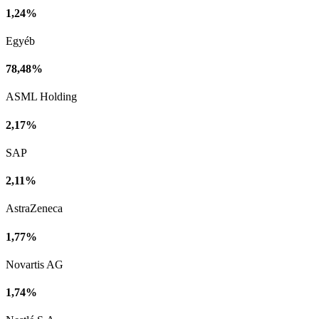
1,24%
Egyéb
78,48%
ASML Holding
2,17%
SAP
2,11%
AstraZeneca
1,77%
Novartis AG
1,74%