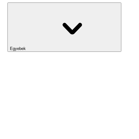
Egyebek
Lightyear AI
Eszköztár