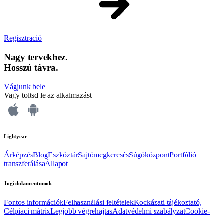
Regisztráció
Nagy tervekhez.
Hosszú távra.
Vágjunk bele
Vagy töltsd le az alkalmazást
Lightyear
Árképzés
Blog
Eszköztár
Sajtómegkeresés
Súgóközpont
Portfólió
transzferálása
Állapot
Jogi dokumentumok
Fontos információk
Felhasználási feltételek
Kockázati tájékoztató,
Célpiaci mátrix
Legjobb végrehajtás
Adatvédelmi szabályzat
Cookie-