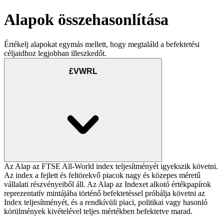
Alapok összehasonlítása
Értékelj alapokat egymás mellett, hogy megtaláld a befektetési
céljaidhoz legjobban illeszkedőt.
£VWRL
Az Alap az FTSE All-World index teljesítményét igyekszik követni.
Az index a fejlett és feltörekvő piacok nagy és közepes méretű
vállalati részvényeiből áll. Az Alap az Indexet alkotó értékpapírok
reprezentatív mintájába történő befektetéssel próbálja követni az
Index teljesítményét, és a rendkívüli piaci, politikai vagy hasonló
körülmények kivételével teljes mértékben befektetve marad.