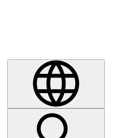
Sajtómegkeresés
Karrier